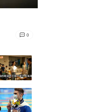
09:33
Enter
fullscreen
0