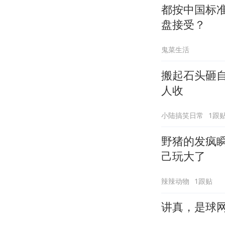
都按中国标
盘接受？
鬼菜生活
搬起石头砸
人收
小陆搞笑日常
1跟
野猪的发疯
己玩大了
辣辣动物
1跟贴
讲真，是球