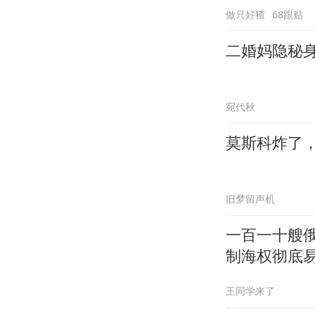
做只好猹
68跟贴
二婚妈隐秘
宛代秋
莫斯科炸了
旧梦留声机
一百一十艘俄
制海权彻底
王同学来了