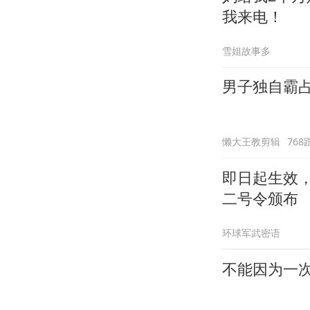
我来电！
雪姐故事多
男子独自霸
懒大王教剪辑
768
即日起生效
二号令颁布
环球军武密语
不能因为一