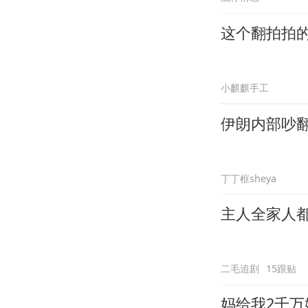
这个翻拍拍
小麒麒手工
伊朗内部吵
丁丁框sheya
主人全家人
二毛追剧
15跟贴
妈给我2千