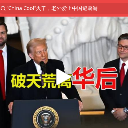
“China Cool”火了，老外爱上中国避暑游
“南湖号”盾构机下线
香港宏福苑火灾或由烟头引起
浙江台州《告全体市民书》
伊斯兰版北约来了吗
中国父女泰国骑摩托车坠崖1死1伤
网约车司机充电时猝死保险拒赔
四川宜宾3.4级地震
周末打虎 宋致远被查
上半年国内居民出游人次34.63亿
陕西柞水泥石流已致2死 仍有1人失联