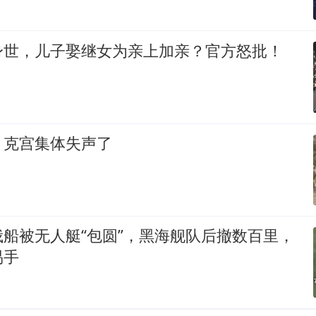
身世，儿子娶继女为亲上加亲？官方怒批！
，克宫集体失声了
船被无人艇“包圆”，黑海舰队后撤数百里，
易手