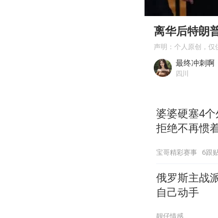
00:00
Play
离华后特朗
声明：个人原创，仅
最终冲刺啊
四川
婆婆硬塞4
拒绝不再惯
宝哥精彩赛事
6跟
俄罗斯主战
自己动手
靓仔情感