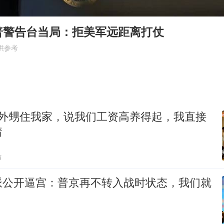
店主称换“青海拉面”招牌后生意更好
多所高校取消艺考
普警告台当局：拒美军远距离打仗
泰国初中生饮弹自尽前开了26枪
供参考
22岁女生独闯南太行失联12天
万岁山接盘烂尾恒大文旅城
薛之谦杭州站演唱会取消
个外甥住我家，说我们工资高养得起，我直接
习近平心系体育强国建设
着
贴
派公开逼宫：普京再不转入战时状态，我们就