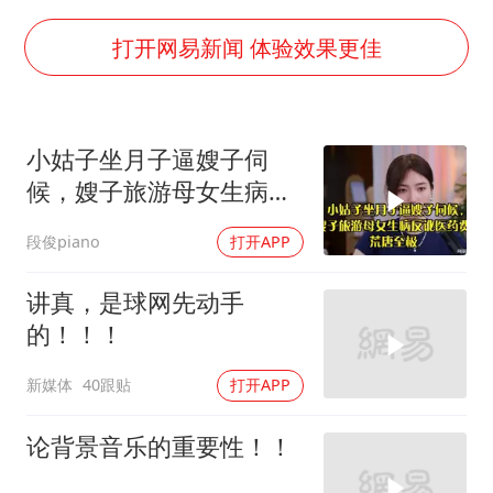
36岁男演员成景区NPC后人气爆棚
全民健身事业高质量发展
打开网易新闻 体验效果更佳
台当局重金为“台独”织“皇帝新衣”
几元成本的AI广告导致千万市值蒸发
小姑子坐月子逼嫂子伺
老挝国会主席赛宋蓬逝世
候，嫂子旅游母女生病反
乐享全民健身 共筑健康中国
讹医药费，荒唐至极
段俊piano
打开APP
讲真，是球网先动手
的！！！
新媒体
40跟贴
打开APP
论背景音乐的重要性！！