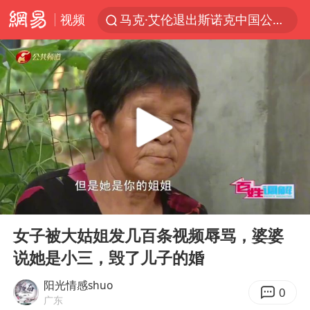
视频
马克·艾伦退出斯诺克中国公开赛
微信又有新功能，你可以“撤回”你的撤回了！
新疆优化调整景区内自驾服务费
上四休三，但降薪1000元，你接受吗？
情侣平潭拍日出坠崖1死1伤
夏日经济乘“热”而上 消费市场向“新”而行
白海豚将正面袭击贯穿浙江
00:00
16:57
酒店回应车内过夜被收150元
Play
Ent
full
黄金牛市回来了吗
女子被大姑姐发几百条视频辱骂，婆婆
说她是小三，毁了儿子的婚
酒店花洒现排泄物住客索赔遭拒
杭州全市有序停课
阳光情感shuo
0
广东