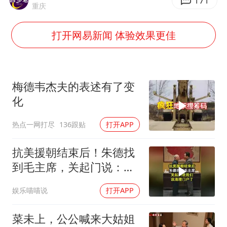
郑丽文：台湾从来没有“独立”过
171
重庆
几元成本的AI广告导致千万市值蒸发
打开网易新闻 体验效果更佳
浙江台州《告全体市民书》
酒店回应车内过夜被收150元
梁家辉百花奖演讲落泪
梅德韦杰夫的表述有了变
人民的健康、体质、幸福一脉相承
化
热点一网打尽
136跟贴
打开APP
抗美援朝结束后！朱德找
到毛主席，关起门说：我
们该清理门户了
娱乐喵喵说
打开APP
菜未上，公公喊来大姑姐