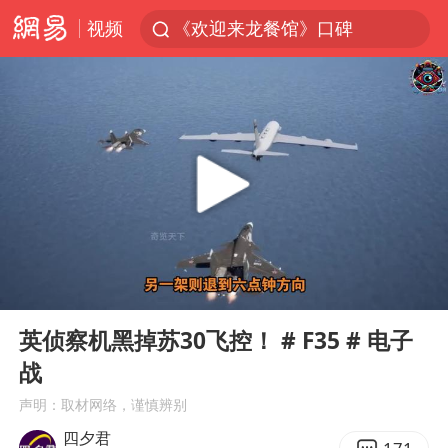
视频
《欢迎来龙餐馆》口碑
西湖突现狂风暴雨 游客瞬间被浇透
视频丨中国东方电气集团原党组副书记、董事宋致远被查
“不怕六爷挂得多 就怕六爷挂一颗”
杭州全市有序停课
直击东北超：哈尔滨vs通辽
永和豆浆创始人林炳生去世
00:00
11:54
香港宏福苑火灾或由烟头引起
Play
Ent
full
白海豚将正面袭击贯穿浙江
英侦察机黑掉苏30飞控！ # F35 # 电子
战
商场现钱学森巨幅海报 负责人回应
声明：取材网络，谨慎辨别
36岁男演员成景区NPC后人气爆棚
四夕君