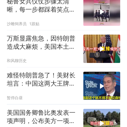
秘鲁女兵仪仗步骤太清
晰，每一步都踩着笑点，
脚不麻算我输！
沙雕饲养员
1跟贴
万斯显露焦急，因特朗普
造成大麻烦，美国本土有
受袭可能
和风聊历史
难怪特朗普急了！美财长
坦言：中国这两大王牌，
彻底锁死美国咽喉
暂停白昼
美国国务卿鲁比奥发表一
项声明，公布美方一项重