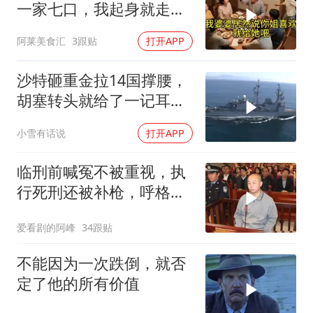
一家七口，我起身就走，
他怒喊：一万三谁付？
阿莱美食汇
3跟贴
打开APP
沙特砸重金拉14国撑腰，
胡塞转头就给了一记耳
光，红海这条命脉真要断
小雪有话说
打开APP
了？
临刑前喊冤不被重视，执
行死刑还被补枪，呼格吉
勒图被捕后的62天
爱看剧的阿峰
34跟贴
不能因为一次跌倒，就否
定了他的所有价值