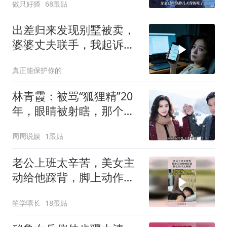
做只好猹
68跟贴
出差归来发现别墅被卖，
婆婆丈夫联手，我起诉索
赔800万
真正能保护你的
林青霞：被骂“狐狸精”20
年，眼睛被射瞎，那个男
人只问了一句“谁来出机票
周周说娱
1跟贴
钱？”
老公上班太辛苦，美女主
动给他踩背，脚上动作太
熟练！
笙学嘻长
18跟贴