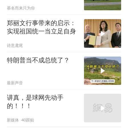
要决定
慕名而来只为你
郑丽文行事带来的启示：
实现祖国统一当立足自身
诗意鸢尾
特朗普当不成总统了？
最新声音
讲真，是球网先动手
的！！！
新媒体
40跟贴