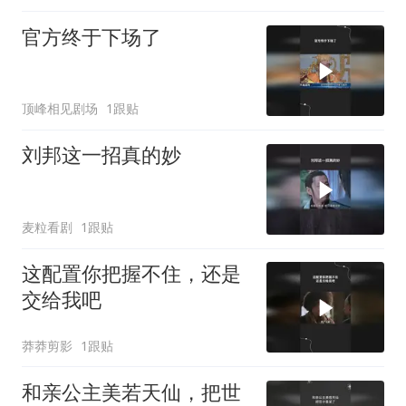
官方终于下场了
顶峰相见剧场
1跟贴
刘邦这一招真的妙
麦粒看剧
1跟贴
这配置你把握不住，还是
交给我吧
莽莽剪影
1跟贴
和亲公主美若天仙，把世