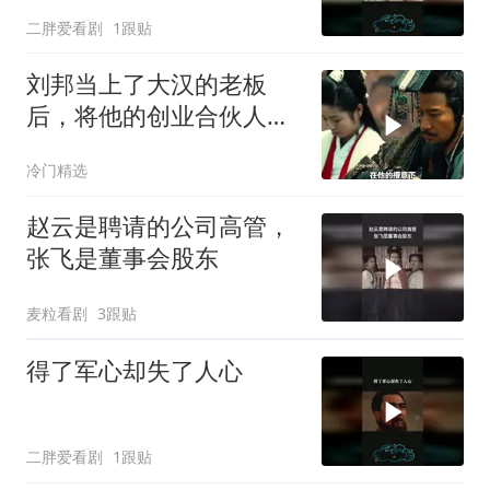
二胖爱看剧
1跟贴
刘邦当上了大汉的老板
后，将他的创业合伙人一
一斩杀
冷门精选
赵云是聘请的公司高管，
张飞是董事会股东
麦粒看剧
3跟贴
得了军心却失了人心
二胖爱看剧
1跟贴