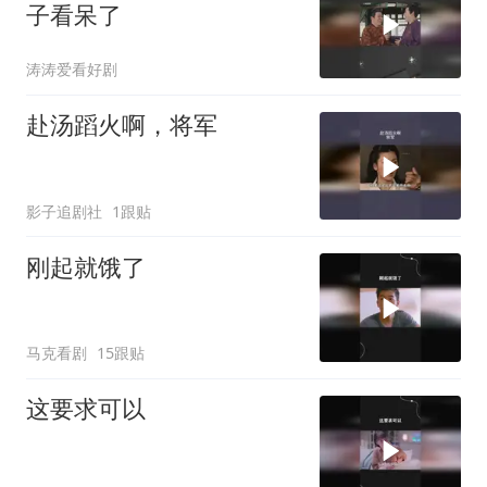
子看呆了
涛涛爱看好剧
赴汤蹈火啊，将军
影子追剧社
1跟贴
刚起就饿了
马克看剧
15跟贴
这要求可以