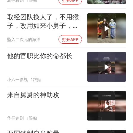
嵩仔聊剧
1跟贴
打开APP
取经团队换人了，不用猴
子，改用如来小舅子，这
俩妖怪太实在了，比猴子
坠入二次元的海洋
打开APP
听话多了
他的官职比你的命都长
小六一影视
1跟贴
来自舅舅的神助攻
华仔追剧
1跟贴