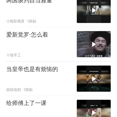
两国谈判自当雅量
小熊影视君
1跟贴
爱新觉罗·怎么着
十指手工
当皇帝也是有烦恼的
甜妞追剧
1跟贴
给师傅上了一课