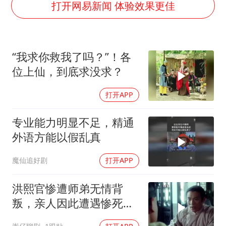
台风灿鸿未来对中国无影响
打开网易新闻 体验效果更佳
河南某医院2.33亿工程串标案细节披露
立秋的仪式感
“我求你救我了吗？”！各
朱雨玲晋级WTT横滨冠军赛女单八强
位上仙，到底求没求？
“中国蔬菜之乡”最高温达41.8℃
打开APP
东方之约 相约未来
专业能力明显不足，精通
外语方能以假乱真
魔仙追好剧
打开APP
洪熙官惨遭师弟无情背
叛，亲人因此遭遇惨死厄
运，复仇之路就此开启