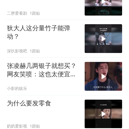
二胖爱看剧
1跟贴
狄大人这分量竹子能弹
动？
深扒影视吧
1跟贴
张凌赫几两银子就想买？
网友笑喷：这也太便宜了
吧！
小影的娱乐
为什么要发零食
奶奶爱影视
1跟贴