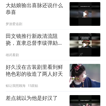
大姑娘验出喜脉还说什么
恭喜
梦游爱追剧
田文镜推行新政清流阻
挠，直隶总督李绂弹劾，
真的是针对田文镜吗
雄武看剧
好久没在古装剧里看到鲜
艳色彩的妆造了️两人好天
鲸让我照顾海
15跟贴
差点就以为他是好汉了