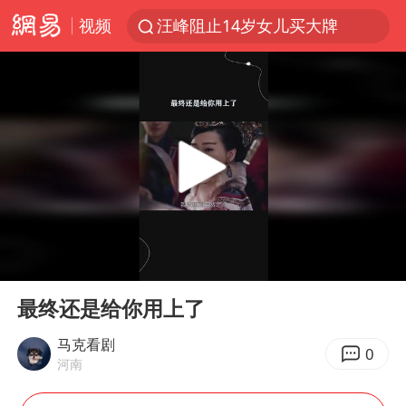
视频
汪峰阻止14岁女儿买大牌
“立秋的第一杯奶茶”又爆单了
四川宜宾市高县发生4.9级地震
王力宏演唱会黄牛带观众藏匿被查获
泰国校园枪击案死亡人数升至7人
佛山通报笔试前13被淘汰后5名进体检
陕西省委书记赶赴柞水县杏坪镇
00:00
00:49
女孩摆摊卖菌子时收到北大通知书
Play
Ent
full
公司“上四休三”但要降薪1000元
最终还是给你用上了
改名后的“青海拉面”店
马克看剧
0
河南
广岛核爆81周年央视播《奥本海默》