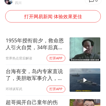
0
广岛核爆81周年央视播《奥本海默》
四川
四川宜宾市高县发生4.9级地震
打开网易新闻 体验效果更佳
公司“上四休三”但要降薪1000元
国民党推出AI发言人“郑小文”
A股收盘：三大指数均涨超1%
1955年授衔前夕，救命恩
人引火自焚，34年后真相
“中国蔬菜之乡”最高温达41.8℃
大白
如何把百年大党建设得更加坚强有力？
世界热点背后解读
打开APP
台海有变，岛内专家直说
了，美胆敢军事介入，战
场将推到美家门口
环球谈军武
打开APP
超哥揭开自己童年的伤