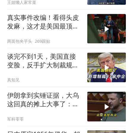
王姐懒人家常菜
真实事件改编！看得头皮
发麻，这才是美国最顶级
刑侦片，全程高能
两面包夹芋头
269跟贴
谈完不到1天，美国直接
变脸，反手扩大制裁规
模，43家中企遭殃
真知见
伊朗拿到实锤证据，大乌
这回真的摊上大事了：私
下致电求和
军科零零