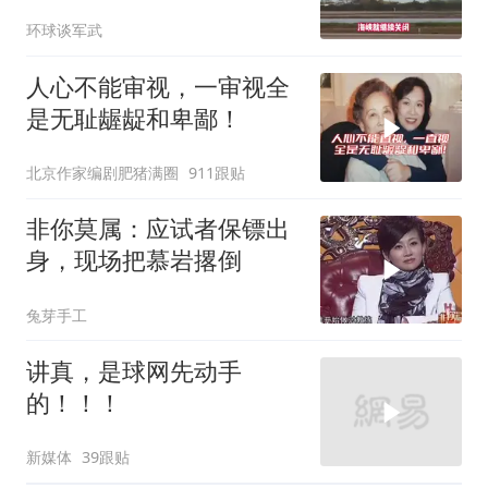
打爆德黑兰表忠心
环球谈军武
人心不能审视，一审视全
是无耻龌龊和卑鄙！
北京作家编剧肥猪满圈
911跟贴
非你莫属：应试者保镖出
身，现场把慕岩撂倒
兔芽手工
讲真，是球网先动手
的！！！
新媒体
39跟贴