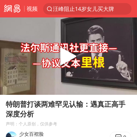
视频
上半年我国机械工业经济运行稳中有进
朱雨玲晋级WTT横滨冠军赛女单八强
女子开一天一夜空调后二氧化碳中毒
美国将对多晶硅衍生品加征15%关税
佛山通报笔试前13被淘汰后5名进体检
泰国校园枪击案死亡人数升至7人
陕西省委书记赶赴柞水县杏坪镇
00:00
06:58
女孩摆摊卖菌子时收到北大通知书
Play
Ent
full
特朗普打谈两难罕见认输：遇真正高手
年内第一高价股今日打新
深度分析
改名后的“青海拉面”店
声明：个人原创，仅供参考
粉笔教育发布“自曝式”公开信
少女百褶脸