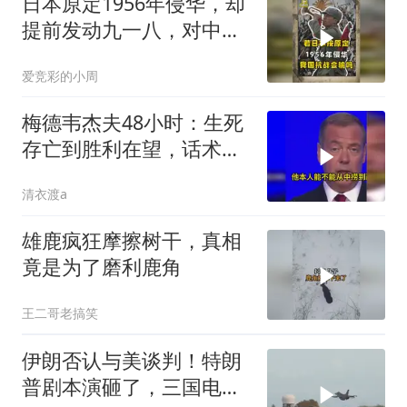
日本原定1956年侵华，却
提前发动九一八，对中国
是福是祸？
爱竞彩的小周
梅德韦杰夫48小时：生死
存亡到胜利在望，话术变
现实不变
清衣渡a
雄鹿疯狂摩擦树干，真相
竟是为了磨利鹿角
王二哥老搞笑
伊朗否认与美谈判！特朗
普剧本演砸了，三国电话