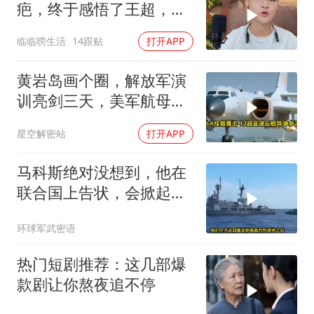
疤，终于感悟了王超，他
决定接妈妈回来养老
临临唠生活
14跟贴
打开APP
黄岩岛画个圈，解放军演
训亮剑三天，美军航母从
南海跑了
星空解密站
打开APP
马科斯绝对没想到，他在
联合国上告状，会掀起中
方的4重反制
环球军武密语
热门短剧推荐：这几部爆
款剧让你熬夜追不停