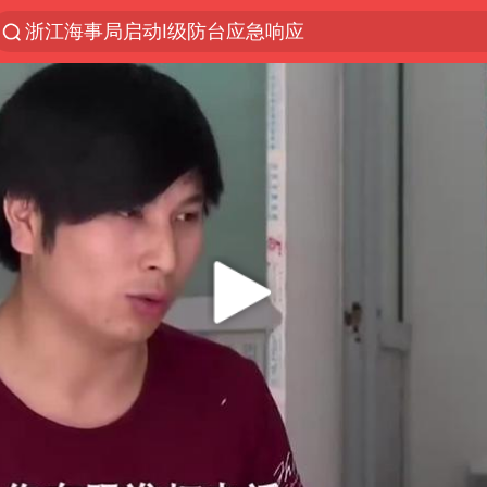
浙江海事局启动Ⅰ级防台应急响应
“电影+”如何激发千亿级消费新活力？
河南南阳低保户为何背上40万元贷款
泰国初中生饮弹自尽前开了26枪
预计“白海豚”明晚将在浙江舟山到福建福鼎一带沿海
用AI造出新病毒意味着什么
今年第二强台风将带来多大影响
美股创4月份以来最大单周涨幅
台风白海豚已进入24小时警戒线
台风白海豚登陆点缩圈
俄黑客称掌握北约直接参与袭俄证据