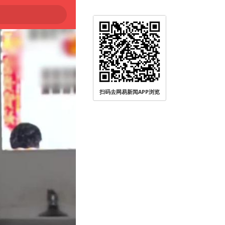
登陆
扫码去网易新闻APP浏览