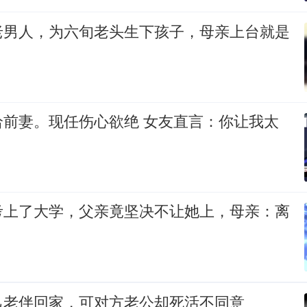
老男人，为六旬老头生下孩子，母亲上台就是
给前妻。现任伤心欲绝 女友直言：你让我太
考上了大学，父亲竟坚决不让她上，母亲：离
己老伴回家，可对方老公却死活不同意