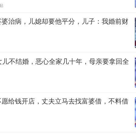
贴
婆婆治病，儿媳却要他平分，儿子：我婚前财
岁女儿不结婚，恶心全家几十年，母亲要拿回全
不愿给钱开店，丈夫立马去找富婆借，不料借