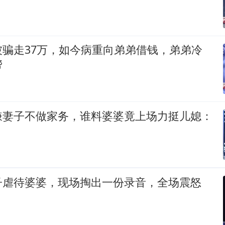
被骗走37万，如今病重向弟弟借钱，弟弟冷
帮
嫌妻子不做家务，谁料婆婆竟上场力挺儿媳：
子虐待婆婆，现场掏出一份录音，全场震怒