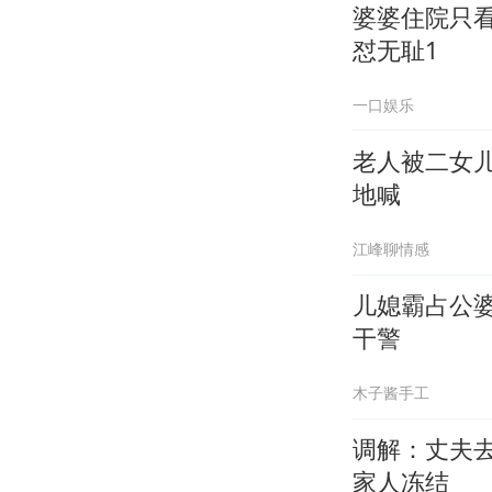
婆婆住院只
怼无耻1
一口娱乐
老人被二女儿
地喊
江峰聊情感
儿媳霸占公婆
干警
木子酱手工
调解：丈夫
家人冻结