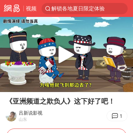
视频
解锁各地夏日限定体验
西湖突现狂风暴雨 游客瞬间被浇透
金饰克价一夜涨回1300元
新疆景区自驾服务费改为按车收费
视频丨中国东方电气集团原党组副书记、董事宋致远被查
梁家辉：到内地拍戏不是北上是回归
白海豚将正面袭击贯穿浙江
00:00
02:17
酒店回应车内过夜被收150元
Play
Ent
full
几元成本 千万市值蒸发
《亚洲频道之欺负人》这下好了吧！
牛津大学一纸声明甩不了锅
吕新说影视
1
山东
儿子陪躺平老爹体验外卖员火了