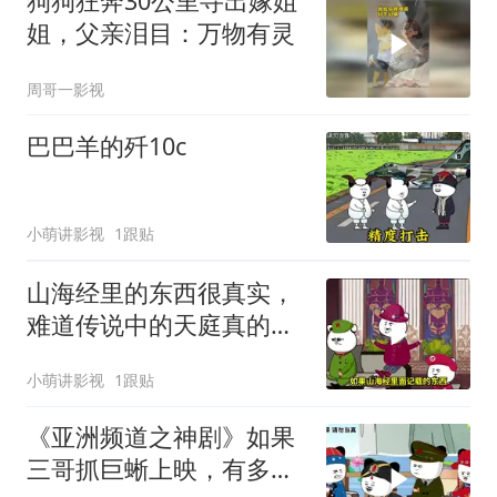
狗狗狂奔30公里寻出嫁姐
姐，父亲泪目：万物有灵
周哥一影视
巴巴羊的歼10c
小萌讲影视
1跟贴
山海经里的东西很真实，
难道传说中的天庭真的存
在过吗？
小萌讲影视
1跟贴
《亚洲频道之神剧》如果
三哥抓巨蜥上映，有多少