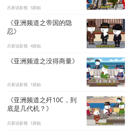
人去看呢？
吕新说影视
5跟贴
《亚洲频道之帝国的隐
忍》
吕新说影视
4跟贴
《亚洲频道之没得商量》
吕新说影视
1跟贴
《亚洲频道之歼10C，到
底是几代机？》
吕新说影视
1跟贴