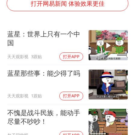
浙江台州《告全体市民书》
打开网易新闻 体验效果更佳
香港宏福苑火灾或由烟头引起
西贝创始人贾国龙押注鲜羊赛道
蓝星：世界上只有一个中
“不怕六爷挂得多 就怕六爷挂一颗”
国
多个明星演唱会取消
天天观影视
3跟贴
打开APP
36岁男演员成景区NPC后人气爆棚
人民的健康、体质、幸福一脉相承
蓝星那些事：能少得了吗
天天观影视
1跟贴
打开APP
不愧是战斗民族，能动手
尽量不吵吵！