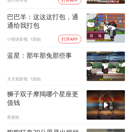
包子同学呀
打开APP
巴巴羊：这这这打包，通
通给我打包
小萌讲影视
1跟贴
打开APP
蓝星：那年那兔那些事
天天观影视
1跟贴
狮子双子摩羯哪个星座更
值钱
星座蛙