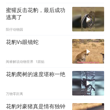
蜜獾反击花豹，最后成功
逃离了
阳仔动物园
花豹Vs眼镜蛇
闽睿解说动物世界
1跟贴
花豹爬树的速度堪称一绝
万物零距离
花豹对豪猪真是情有独钟