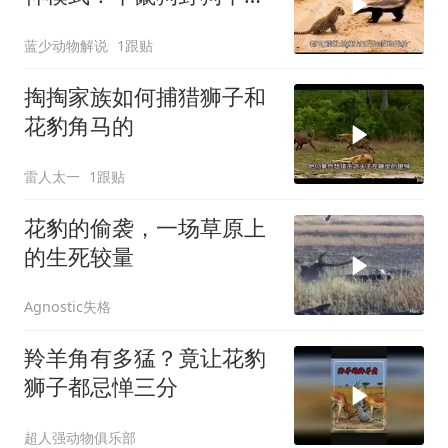
哥！
蓝少动物解说
1跟贴
掏掏家族如何捕猎狮子和
花豹角马的
雷人太一
1跟贴
花豹的偷袭，一场草原上
的生死较量
Agnostic失格
羚羊角有多猛？竟让花豹
狮子都忌惮三分
超人强动物俱乐部