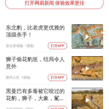
女子利用漏洞0元薅走3000多件家电
打开网易新闻 体验效果更佳
宇树科技 打新
今年已有4位周星驰电影配角去世
东北豹，比老虎更优雅的
房主任回应争议
顶级杀手！
把党建设得更加坚强有力
采云讲动物
1跟贴
打开APP
41岁女子为鼓励女儿考上985研究生
奋进开新局 实干挑大梁
狮子偷花豹崽，结局令人
意外
蜜环人生
1跟贴
打开APP
黑曼巴有多毒被它咬过的
花豹，狮子，大象，鬣狗
最后怎么样了