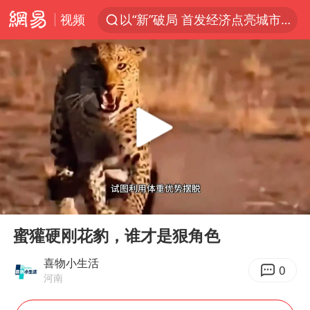
视频
以“新”破局 首发经济点亮城市消费活力
看守所辅警收受10万获刑1年
台风白海豚进入48小时警戒线
陈熠被张本美和连扳三局逆转
李亚鹏向地铁吐血女孩捐99999元
多地要求领导干部带头休假
感觉全东北都在等7号
00:00
03:17
中方回应是否在太平洋海底开采稀土
Play
Ent
full
27岁女子成组织卖淫集团主犯被通缉
蜜獾硬刚花豹，谁才是狠角色
法国将禁止“未经同意的电话营销”
喜物小生活
0
河南
80后女柜员逆袭成4200亿银行副行长