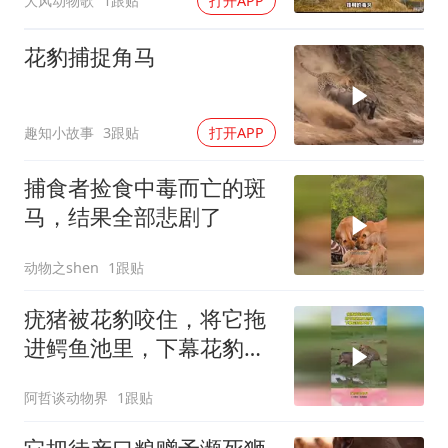
大风动物歌
1跟贴
打开APP
花豹捕捉角马
趣知小故事
3跟贴
打开APP
捕食者捡食中毒而亡的斑
马，结果全部悲剧了
动物之shen
1跟贴
疣猪被花豹咬住，将它拖
进鳄鱼池里，下幕花豹跑
不掉了
阿哲谈动物界
1跟贴