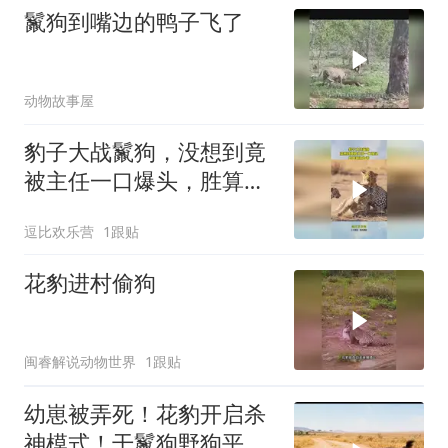
鬣狗到嘴边的鸭子飞了
动物故事屋
豹子大战鬣狗，没想到竟
被主任一口爆头，胜算瞬
间为零！
逗比欢乐营
1跟贴
花豹进村偷狗
闽睿解说动物世界
1跟贴
幼崽被弄死！花豹开启杀
神模式！干鬣狗野狗平头