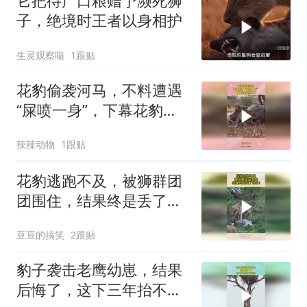
它把待产口粮赠予濒死狮
子，绝境时王者以身相护
生灵观察喵
1跟贴
花豹偷袭河马，不料遭遇
“屎喷一身”，下幕花豹反
应亮了
辣辣动物
1跟贴
花豹逃跑不及，被狮群团
团围住，结果终是丢了性
命！
豆豆的搞笑
2跟贴
豹子袭击老鹰幼崽，结果
后悔了，这下三年抬不起