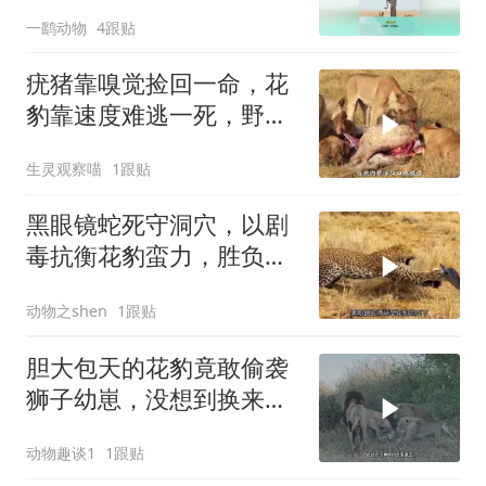
头
一鹞动物
4跟贴
疣猪靠嗅觉捡回一命，花
豹靠速度难逃一死，野外
生存就是这么双标
生灵观察喵
1跟贴
黑眼镜蛇死守洞穴，以剧
毒抗衡花豹蛮力，胜负一
瞬之间
动物之shen
1跟贴
胆大包天的花豹竟敢偷袭
狮子幼崽，没想到换来狮
群的疯狂报复
动物趣谈1
1跟贴