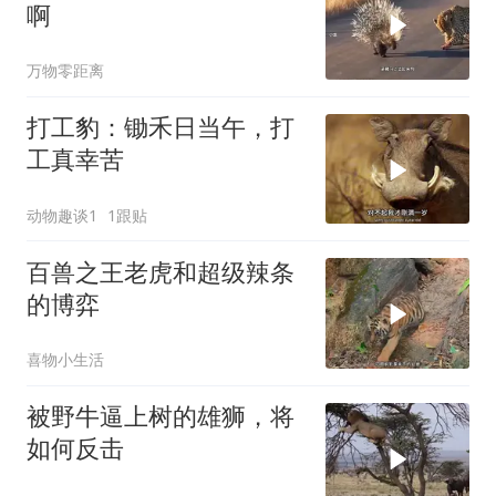
啊
万物零距离
打工豹：锄禾日当午，打
工真幸苦
动物趣谈1
1跟贴
百兽之王老虎和超级辣条
的博弈
喜物小生活
被野牛逼上树的雄狮，将
如何反击