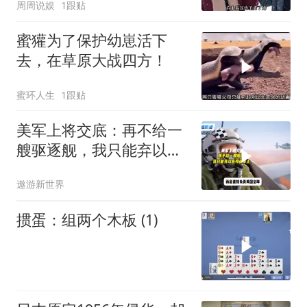
周周说娱
1跟贴
钱？”
蜜獾为了保护幼崽活下
去，在草原大战四方！
蜜环人生
1跟贴
美军上将交底：再不给一
艘驱逐舰，我只能弃以色
列保本土
遨游新世界
掼蛋：组两个木板 (1)