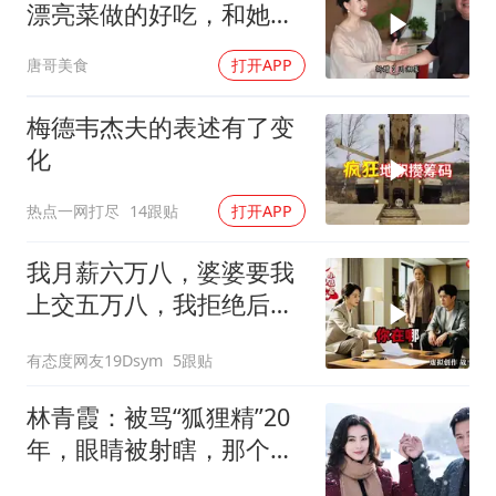
漂亮菜做的好吃，和她小
喝点
唐哥美食
打开APP
梅德韦杰夫的表述有了变
化
热点一网打尽
14跟贴
打开APP
我月薪六万八，婆婆要我
上交五万八，我拒绝后她
换了门锁，12天后我决意
有态度网友19Dsym
5跟贴
离婚
林青霞：被骂“狐狸精”20
年，眼睛被射瞎，那个男
人只问了一句“谁来出机票