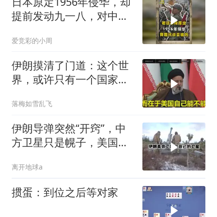
日本原定1956年侵华，却
提前发动九一八，对中国
是福是祸？
爱竞彩的小周
伊朗摸清了门道：这个世
界，或许只有一个国家，
能够“管住”美国
落梅如雪乱飞
伊朗导弹突然“开窍”，中
方卫星只是幌子，美国真
正怕的是两件事
离开地球a
掼蛋：到位之后等对家