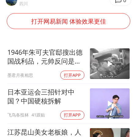
公司“上四休三”但要降薪1000元
0
四川
47岁妈妈突然产女 26岁女儿：很震惊
打开网易新闻 体验效果更佳
97岁英国奶奶飞上天再破吉尼斯纪录
OpenAI为免费用户升级GPT-5.6 Luna
“中国蔬菜之乡”最高温达41.8℃
1946年朱可夫官邸搜出德
如何把百年大党建设得更加坚强有力？
国战利品，元帅反问是否
需辞职
墨君月夜相思
打开APP
日本亚运会三招针对中
国？中国硬核拆解
飞鸟各投林
41跟贴
打开APP
江苏昆山美女老板娘，人