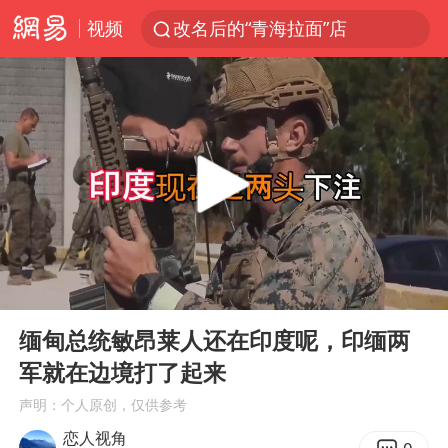
视频
改名后的“青海拉面”店
俄称欧洲若想和平解决冲突应停止援乌
台军“汉光秀”开场闹剧多
泸溪河：桃酥吃出金属牙冠视频不实
泰国枪击案已致2死 枪手仍藏学校附近
1岁宝宝碰坏纸巾盒 宝妈被索赔924元
男子结婚8年3个女儿均非亲生
00:00
05:00
台风白海豚逼近 暴雨大暴雨来袭
Play
Ent
full
“空调24小时开着更省电”不实
缅甸总统敏昂莱人还在印度呢，印缅两
军就在边境打了起来
男子杀人后逃进深山21年活得像野人
声明：个人原创，仅供参考
985博士后被曝在妻子孕期出轨后续
恋人视角