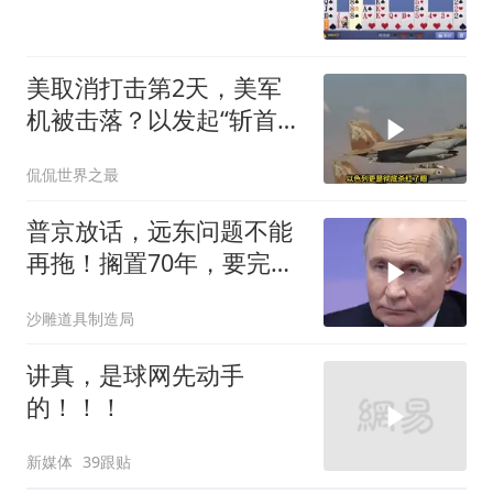
美取消打击第2天，美军
机被击落？以发起“斩首行
动”
侃侃世界之最
普京放话，远东问题不能
再拖！搁置70年，要完成
斯大林的未
沙雕道具制造局
讲真，是球网先动手
的！！！
新媒体
39跟贴