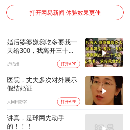
郑丽文：台湾从来没有“独立”过
黄金创今年来最大单周涨幅
打开网易新闻 体验效果更佳
女子网购名牌包发现是自己丢的那只
《给阿嬷的情书》售后来了
婚后婆婆嫌我吃多要我一
多个明星演唱会取消
天给300，我离开三十
万岁山接盘烂尾恒大文旅城
天，老公哭：救我妈
折纸姬
打开APP
女儿为争财产堵门阻挠父亲出殡
制冰厂工人旺季能月入一万三
医院，丈夫多次对外展示
假结婚证
习近平心系体育强国建设
人间闲散客
打开APP
讲真，是球网先动手
的！！！