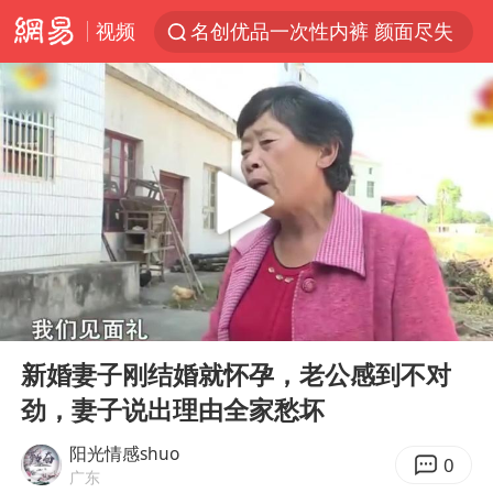
视频
名创优品一次性内裤 颜面尽失
白海豚将正面袭击贯穿浙江
解锁各地夏日限定体验
视频丨中国东方电气集团原党组副书记、董事宋致远被查
台风白海豚闭眼浙江上海处于危险半圆
女主硬加吻戏短剧已下架
男童模仿奥特曼从高处跳下致骨折
00:00
06:54
香港宏福苑火灾或由烟头引起
Play
Ent
full
中国父女泰国骑摩托车坠崖1死1伤
新婚妻子刚结婚就怀孕，老公感到不对
劲，妻子说出理由全家愁坏
浙江台州《告全体市民书》
周末打虎 宋致远被查
阳光情感shuo
0
广东