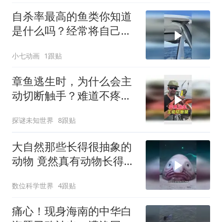
自杀率最高的鱼类你知道
是什么吗？经常将自己挂
在船上下不来啊！
小七动画
1跟贴
章鱼逃生时，为什么会主
动切断触手？难道不疼
吗？
探谜未知世界
8跟贴
大自然那些长得很抽象的
动物 竟然真有动物长得如
此抽象
数位科学世界
4跟贴
痛心！现身海南的中华白