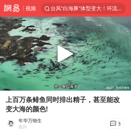
台风“白海豚”体型变大！环流面积接近13个浙江那么大
视频
女子开一天一夜空调后二氧化碳中毒
汪峰阻止14岁女儿买大牌
我国货物贸易进出口超30万亿元
泰国校园枪击案死亡人数升至7人
泰国枪击案凶手先杀祖父母后行凶
王力宏演唱会黄牛带观众藏匿被查获
带薪错峰休假通知引争议 河南回应
00:00
03:04
Play
Ent
四川宜宾市高县发生4.9级地震
full
上百万条鲱鱼同时排出精子，甚至能改
陕西省委书记赶赴柞水县杏坪镇
变大海的颜色!
女孩摆摊卖菌子时收到北大通知书
年华万物生
3
四川
曝美拒绝乌增购“爱国者”导弹请求