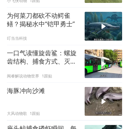
小飞侠动物
1跟贴
为何菜刀都砍不动鳄雀
鳝？揭秘水中“铠甲勇士”
叮当当科技
一口气读懂旋齿鲨：螺旋
齿结构、捕食方式、灭绝
原因
闽睿解说动物世界
1跟贴
海豚冲向沙滩
大风动物歌
1跟贴
座头鲸捕食磷虾瞬间，每