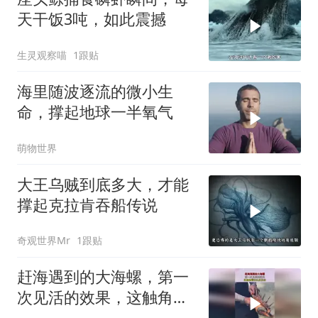
天干饭3吨，如此震撼
生灵观察喵
1跟贴
海里随波逐流的微小生
命，撑起地球一半氧气
萌物世界
大王乌贼到底多大，才能
撑起克拉肯吞船传说
奇观世界Mr
1跟贴
赶海遇到的大海螺，第一
次见活的效果，这触角看
的头皮发麻！