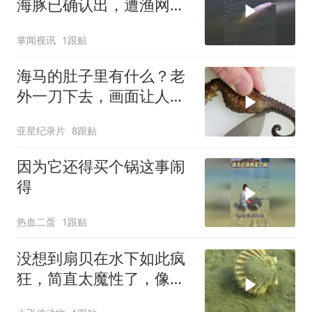
海豚已确认出，遭渔网勒
伤的幼崽仍下落不明
掌闻视讯
1跟贴
海马的肚子里有什么？老
外一刀下去，画面让人不
忍直视！
亚星纪录片
8跟贴
因为它还得买个锅这事闹
得
热血二蛋
1跟贴
没想到扇贝在水下如此疯
狂，简直太魔性了，像极
了奔跑的假牙套！