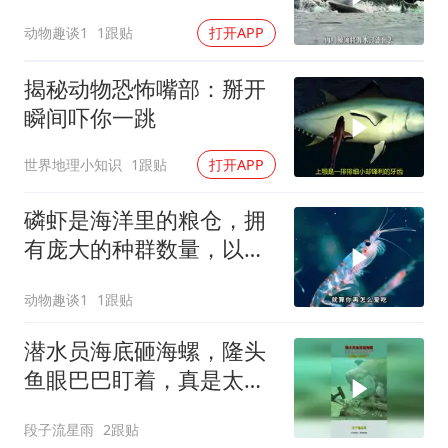
动物趣谈1
1跟贴
打开APP
揭秘动物恐怖嘴部：掰开
瞬间吓你一跳
世界地理小知识
1跟贴
打开APP
磷虾是海洋里的粮仓，拥
有庞大的种群数量，以及
超强的繁殖能力
动物趣谈1
1跟贴
潜水员海底砸海螺，隆头
鱼眼巴巴盯着，真是太可
爱了！
段子流星雨
2跟贴