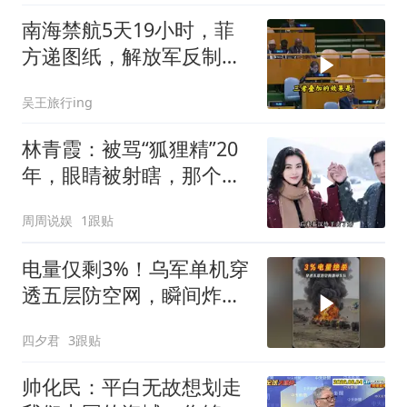
南海禁航5天19小时，菲
方递图纸，解放军反制组
合拳已到位
吴王旅行ing
林青霞：被骂“狐狸精”20
年，眼睛被射瞎，那个男
人只问了一句“谁来出机票
周周说娱
1跟贴
钱？”
电量仅剩3%！乌军单机穿
透五层防空网，瞬间炸飞
俄军车队
四夕君
3跟贴
帅化民：平白无故想划走