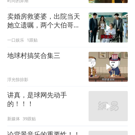
时尚的弄潮
卖婚房救婆婆，出院当天
她立遗嘱，两个大伯哥傻
眼
一口娱乐
1跟贴
地球村搞笑合集三
浮光惊掠影
讲真，是球网先动手
的！！！
新媒体
39跟贴
论背景音乐的重要性！！