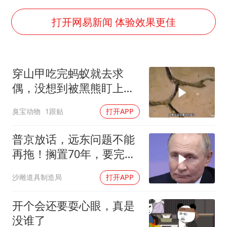
广岛核爆81周年央视播《奥本海默》
台风灿鸿未来对中国无影响
打开网易新闻 体验效果更佳
河南某医院2.33亿工程串标案细节披露
立秋的仪式感
穿山甲吃完蚂蚁就去求
朱雨玲晋级WTT横滨冠军赛女单八强
偶，没想到被黑熊盯上
“中国蔬菜之乡”最高温达41.8℃
了！
臭宝动物
1跟贴
打开APP
东方之约 相约未来
普京放话，远东问题不能
再拖！搁置70年，要完成
斯大林的未
沙雕道具制造局
打开APP
开个会还要耍心眼，真是
没谁了