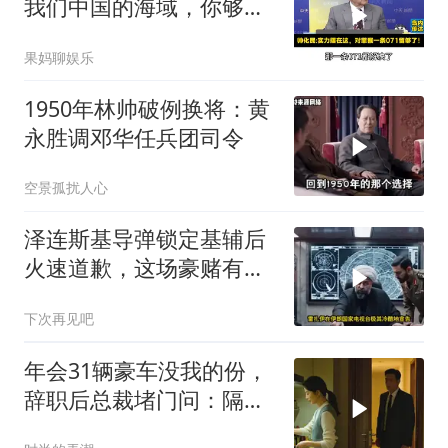
我们中国的海域，你够格
吗？
果妈聊娱乐
1950年林帅破例换将：黄
永胜调邓华任兵团司令
空景孤扰人心
泽连斯基导弹锁定基辅后
火速道歉，这场豪赌有多
疯狂？
下次再见吧
年会31辆豪车没我的份，
辞职后总裁堵门问：隔壁
楼你买的？