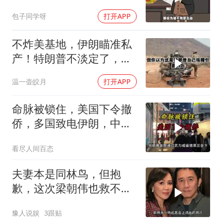
包子同学呀
打开APP
不炸美基地，伊朗瞄准私
产！特朗普不淡定了，被
死死捏住七寸
温一壶皎月
打开APP
命脉被锁住，美国下令撤
侨，多国致电伊朗，中国
两大判断全部成真
看尽人间百态
夫妻本是同林鸟，但抱
歉，这次梁朝伟也救不了
“不得体”的刘嘉玲
豫人说娱
3跟贴