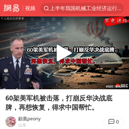
视频
上半年我国机械工业经济运行稳中有进
汪峰阻止14岁女儿买大牌
“立秋的第一杯奶茶”又爆单了
四川宜宾市高县发生4.9级地震
王力宏演唱会黄牛带观众藏匿被查获
泰国校园枪击案死亡人数升至7人
佛山通报笔试前13被淘汰后5名进体检
00:00
07:45
陕西省委书记赶赴柞水县杏坪镇
Play
Ent
full
女孩摆摊卖菌子时收到北大通知书
60架美军机被击落，打崩反华决战底
牌，再想恢复，得求中国帮忙。
公司“上四休三”但要降薪1000元
改名后的“青海拉面”店
顧凰peony
0
山东