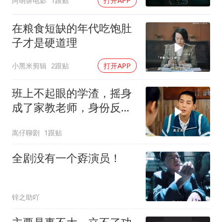
阿萌讲电影
1跟贴
打开APP
在粮食短缺的年代吃饱肚
子才是硬道理
小黑米剪辑
2跟贴
打开APP
班上不起眼的学渣，摇身
成了家教老师，身份反转
太精彩
嵩仔聊剧
1跟贴
全剧没有一个孬演员！
锌之助吖