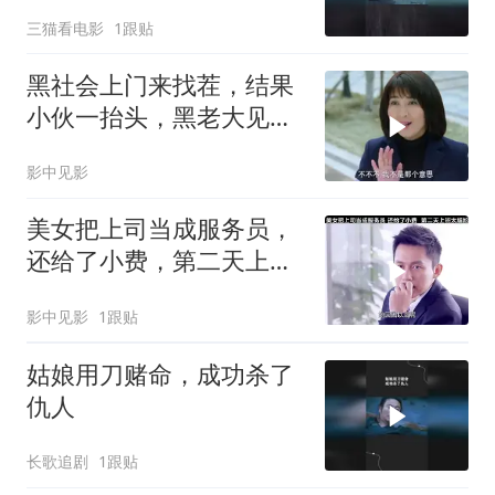
了
三猫看电影
1跟贴
黑社会上门来找茬，结果
小伙一抬头，黑老大见了
后跪下叫哥
影中见影
美女把上司当成服务员，
还给了小费，第二天上班
太尴尬
影中见影
1跟贴
姑娘用刀赌命，成功杀了
仇人
长歌追剧
1跟贴