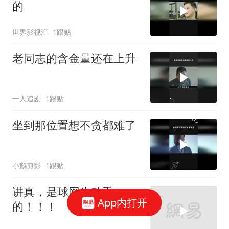
的
世界影视汇
1跟贴
老同志的含金量还在上升
一人追剧
1跟贴
坐到那位置想不贪都难了
小鹅剪影
1跟贴
讲真，是球网先动手
App内打开
的！！！