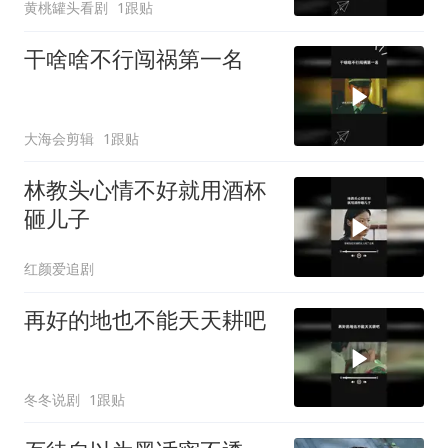
黄桃罐头看剧
1跟贴
干啥啥不行闯祸第一名
大海会剪辑
1跟贴
林教头心情不好就用酒杯
砸儿子
红颜爱追剧
再好的地也不能天天耕吧
冬冬说剧
1跟贴