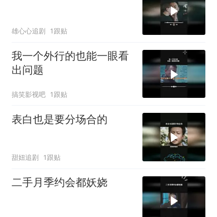
雄心心追剧
1跟贴
我一个外行的也能一眼看
出问题
搞笑影视吧
1跟贴
表白也是要分场合的
甜妞追剧
1跟贴
二手月季约会都妖娆