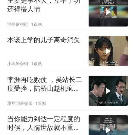
主要是事不大，立不了功
还得搭人情
深扒影视吧
1跟贴
本该上学的儿子离奇消失
小黑米剪辑
1跟贴
李涯再吃败仗 ，吴站长二
度受挫，陆桥山趁机疯狂
嘲讽
甜甜明星娱乐
1跟贴
当你能力到达一定程度的
时候，人情世故就不重要