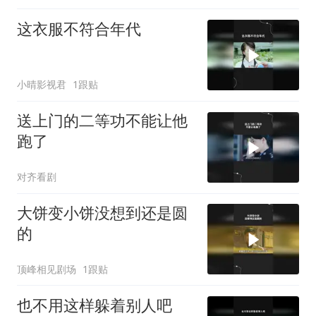
这衣服不符合年代
小晴影视君
1跟贴
送上门的二等功不能让他
跑了
对齐看剧
大饼变小饼没想到还是圆
的
顶峰相见剧场
1跟贴
也不用这样躲着别人吧