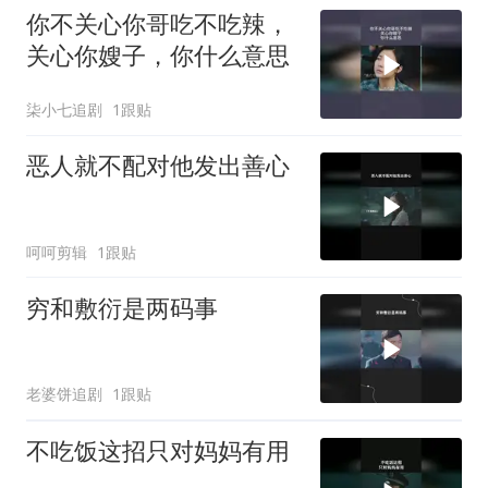
你不关心你哥吃不吃辣，
关心你嫂子，你什么意思
柒小七追剧
1跟贴
恶人就不配对他发出善心
呵呵剪辑
1跟贴
穷和敷衍是两码事
老婆饼追剧
1跟贴
不吃饭这招只对妈妈有用