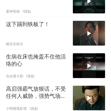
爱神剪辑
1跟贴
这下踢到铁板了！
糖逗在娱乐
生病在床也掩盖不住他活
络的心
虫虫看大剧
1跟贴
高启强霸气放狠话，不受
任何人威胁，强势气场震
撼全场
小鸭嘎嘎影视
1跟贴