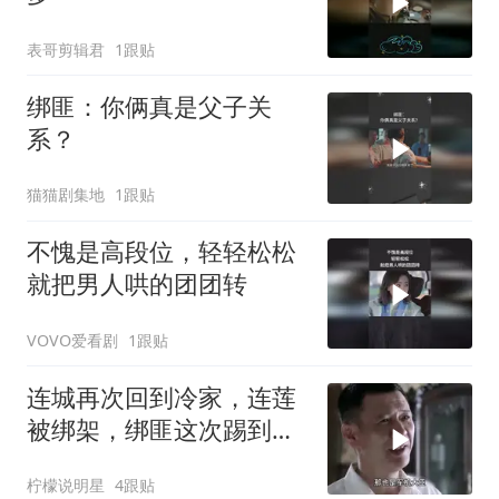
表哥剪辑君
1跟贴
绑匪：你俩真是父子关
系？
猫猫剧集地
1跟贴
不愧是高段位，轻轻松松
就把男人哄的团团转
VOVO爱看剧
1跟贴
连城再次回到冷家，连莲
被绑架，绑匪这次踢到铁
板了
柠檬说明星
4跟贴