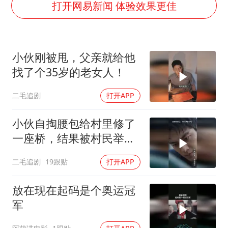
黄金牛市回来了吗
打开网易新闻 体验效果更佳
酒店花洒现排泄物住客索赔遭拒
杭州全市有序停课
小伙刚被甩，父亲就给他
夏日经济乘“热”而上 消费市场向“新”而行
找了个35岁的老女人！
36岁男演员成景区NPC后人气爆棚
二毛追剧
打开APP
新疆优化调整景区内自驾服务费
全民健身事业高质量发展
小伙自掏腰包给村里修了
乐享全民健身 共筑健康中国
一座桥，结果被村民举报
违建！
二毛追剧
19跟贴
打开APP
放在现在起码是个奥运冠
军