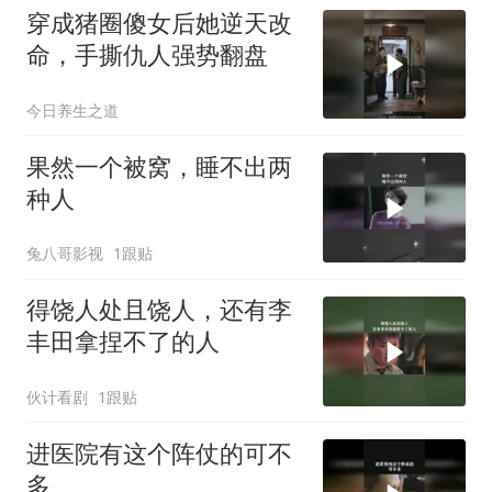
穿成猪圈傻女后她逆天改
命，手撕仇人强势翻盘
今日养生之道
果然一个被窝，睡不出两
种人
兔八哥影视
1跟贴
得饶人处且饶人，还有李
丰田拿捏不了的人
伙计看剧
1跟贴
进医院有这个阵仗的可不
多