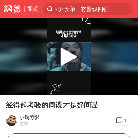
视频
国乒女单三将晋级四强
光影经济撬动暑期消费新蓝海
陈思诚零点晒照为佟丽娅庆生
郑丽文：台湾从来没有“独立”过
央视新主播李秋莹孙亚鹏亮相
几元成本的AI广告导致千万市值蒸发
情侣平潭拍日出坠崖1死1伤
00:00
02:04
老挝国会主席赛宋蓬逝世
Play
Ent
full
茅台部分直营店飞天茅台提价
经得起考验的间谍才是好间谍
白海豚将正面袭击贯穿浙江
小鹅剪影
1
河南
酒店回应车内过夜被收150元