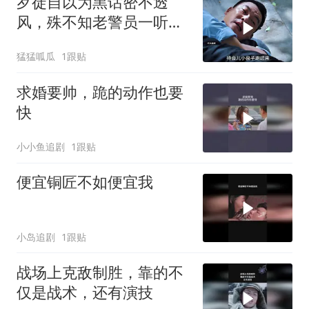
歹徒自以为黑话密不透
风，殊不知老警员一听便
识破玄机
猛猛呱瓜
1跟贴
求婚要帅，跪的动作也要
快
小小鱼追剧
1跟贴
便宜铜匠不如便宜我
小岛追剧
1跟贴
战场上克敌制胜，靠的不
仅是战术，还有演技