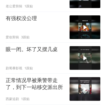
老公爱剪辑
1跟贴
有强权没公理
爱创剪辑
3跟贴
眼一闭。坏了又摆几桌
剧蜀黍影视
1跟贴
正常情况早被乘警带走
了，到下一站移交派出所
西蒙追剧
1跟贴