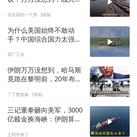
波及恰巴哈尔港
你是我的一个梦
3跟贴
为什么美国始终不敢动
手？中国综合国力太强大
了
原广工业
伊朗万万没想到，哈马斯
竟跪在黎明前，20年布局
一夜归零
丁丁蟹老板
1跟贴
三记重拳砸向美军，3000
亿赎金换海峡：伊朗算准
了特朗普不敢还手
王同学来了