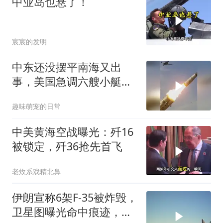
中业岛也悬了！
宸宸的发明
中东还没摆平南海又出
事，美国急调六艘小艇去
撑小马，这架势看着像演
趣味萌宠的日常
戏
中美黄海空战曝光：歼16
被锁定，歼36抢先首飞
老炇系戏精北鼻
伊朗宣称6架F-35被炸毁，
卫星图曝光命中痕迹，美