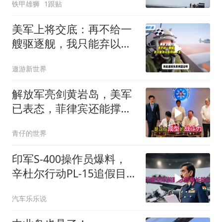
铁甲雄狮
1跟贴
美军上将交底：再不给一
艘驱逐舰，我只能弃以色
列保本土
遨游新世界
解放军亮剑黄岩岛，美军
已表态，菲律宾还能撑多
久
青仔的世界
印军S-400操作员爆料，
辛杜尔行动PL-15追假目
标，动能丧失坠印境
汽车乐乐说