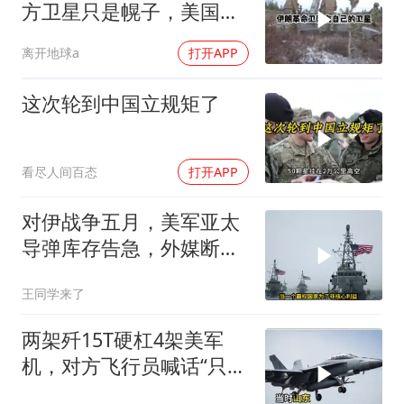
方卫星只是幌子，美国真
正怕的是两件事
离开地球a
打开APP
这次轮到中国立规矩了
看尽人间百态
打开APP
对伊战争五月，美军亚太
导弹库存告急，外媒断
言：中国是最后赢家
王同学来了
两架歼15T硬杠4架美军
机，对方飞行员喊话“只想
回家”，被一句话怼到沉默