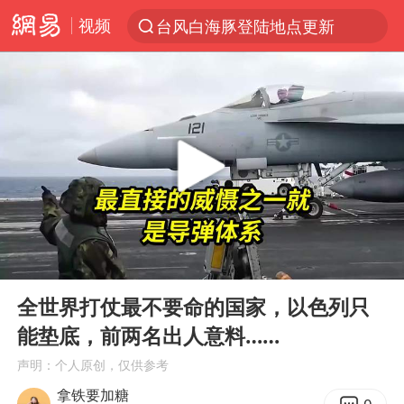
视频
台风白海豚登陆地点更新
以“新”破局 首发经济点亮城市消费活力
台风白海豚进入48小时警戒线
佛得角门将亮相智利俱乐部主场
中方回应是否在太平洋海底开采稀土
看守所辅警收受10万获刑1年
U17国足1分钟轰2球
00:00
10:26
五粮液渠道价一箱上涨近百元
Play
Ent
full
宇树科技发行价格150.80元/股
全世界打仗最不要命的国家，以色列只
能垫底，前两名出人意料……
宇树科技王兴兴身家有望超200亿元
声明：个人原创，仅供参考
吉林一“温度计大楼”读数爆表
拿铁要加糖