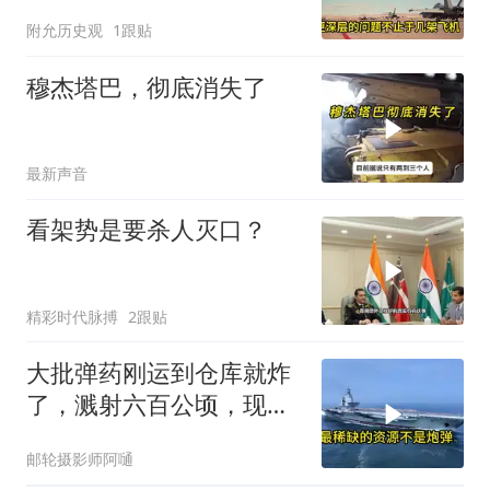
国这次没法嘴硬了
附允历史观
1跟贴
穆杰塔巴，彻底消失了
最新声音
看架势是要杀人灭口？
精彩时代脉搏
2跟贴
大批弹药刚运到仓库就炸
了，溅射六百公顷，现场
乌军直接消失
邮轮摄影师阿嗵