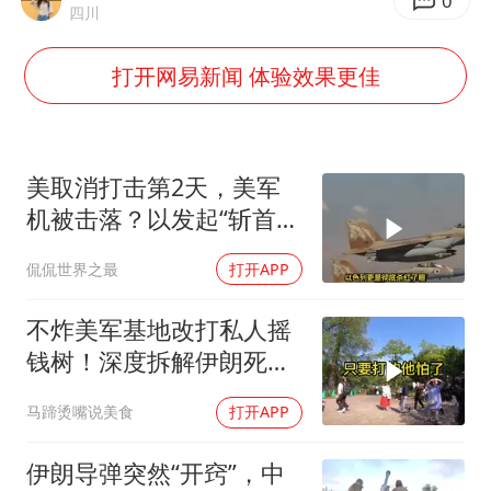
法国下周开始禁止未经同意的电话营销
0
四川
泰国一女公务员妆容引争议 本人回应
打开网易新闻 体验效果更佳
27岁女子成组织卖淫集团主犯被通缉
80后女柜员逆袭成4200亿银行副行长
女子利用漏洞0元薅走3000多件家电
美取消打击第2天，美军
24小时不关空调 电费会更低吗
机被击落？以发起“斩首行
动”
东方甄选被判赔偿江小白30万元
侃侃世界之最
打开APP
奋进开新局 实干挑大梁
不炸美军基地改打私人摇
钱树！深度拆解伊朗死掐
特朗普七寸的生死局，这
马蹄烫嘴说美食
打开APP
招到底有多绝？
伊朗导弹突然“开窍”，中