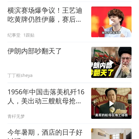
横滨赛场爆争议！王艺迪
吃黄牌仍胜伊藤，赛后一
幕令全场肃然起敬
纪事堂
1跟贴
伊朗内部吵翻天了
丁丁框sheya
1956年中国击落美机歼16
人，美出动三艘航母抢尸
体
青杍无梦
今年暑期，酒店的日子好