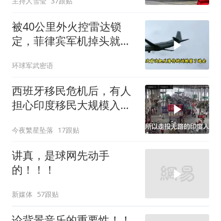
主持人雪莹
37跟贴
被40公里外火控雷达锁
定，菲律宾军机掉头就
跑，欧盟1500万也救不了
环球军武密语
场
西班牙移民危机后，有人
担心印度移民大规模入侵
中国，这可能吗？
今夜繁星坠落
17跟贴
讲真，是球网先动手
的！！！
新媒体
57跟贴
论背景音乐的重要性！！