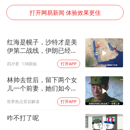
上门女婿出轨女邻居多年被判重婚罪
世界第1特鲁姆普斯诺克中国赛一轮游
打开网易新闻 体验效果更佳
云南一男子胃中取出180颗铁钉
以军士兵把枪口对准中国记者
红海是幌子，沙特才是美
景区回应“麦积山石窟看完需2000元”
伊第二战线，伊朗已经输
曹颖儿子首次演长剧
了？
四夕君
138跟贴
打开APP
全球最大级别运输船通过长江大桥
奋力开创中国式现代化建设新局面
林帅去世后，留下两个女
儿一个前妻，她们如今过
的怎么样？
世界热点背后解读
打开APP
咋不打了呢