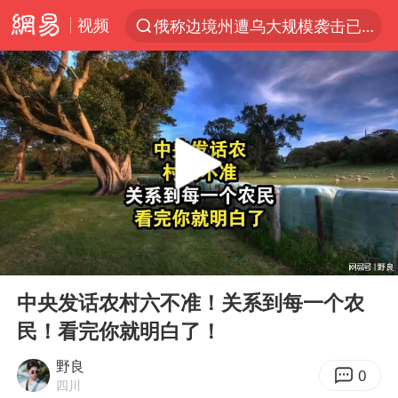
视频
俄称边境州遭乌大规模袭击已致13伤
上半年我国经营主体结构持续优化
于东来回应胖东来近25年老店年底关闭
《披荆斩棘2026》阵容官宣
白海豚北上或致京津冀暴雨
国足U17与阿森纳决赛取消 并列冠军
香港刷新1884年以来最高气温纪录
00:00
11:17
新疆一婚礼线上邀请引热议
Play
Ent
full
美将每月供乌爱国者拦截导弹
中央发话农村六不准！关系到每一个农
民！看完你就明白了！
《龙餐馆》 冲奖
构建更高水平的全民健身公共服务体系
野良
0
四川