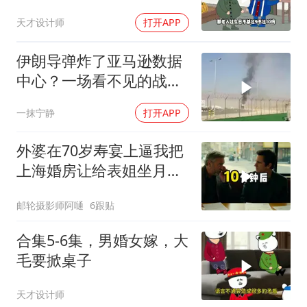
天才设计师
打开APP
伊朗导弹炸了亚马逊数据
中心？一场看不见的战争
正在改写规则
一抹宁静
打开APP
外婆在70岁寿宴上逼我把
上海婚房让给表姐坐月
子，我说行转问舅舅
邮轮摄影师阿嗵
6跟贴
合集5-6集，男婚女嫁，大
毛要掀桌子
天才设计师