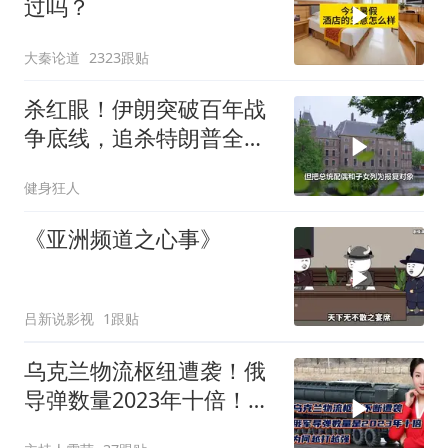
过吗？
大秦论道
2323跟贴
杀红眼！伊朗突破百年战
争底线，追杀特朗普全
家，血债必须血偿？
健身狂人
《亚洲频道之心事》
吕新说影视
1跟贴
乌克兰物流枢纽遭袭！俄
导弹数量2023年十倍！为
何越打越强？