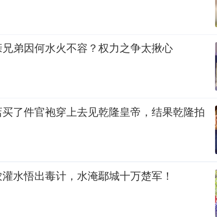
亲兄弟因何水火不容？权力之争太揪心
店买了件官袍穿上去见乾隆皇帝，结果乾隆拍
农灌水悟出毒计，水淹鄢城十万楚军！