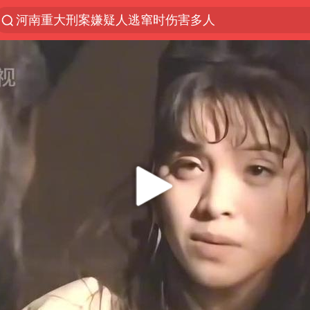
河南重大刑案嫌疑人逃窜时伤害多人
光影经济撬动暑期消费新蓝海
浙江上海等地有大雨或暴雨
西湖突现狂风暴雨 游客瞬间被浇透
美国出手托日元背后
金饰克价一夜涨回1300元
视频丨中国东方电气集团原党组副书记、董事宋致远
几元成本的AI广告导致千万市值蒸发
白海豚将正面袭击贯穿浙江
多家A股公司收到美国关税退款
浙江台州《告全体市民书》