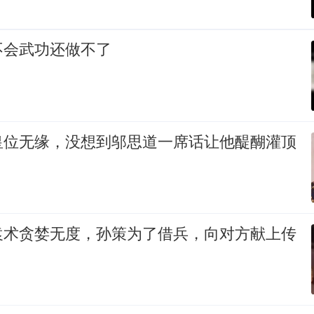
不会武功还做不了
皇位无缘，没想到邬思道一席话让他醍醐灌顶
袁术贪婪无度，孙策为了借兵，向对方献上传