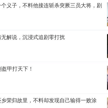
一个义子，不料他接连斩杀突厥三员大将，剧
清无解说，沉浸式追剧零打扰
副盔甲打天下！
还乡荣归故里，不料却发现自己输得一败涂