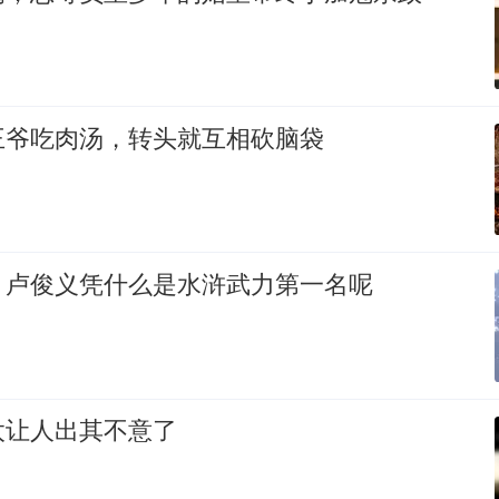
王爷吃肉汤，转头就互相砍脑袋
，卢俊义凭什么是水浒武力第一名呢
太让人出其不意了