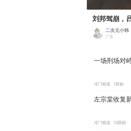
00:00
Play
刘邦驾崩，
二次元小韩
广东
一场刑场对
冷门精选
1跟贴
左宗棠收复
冷门精选
10跟贴