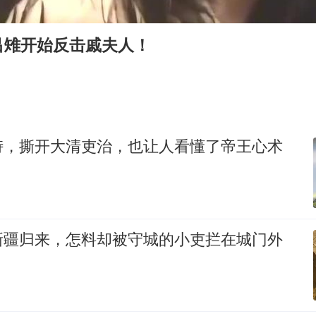
酒店回应车内过夜被收150元
牛津大学一纸声明甩不了锅
吕雉开始反击戚夫人！
香港宏福苑火灾或由烟头引起
“不怕六爷挂得多 就怕六爷挂一颗”
直击东北超：哈尔滨vs通辽
36岁男演员成景区NPC后人气爆棚
峙，撕开大清吏治，也让人看懂了帝王心术
梁家辉：到内地拍戏不是北上是回归
人民的健康、体质、幸福一脉相承
新疆归来，怎料却被守城的小吏拦在城门外