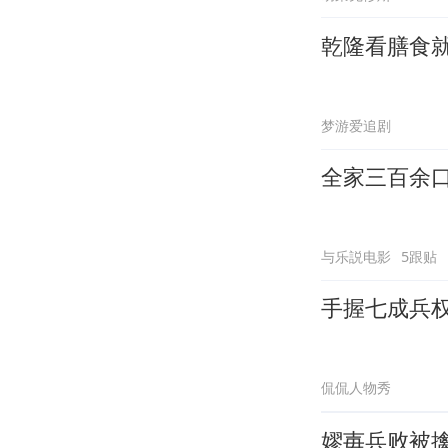
乾隆看膳食
梦游爱追剧
全家三百余
与乐説电影
5跟贴
手握七成兵
侃侃人物秀
嫪毐兵败被