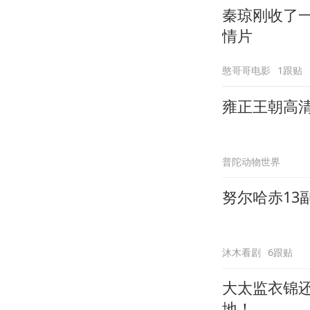
秦琼刚收了
情片
憨哥哥电影
1跟贴
雍正王朝高
普陀动物世界
努尔哈赤13
沐木看剧
6跟贴
大太监衣锦
地！