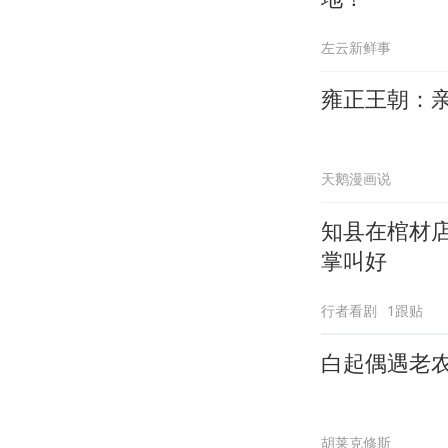
左云新鲜事
雍正王朝：
天鹅漫画说
知县在棺材
掌叫好
行者看剧
1跟贴
白起偶遇老
胡莱克修斯