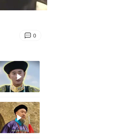
14:35
Enter
fullscreen
0