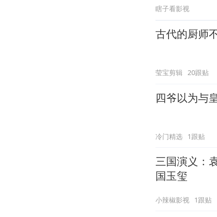
瞎子看影视
古代的厨师
莹宝剪辑
20跟贴
四爷以为与
冷门精选
1跟贴
三国演义：
国玉玺
小辣椒影视
1跟贴