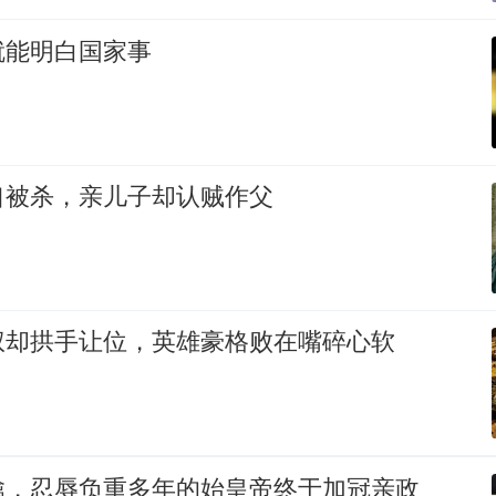
就能明白国家事
口被杀，亲儿子却认贼作父
权却拱手让位，英雄豪格败在嘴碎心软
擒，忍辱负重多年的始皇帝终于加冠亲政