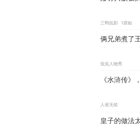
三鸭侃剧
1跟贴
俩兄弟煮了
侃侃人物秀
《水浒传》
人谁无错
皇子的做法