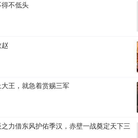
不得不低头
救赵
上大王，就急着赏赐三军
辰之力借东风护佑季汉，赤壁一战奠定天下三