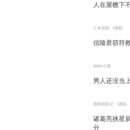
人在屋檐下
三有追剧
1跟贴
信陵君窃符
Maki小姬
男人还没当
清风电影记
1跟贴
诸葛亮挟星
分