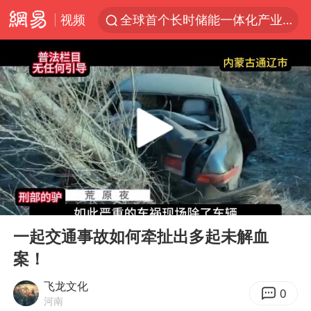
视频
全球首个长时储能一体化产业园量产
台风白海豚已进入24小时警戒线
中国女篮70-67险胜尼日利亚女篮
名创优品回应女子吐槽内裤质量差
四川宜宾市高县4.9级地震致1人死亡
台风白海豚或吞并鲸鱼 登陆地点更新
胜宏科技：股票交易异常波动
00:00
12:30
出口禁令驱动有色板块大涨
Play
Ent
full
秋天的第一杯奶茶到底有多火
一起交通事故如何牵扯出多起未解血
案！
U17国足点球大战淘汰河床晋级决赛
国防部：中国军队坚决反制任何闹海挑衅图谋
飞龙文化
0
河南