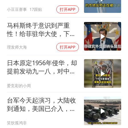
6N就挂一枚弹升空
小豆豆赛事
17跟贴
打开APP
马科斯终于意识到严重
性！给菲驻华大使，下达
5个必须完成的任务
理发师大海
打开APP
日本原定1956年侵华，却
提前发动九一八，对中国
是福是祸？
爱竞彩的小周
台军今天起演习，大陆收
到通知，美国已介入，日
本涉台表述也变了
笑饮孤鸿非