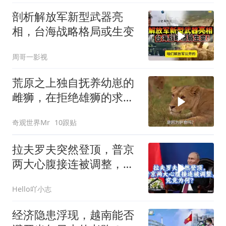
剖析解放军新型武器亮
相，台海战略格局或生变
周哥一影视
荒原之上独自抚养幼崽的
雌狮，在拒绝雄狮的求偶
时，竟然被用饥饿来报复
奇观世界Mr
10跟贴
拉夫罗夫突然登顶，普京
两大心腹接连被调整，究
竟为何？
Hello吖小志
经济隐患浮现，越南能否