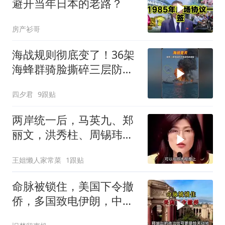
避开当年日本的老路？
房产衫哥
海战规则彻底变了！36架
海蜂群骑脸撕碎三层防空
体系
四夕君
9跟贴
两岸统一后，马英九、郑
丽文，洪秀柱、周锡玮谁
宜任行政长官
王姐懒人家常菜
1跟贴
命脉被锁住，美国下令撤
侨，多国致电伊朗，中国
两大判断全部成真