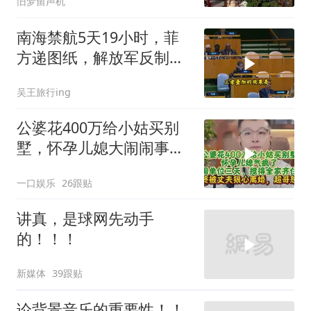
旧梦留声机
南海禁航5天19小时，菲
方递图纸，解放军反制组
合拳已到位
吴王旅行ing
公婆花400万给小姑买别
墅，怀孕儿媳大闹闹事，
被老公狠心离婚
一口娱乐
26跟贴
讲真，是球网先动手
的！！！
新媒体
39跟贴
论背景音乐的重要性！！