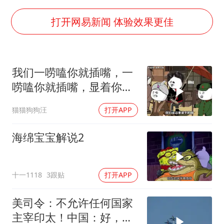
国乒男单横滨冠军赛全军覆没
38岁演员求职万岁山NPC成功
打开网易新闻 体验效果更佳
“新疆阿勒泰八月能滑雪”不实
日本试射“战斧”导弹，国防部回应
我们一唠嗑你就插嘴，一
胡彦斌韩磊 谁帮谁
唠嗑你就插嘴，显着你
夯实基础开新局
了？
猫猫狗狗汪
打开APP
海绵宝宝解说2
十一1118
3跟贴
打开APP
美司令：不允许任何国家
主宰印太！中国：好，轰