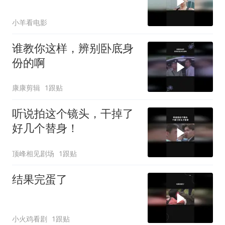
小羊看电影
谁教你这样，辨别卧底身
份的啊
康康剪辑
1跟贴
听说拍这个镜头，干掉了
好几个替身！
顶峰相见剧场
1跟贴
结果完蛋了
小火鸡看剧
1跟贴