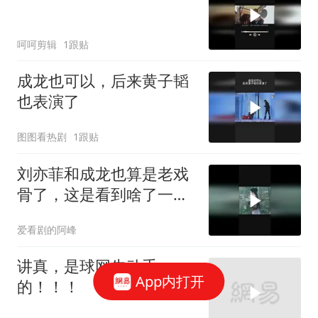
呵呵剪辑
1跟贴
成龙也可以，后来黄子韬
也表演了
图图看热剧
1跟贴
刘亦菲和成龙也算是老戏
骨了，这是看到啥了一起
笑场
爱看剧的阿峰
讲真，是球网先动手
App内打开
的！！！