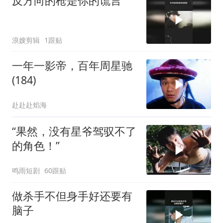
反方向的枪是你的谎言
浪嫂剪辑
1跟贴
一年一影帝，百年周星驰
(184)
赴赴赴焰海
“果然，没有星爷驾驭不了
的角色！”
鸣雨短剧
60跟贴
做杀手不但身手好还要有
脑子