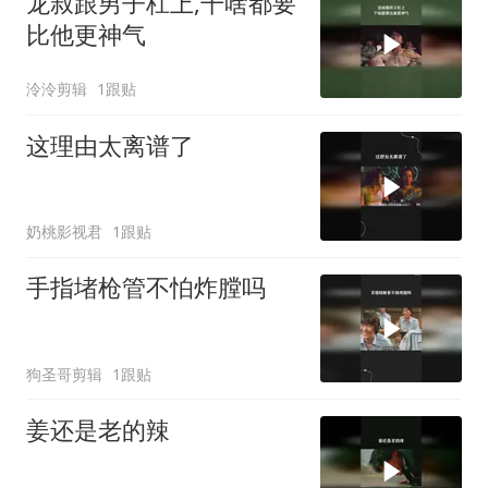
龙叔跟男子杠上,干啥都要
比他更神气
泠泠剪辑
1跟贴
这理由太离谱了
奶桃影视君
1跟贴
手指堵枪管不怕炸膛吗
狗圣哥剪辑
1跟贴
姜还是老的辣