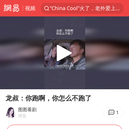
“China Cool”火了，老外爱上中国避暑游
视频
香港宏福苑火灾或由烟头引起
浙江台州《告全体市民书》
以媒：穆杰塔巴被紧急送医情况危急
多所高校取消艺考
泰国初中生饮弹自尽前开了26枪
网约车司机充电时猝死保险拒赔
陕西柞水泥石流已致2死 仍有1人失联
00:00
01:33
店主称换“青海拉面”招牌后生意更好
Play
Ent
full
龙叔：你跑啊，你怎么不跑了
22岁女生独闯南太行失联12天
图图看剧
今年第二强台风将带来多大影响
1
河北
张本智和：零封向鹏不意外