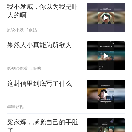
我不发威，你以为我是吓
大的啊
剧说小妖
2跟贴
果然人小真能为所欲为
影视随你看
2跟贴
这封信里到底写了什么
年糕影视
梁家辉，感觉自己的手脏
了