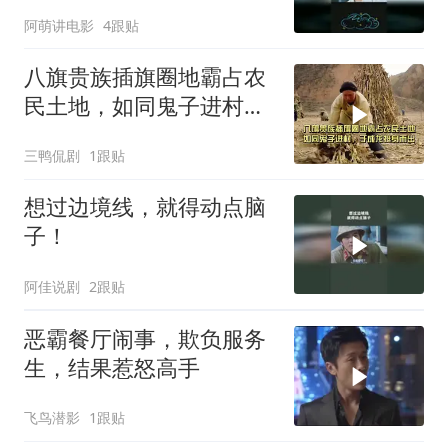
阿萌讲电影
4跟贴
八旗贵族插旗圈地霸占农
民土地，如同鬼子进村，
于成龙挺身而出
三鸭侃剧
1跟贴
想过边境线，就得动点脑
子！
阿佳说剧
2跟贴
恶霸餐厅闹事，欺负服务
生，结果惹怒高手
飞鸟潜影
1跟贴