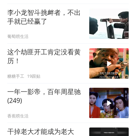
李小龙智斗挑衅者，不出
手就已经赢了
葡萄唠生活
这个劫匪开工肯定没看黄
历！
糖糖手工
19跟贴
一年一影帝，百年周星驰
(249)
香蕉唠生活
干掉老大才能成为老大