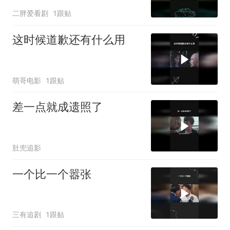
二胖爱看剧
1跟贴
这时候道歉还有什么用
萌哥电影
1跟贴
差一点就成遗照了
肚兜追影
一个比一个嚣张
三有追剧
1跟贴