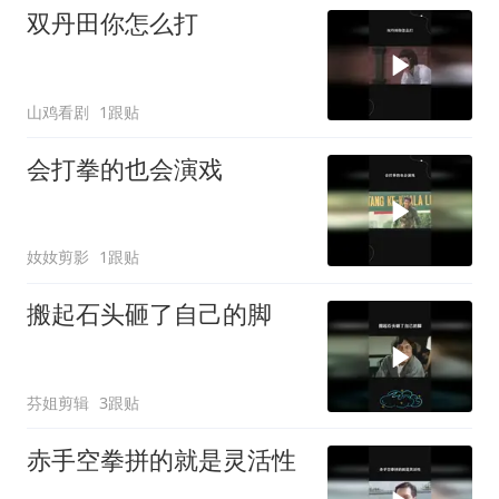
双丹田你怎么打
山鸡看剧
1跟贴
会打拳的也会演戏
奻奻剪影
1跟贴
搬起石头砸了自己的脚
芬姐剪辑
3跟贴
赤手空拳拼的就是灵活性