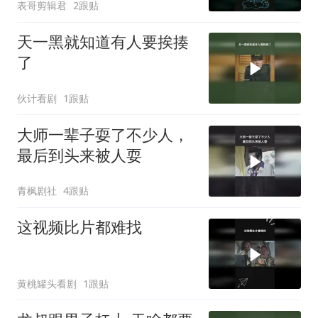
表哥剪辑君
2跟贴
天一黑就知道有人要挨揍
了
伙计看剧
1跟贴
大师一辈子耍了不少人，
最后到头来被人耍
青枫剧社
4跟贴
这视频比片都难找
黄桃罐头看剧
1跟贴