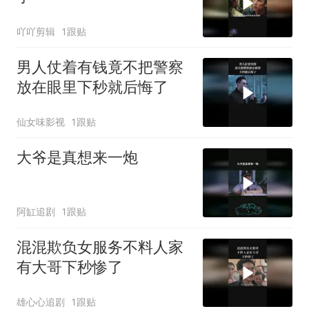
吖吖剪辑
1跟贴
男人仗着有钱竟不把警察
放在眼里下秒就后悔了
仙女味影视
1跟贴
大爷是真想来一炮
阿缸追剧
1跟贴
混混欺负女服务不料人家
有大哥下秒惨了
雄心心追剧
1跟贴