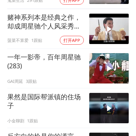
鬼菜生活
291跟贴
打开APP
赌神系列本是经典之作，
却成周星驰个人风采秀，
还带成龙抢镜
菠菜不算爱
1跟贴
打开APP
一年一影帝，百年周星驰
(283)
GAI周延
3跟贴
果然是国际帮派镇的住场
子
小金聊剧
1跟贴