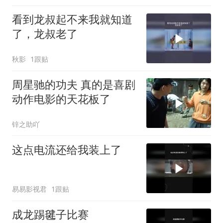
看到龙叔起不来我就知道
了，龙叔老了
秋影
1跟贴
周星驰的功夫 真的是喜剧
动作电影的天花板了
锌之助吖
这点电流还给我装上了
易易影视君
1跟贴
成龙踢毽子比赛