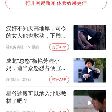
打开网易新闻 体验效果更佳
微信新功能：你可以“撤回”你的撤回
上半年国内居民出游人次34.63亿
浙江最强风雨时段已锁定
汉奸不知天高地厚，司令
万岁山接盘烂尾恒大文旅城
的女人他也敢动，下秒就
老人被城管撞倒后离世亲属质疑记录仪
没命 (1)
讲真剪辑社
151跟贴
打开APP
习近平心系体育强国建设
成龙“忽悠”梅艳芳演小
妈，遭当众怒怼占便宜：
醉拳对战夺命连环腿
诗情话影
5跟贴
打开APP
星爷这段可以纳入北影教
材了吧？