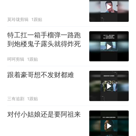
莫玲珑剪辑
1跟贴
特工扛一箱手榴弹一路跑
到炮楼鬼子露头就得炸死
呵呵剪辑
1跟贴
跟着豪哥想不发财都难
三有追剧
1跟贴
对付小姑娘还是要阿祖来