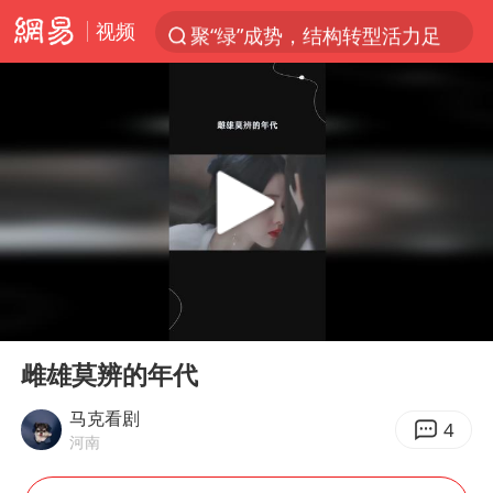
视频
聚“绿”成势，结构转型活力足
台风白海豚可能在浙闽沿海登陆
女子利用漏洞0元薅走3000多件家电
台风白海豚影响中国已成定局
80后女柜员逆袭成4200亿银行副行长
金饰克价大幅跳涨
狄龙7300万提前续约值不值
00:00
00:27
多地要求领导干部带头休假
Play
Ent
full
24小时不关空调 电费会更低吗
雌雄莫辨的年代
龚宝冬烈士安葬仪式举行
马克看剧
4
河南
浙江舟山21条水上客运航线停航