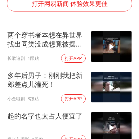
中央气象台发布台风黄色预警
打开网易新闻 体验效果更佳
“梅姨”准确年龄仍未知
新华社权威快报|我国编制完成新版全月地质图
两个穿书者本想在异世界
今年4位周星驰电影配角去世
找出同类没成想竟被摆了
号召领导带头休假 是大家不想休吗
一道
长歌追剧
1跟贴
打开APP
中国五箭齐发反制美国
中国经济展现强大韧性和活力
多年后男子：刚刚我把新
郎差点儿灌死！
小金聊剧
3跟贴
打开APP
起的名字也太占人便宜了