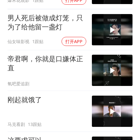
爆米花观影
1跟贴
打开APP
男人死后被做成灯笼，只
为了给他留一盏灯
仙女味影视
1跟贴
打开APP
帝君啊，你就是口嫌体正
直
氧吧爱追剧
刚起就饿了
马克看剧
13跟贴