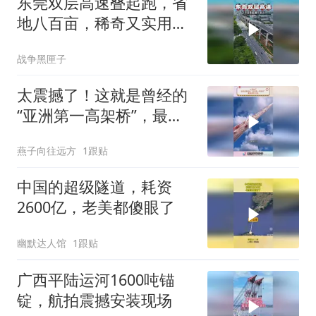
东莞双层高速叠起跑，省
地八百亩，稀奇又实用，
真的震撼
战争黑匣子
太震撼了！这就是曾经的
“亚洲第一高架桥”，最高
离地126米
燕子向往远方
1跟贴
中国的超级隧道，耗资
2600亿，老美都傻眼了
幽默达人馆
1跟贴
广西平陆运河1600吨锚
锭，航拍震撼安装现场