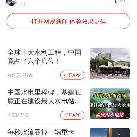
牛津大学一纸声明甩不了锅
1
四川
包文婧：二胎很难一碗水端平
打开网易新闻 体验效果更佳
香港宏福苑火灾或由烟头引起
女主硬加吻戏短剧已下架
浙江台州《告全体市民书》
全球十大水利工程，中国
《给阿嬷的情书》售后来了
竟占了六个席位！
人民的健康、体质、幸福一脉相承
赫逗足球解说
打开APP
中国水电里程碑，基建狂
魔正在建设最大水电站，
孟底沟水电站
內脏忧郁症
打开APP
每秒水流吞掉一辆重卡，