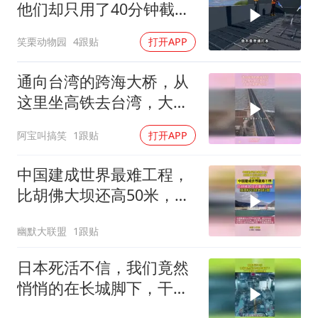
他们却只用了40分钟截断
长江
笑栗动物园
4跟贴
打开APP
通向台湾的跨海大桥，从
这里坐高铁去台湾，大概
只需要半小时
阿宝叫搞笑
1跟贴
打开APP
中国建成世界最难工程，
比胡佛大坝还高50米，外
媒曾讽：自不量力
幽默大联盟
1跟贴
日本死活不信，我们竟然
悄悄的在长城脚下，干了
件惊天动地的事