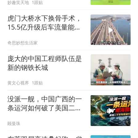
妙趣笑天地
1跟贴
虎门大桥水下换骨手术，
15.5亿升级后车流量能多
扛三成
奇思妙想生活家
庞大的中国工程师队伍是
新的钢铁长城
黄文心视界
1跟贴
没派一舰，中国广西的一
条运河如何破了美国二十
年南海围堵？
顾曼珠