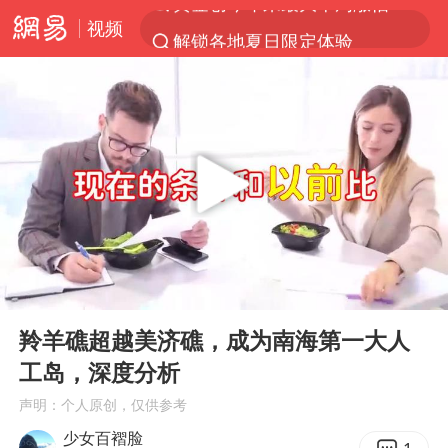
视频
解锁各地夏日限定体验
台风白海豚闭眼意味着什么
峰哥实名举报汪海林偷税漏税
浙江温州发布台风橙色预警信号
男童模仿奥特曼从高处跳下致骨折
富婆带资进组给自己硬加60多场吻戏
金饰克价一夜涨回1300元
00:00
06:06
名创优品一次性内裤 颜面尽失
Play
Ent
full
白海豚将正面袭击贯穿浙江
羚羊礁超越美济礁，成为南海第一大人
工岛，深度分析
视频丨中国东方电气集团原党组副书记、董事宋致远被查
声明：个人原创，仅供参考
梁家辉：到内地拍戏不是北上是回归
少女百褶脸