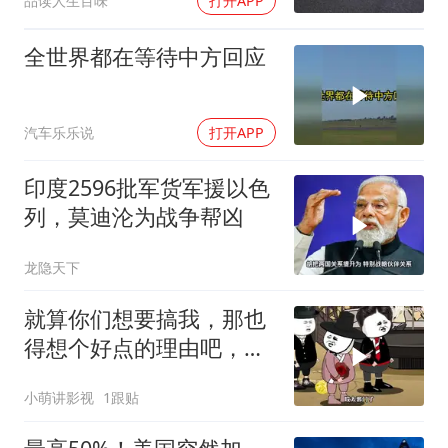
品读人生百味
打开APP
全世界都在等待中方回应
汽车乐乐说
打开APP
印度2596批军货军援以色
列，莫迪沦为战争帮凶
龙隐天下
就算你们想要搞我，那也
得想个好点的理由吧，这
这...他不成立啊
小萌讲影视
1跟贴