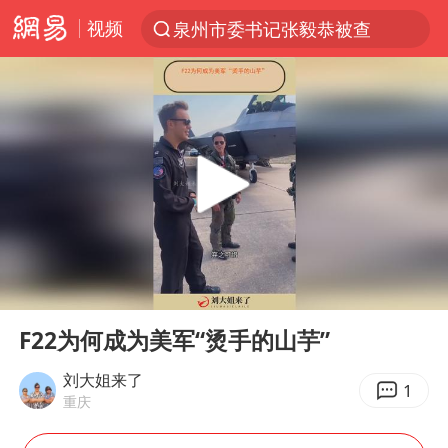
视频
泉州市委书记张毅恭被查
“电影+”如何激发千亿级消费新活力？
全球首个长时储能一体化产业园量产
台风白海豚已进入24小时警戒线
中巨芯：上半年归母净利润1405.77万元
中国女篮70-67险胜尼日利亚女篮
四川宜宾市高县4.9级地震致1人死亡
00:00
01:02
台风白海豚或吞并鲸鱼 登陆地点更新
Play
Ent
full
U17国足三连胜晋级明日之星半决赛
F22为何成为美军“烫手的山芋”
胜宏科技：股票交易异常波动
刘大姐来了
1
重庆
美股存储板块集体大跌