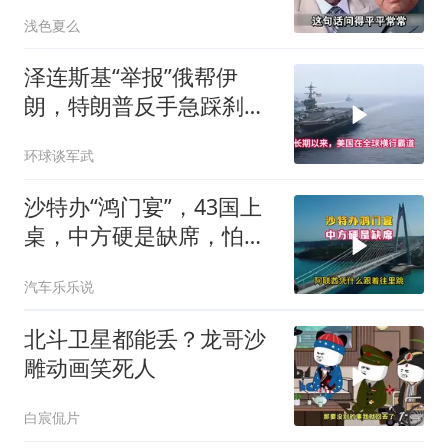
鲁晓夫听完直冒汗
浅色夏么
泽连斯基“举报”俄帮伊
朗，特朗普反手急踩刹
车，美国霸权底气尽失
环球谈军武
沙特办“鸿门宴”，43国上
桌，中方硬是缺席，怕得
罪伊朗？格局小了
汽车乐乐说
北斗卫星都能丢？龙哥沙
雕动画笑死人
白宸侃片