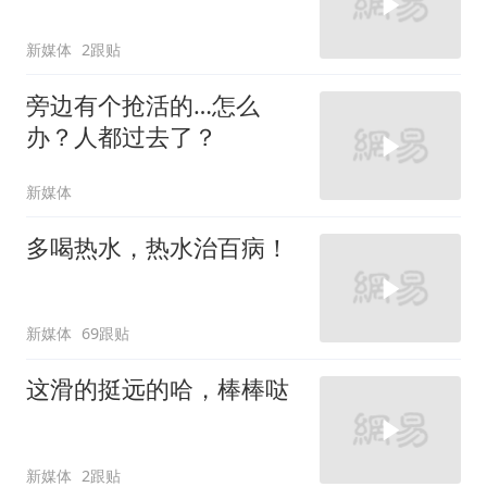
新媒体
2跟贴
旁边有个抢活的…怎么
办？人都过去了？
新媒体
多喝热水，热水治百病！
新媒体
69跟贴
这滑的挺远的哈，棒棒哒
新媒体
2跟贴