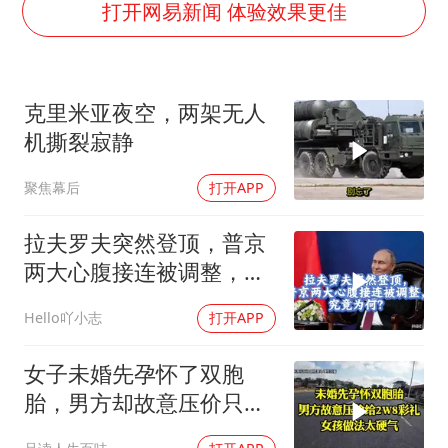
秋天的第一杯奶茶到底有多火
打开网易新闻 体验效果更佳
国防部：坚决反制任何闹海挑衅图谋
国乒男单横滨冠军赛全军覆没
克里米亚夜空，两架无人
“今天得有40℃了吧 为啥还不预警”
机撕裂寂静
日本试射“战斧”导弹，国防部回应
聚焦幕后
打开APP
胡彦斌韩磊 谁帮谁
胡彦斌获《歌手2026》歌王
拉夫罗夫突然登顶，普京
夯实基础开新局
两大心腹接连被调整，究
竟为何？
Hello吖小志
打开APP
女子未婚先孕怀了双胞
胎，男方却故意压价只给
2万8彩礼