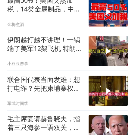
最高50%！美国突然加
税，14类金属制品，中国
机电首当其冲
金梅煮酒
伊朗越打越不讲理！一锅
端了美军12架飞机 特朗普
只剩一个问题
小豆豆赛事
联合国代表当面发难：想
打电诈？先把柬埔寨权贵
的底裤扒了！
军武时间线
毛主席宴请赫鲁晓夫，指
着三只海参一语双关，赫