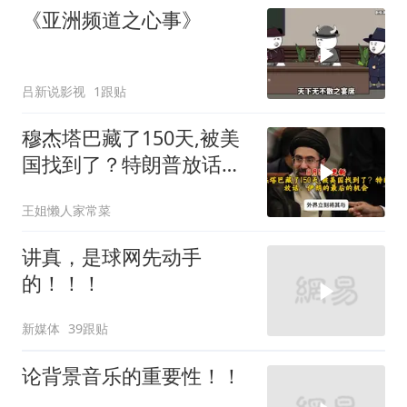
《亚洲频道之心事》
吕新说影视
1跟贴
穆杰塔巴藏了150天,被美
国找到了？特朗普放话：
伊朗的最后的机会
王姐懒人家常菜
讲真，是球网先动手
的！！！
新媒体
39跟贴
论背景音乐的重要性！！