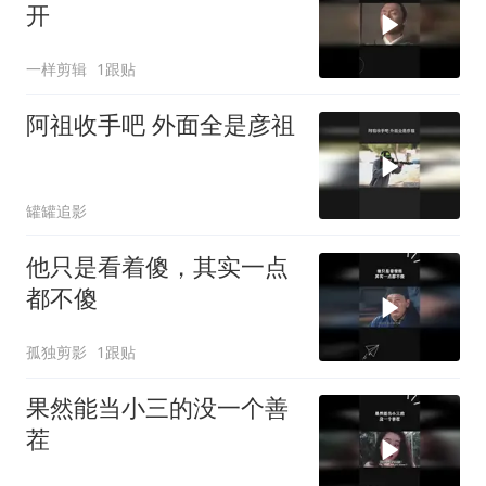
开
一样剪辑
1跟贴
阿祖收手吧 外面全是彦祖
罐罐追影
他只是看着傻，其实一点
都不傻
孤独剪影
1跟贴
果然能当小三的没一个善
茬