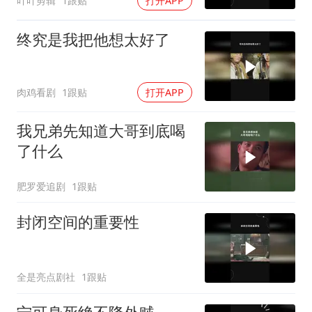
吖吖剪辑
1跟贴
打开APP
终究是我把他想太好了
肉鸡看剧
1跟贴
打开APP
我兄弟先知道大哥到底喝
了什么
肥罗爱追剧
1跟贴
封闭空间的重要性
全是亮点剧社
1跟贴