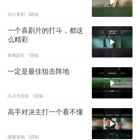
伙计看剧
3跟贴
一个喜剧片的打斗，都这
么精彩
青枫剧社
1跟贴
一定是最佳狙击阵地
白月光剪影
1跟贴
高手对决主打一个看不懂
嗷嗷剪辑
1跟贴