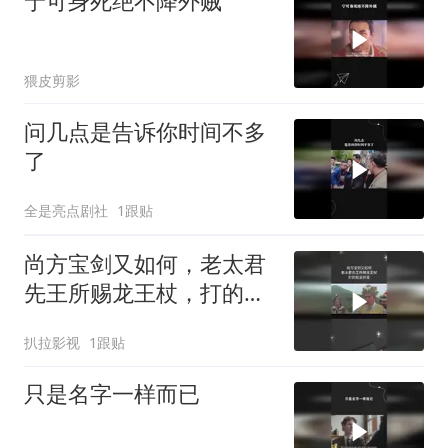
宁可身死绝不降外贼
猥皮剪影
问几点是告诉你时间不多
了
全是亮点剧社
1跟贴
尚方宝剑又如何，老太君
先王所赐龙王杖，打的就
是奸臣
扒拉影视
1跟贴
只是名字一样而已