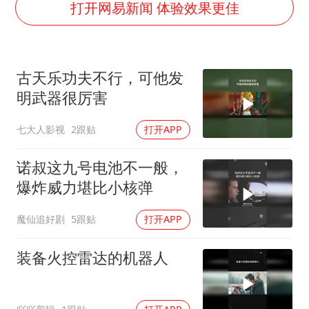
年内最贵新股今日申购
打开网易新闻 体验效果更佳
向鹏0-3不敌张本智和
命案逃犯躲进深山21年活得像野人
古天乐功夫不行，可他发
广岛核爆81周年央视播《奥本海默》
明武器很厉害
河南某医院2.33亿工程串标案细节披露
七大人影视
2跟贴
打开APP
今日立秋你咬秋了吗
东方之约 相约未来
诺叔这九号电池不一般，
爆炸威力堪比小核弹
魔仙追好剧
5跟贴
打开APP
装备火控雷达的机器人