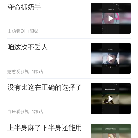
夺命抓奶手
山鸡看剧
1跟贴
咱这次不丢人
憨憨爱影视
1跟贴
没有比这在正确的选择了
白班看影视
1跟贴
上半身麻了下半身还能用