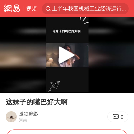
视频
上半年我国机械工业经济运行稳中有进
A股三大股指收涨
台风“白海豚”体型变大！环流面积接近13个浙江那么大
“立秋的第一杯奶茶”又爆单了
河南撤回“领导带薪错峰休假”通知
直击泰国校园6死枪击案现场
四川宜宾市高县发生4.9级地震
00:00
00:53
国防部：坚决反制任何闹海挑衅图谋
Play
Ent
full
台湾海峡南口北上船舶实施交通管制
这妹子的嘴巴好大啊
方程豹钛9新车申报
孤独剪影
0
河南
江苏发布台风蓝色预警