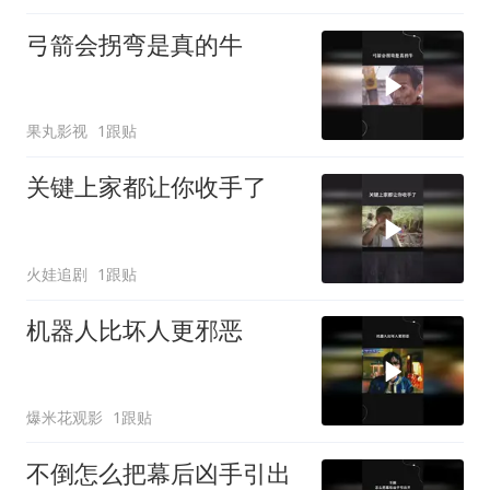
弓箭会拐弯是真的牛
果丸影视
1跟贴
关键上家都让你收手了
火娃追剧
1跟贴
机器人比坏人更邪恶
爆米花观影
1跟贴
不倒怎么把幕后凶手引出