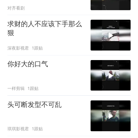
对齐看剧
求财的人不应该下手那么
狠
深夜影视君
1跟贴
你好大的口气
一样剪辑
1跟贴
头可断发型不可乱
琪琪影视君
1跟贴