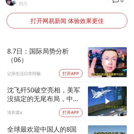
灌溉水坝被隔成鱼塘 村民投诉20余年
0
四川
以军士兵把枪口对准中国记者
打开网易新闻 体验效果更佳
顾客将调料瓶扔火锅里泄愤
韩军前线部队连曝丑闻
上海有出现龙卷潜势
8.7日：国际局势分析
奋力开创中国式现代化建设新局面
（06）
记录生活日常阿蜴
打开APP
沈飞歼50破空亮相，美军
没搞定的无尾布局，中国
已经飞了一年半
清衣渡a
打开APP
全球最欢迎中国人的8国