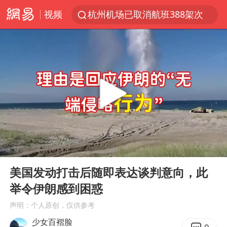
视频
杭州机场已取消航班388架次
浙江省委书记：该停下的坚决停下来
白海豚将给京津冀带来大暴雨
中国籍豪华游艇富商之子在泰国被杀
上海中心千吨“镇楼神器”摆动明显
国足U17与阿森纳决赛取消 并列冠军
上门女婿出轨女邻居多年被判重婚罪
00:00
05:50
《龙餐馆》 冲奖
Play
Ent
full
笔试第一被劝弃考涉事副校长被撤职
美国发动打击后随即表达谈判意向，此
举令伊朗感到困惑
构建更高水平的全民健身公共服务体系
声明：个人原创，仅供参考
王艺迪2-4不敌张本美和止步4强
少女百褶脸