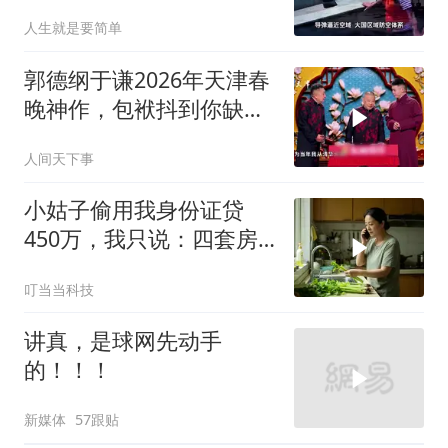
人生就是要简单
郭德纲于谦2026年天津春
晚神作，包袱抖到你缺氧
笑到肚子疼！
人间天下事
小姑子偷用我身份证贷
450万，我只说：四套房
三辆车全款
叮当当科技
讲真，是球网先动手
的！！！
新媒体
57跟贴