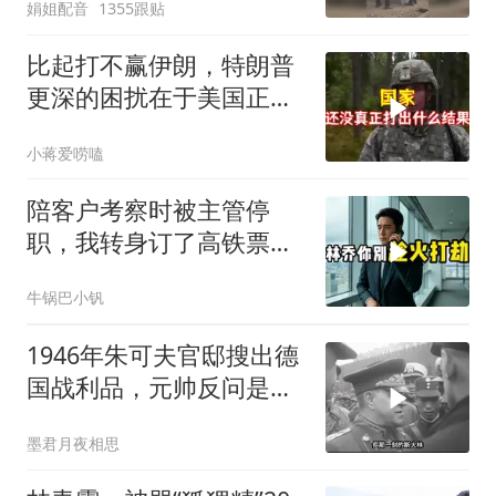
娟姐配音
1355跟贴
比起打不赢伊朗，特朗普
更深的困扰在于美国正重
蹈前苏联模式
小蒋爱唠嗑
陪客户考察时被主管停
职，我转身订了高铁票。
2小时后总监急疯了：12
牛锅巴小钒
亿合同没你根本签不了
1946年朱可夫官邸搜出德
国战利品，元帅反问是否
需辞职
墨君月夜相思