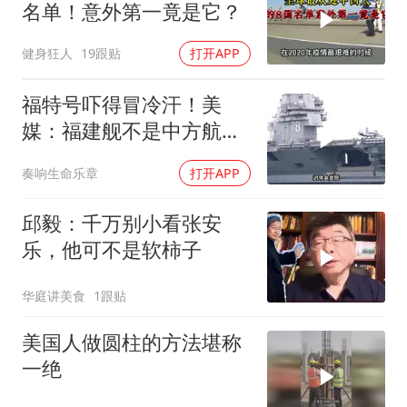
名单！意外第一竟是它？
健身狂人
19跟贴
打开APP
福特号吓得冒冷汗！美
媒：福建舰不是中方航母
终点，而是新起点！
奏响生命乐章
打开APP
邱毅：千万别小看张安
乐，他可不是软柿子
华庭讲美食
1跟贴
美国人做圆柱的方法堪称
一绝