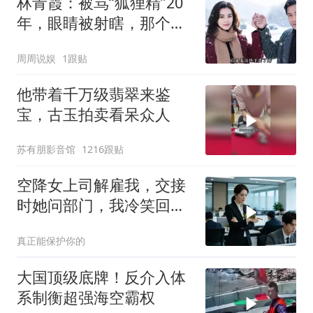
林青霞：被骂“狐狸精”20
年，眼睛被射瞎，那个男
人只问了一句“谁来出机票
周周说娱
1跟贴
钱？”
他带着千万级翡翠来鉴
宝，古玉拍卖看呆众人
苏有朋影音馆
1216跟贴
空降女上司解雇我，交接
时她问部门，我冷笑回
答：明天
真正能保护你的
大国顶级底牌！反介入体
系制衡超强海空霸权