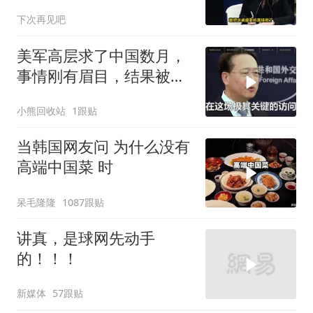
下次再见吧
美军高层求了中国数月，
事情刚有眉目，结果被特
朗普一个动作搅黄
小熊回收站
1跟贴
当韩国网友问 为什么没有
高端中国菜 时
呆毛隆隆
1087跟贴
讲真，是球网先动手
的！！！
新媒体
57跟贴