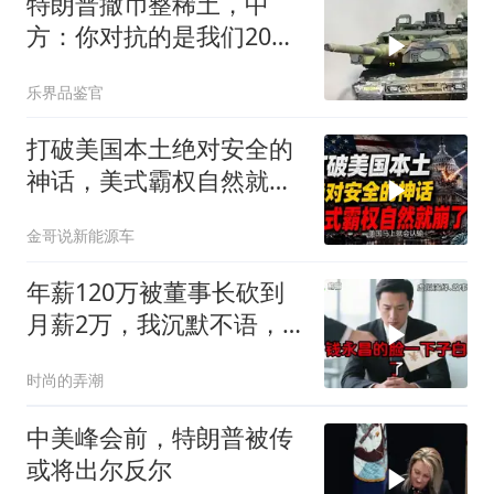
特朗普撒币整稀土，中
方：你对抗的是我们20年
的读书声
乐界品鉴官
打破美国本土绝对安全的
神话，美式霸权自然就崩
了
金哥说新能源车
年薪120万被董事长砍到
月薪2万，我沉默不语，
当天竞品出12倍薪资挖走
时尚的弄潮
我
中美峰会前，特朗普被传
或将出尔反尔