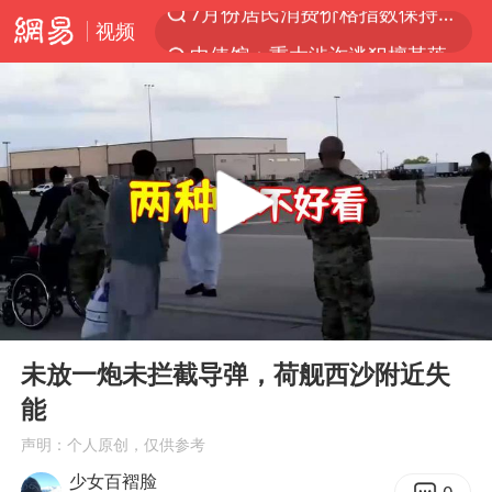
视频
中使馆：重大涉诈逃犯檀某落网
台湾不是国家不存在“国格”
独闯南太行失联14天的女子已找到
哥伦比亚发生7.5级地震
哥伦比亚强震已致超20人死亡
公安部通报：抓获犯罪嫌疑人8200余名
易烊千玺金鸡百花双料影帝
00:00
05:50
“老戏骨”秦焰去世
Play
Ent
full
伊朗最高领袖将任命数名高级指挥官
未放一炮未拦截导弹，荷舰西沙附近失
能
警惕！我国境内发现多起“Sorry”勒索病毒攻击事件
声明：个人原创，仅供参考
广岛长崎的昨天未必不会是日本的明天
少女百褶脸