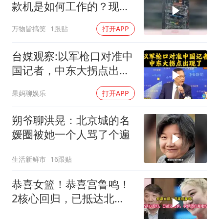
款机是如何工作的？现场
一幕太震撼了
万物皆搞笑
1跟贴
打开APP
台媒观察:以军枪口对准中
国记者，中东大拐点出现
了
果妈聊娱乐
打开APP
朔爷聊洪晃：北京城的名
媛圈被她一个人骂了个遍
生活新鲜市
16跟贴
恭喜女篮！恭喜宫鲁鸣！
2核心回归，已抵达北
京，李梦回归有