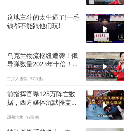
这地主斗的太牛逼了!一毛
钱都不能跟他们玩!
乌克兰物流枢纽遭袭！俄
导弹数量2023年十倍！为
何越打越强？
主持人雪莹
37跟贴
前指挥官曝125万阵亡数
据，西方媒体沉默掩盖真
相
甜菊汽水
19跟贴