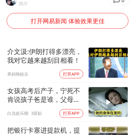
我国民营企业创新动能持续增强
0
四川
高铁双人座被免票儿童挤成3人座
打开网易新闻 体验效果更佳
上海将苏州河水强排至黄浦江
苏有朋亮相百花奖
男子攒206小时加班调休被拒获赔1.6万
介文汲:伊朗打得多漂亮，
真理之光，何以能照亮复兴之路？
我对它越来越刮目相看！
果妈聊娱乐
打开APP
女孩高考后产子，宁死不
肯说孩子爸是谁，父母查
清真相后崩溃大哭
白浅娱乐聊
3跟贴
打开APP
把银行卡塞进提款机，提