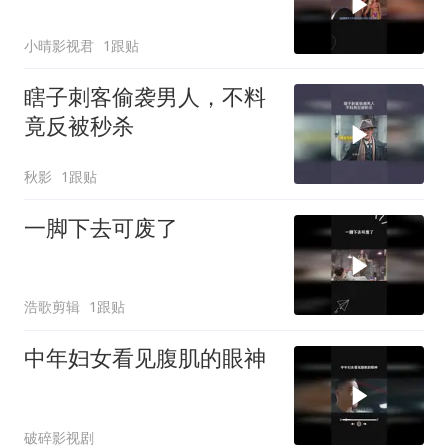
小晴影视君
1跟贴
瞎子刺客偷袭男人，不料
竟反被秒杀
秋影
1跟贴
一脚下去可废了
浩歌剪辑
1跟贴
中年妇女看见腹肌的眼神
破碎影视剧