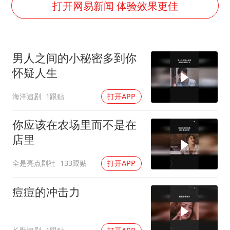
夏日经济乘“热”而上 消费市场向“新”而行
打开网易新闻 体验效果更佳
白海豚将正面袭击贯穿浙江
酒店回应车内过夜被收150元
男人之间的小秘密多到你
黄金牛市回来了吗
怀疑人生
酒店花洒现排泄物住客索赔遭拒
海洋追剧
1跟贴
打开APP
杭州全市有序停课
乐享全民健身 共筑健康中国
你应该在农场里而不是在
店里
全是亮点剧社
133跟贴
打开APP
痘痘的冲击力