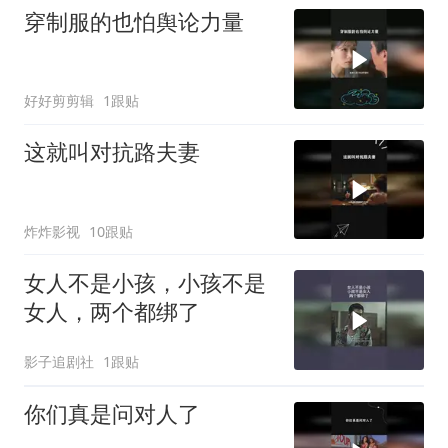
穿制服的也怕舆论力量
好好剪剪辑
1跟贴
这就叫对抗路夫妻
炸炸影视
10跟贴
女人不是小孩，小孩不是
女人，两个都绑了
影子追剧社
1跟贴
你们真是问对人了