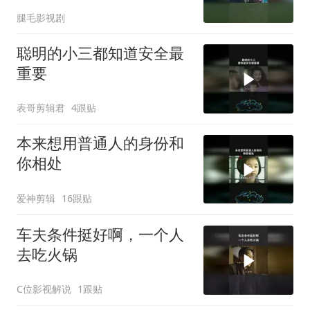
腿毛影视剧
聪明的小三都知道安全最
重要
表哥剪辑君
4跟贴
本来想用普通人的身份和
你相处
爱神剪辑
16跟贴
车夫条件挺好啊，一个人
去吃火锅
C位影视解说
1跟贴