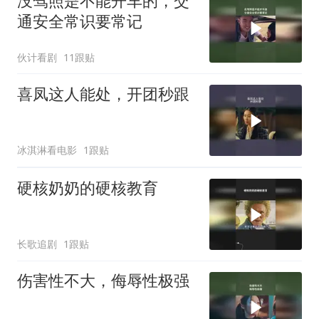
没驾照是不能开车的，交
通安全常识要常记
伙计看剧
11跟贴
喜凤这人能处，开团秒跟
冰淇淋看电影
1跟贴
硬核奶奶的硬核教育
长歌追剧
1跟贴
伤害性不大，侮辱性极强