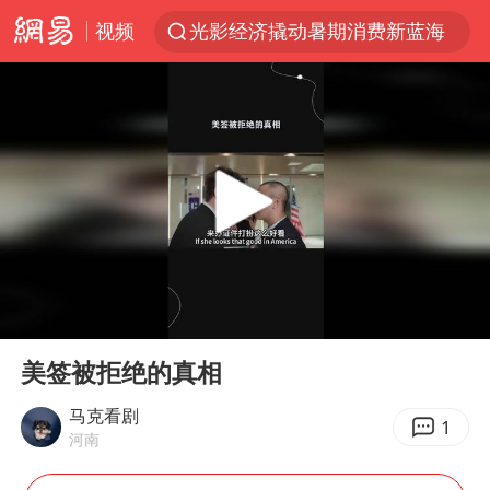
视频
光影经济撬动暑期消费新蓝海
马克·艾伦退出斯诺克中国公开赛
新疆优化调整景区内自驾服务费
央视新主播李秋莹孙亚鹏亮相
商场现钱学森巨幅海报 负责人回应
情侣平潭拍日出坠崖1死1伤
36岁男演员成景区NPC后人气爆棚
00:00
01:16
全民健身事业高质量发展
Play
Ent
full
台当局重金为“台独”织“皇帝新衣”
美签被拒绝的真相
几元成本的AI广告导致千万市值蒸发
马克看剧
1
河南
老挝国会主席赛宋蓬逝世