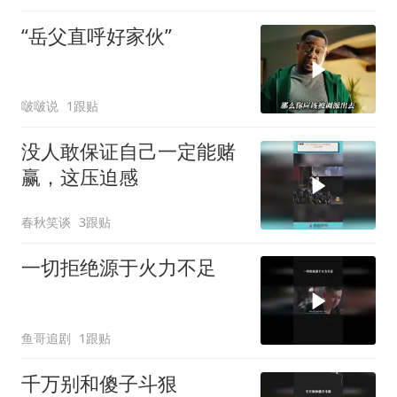
“岳父直呼好家伙”
啵啵说
1跟贴
没人敢保证自己一定能赌
赢，这压迫感
春秋笑谈
3跟贴
一切拒绝源于火力不足
鱼哥追剧
1跟贴
千万别和傻子斗狠