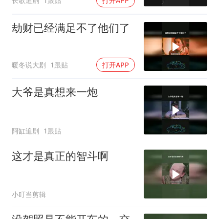
长歌追剧
1跟贴
打开APP
劫财已经满足不了他们了
暖冬说大剧
1跟贴
打开APP
大爷是真想来一炮
阿缸追剧
1跟贴
这才是真正的智斗啊
小叮当剪辑