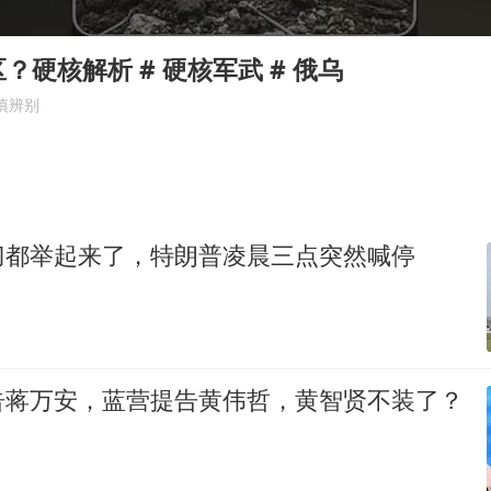
宇树科技中一签需缴款7.54万元
国防部：坚决反制任何闹海挑衅图谋
硬核解析️ # 硬核军武 # 俄乌
江苏发布台风蓝色预警
慎辨别
两名乘客在飞机上因调节座椅起冲突
台湾海峡南口北上船舶实施交通管制
夯实基础开新局
刀都举起来了，特朗普凌晨三点突然喊停
告蒋万安，蓝营提告黄伟哲，黄智贤不装了？