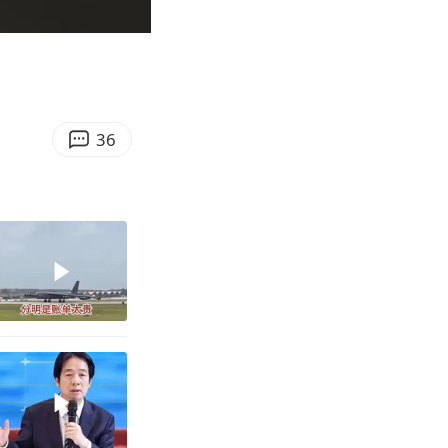
07:36
Enter
fullscreen
36