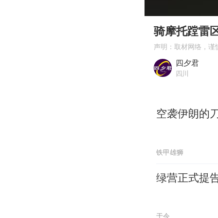
00:00
Play
骑摩托蹚雷区？
声明：取材网络，谨
四夕君
四川
空袭伊朗的
铁甲雄狮
绿营正式提
于令