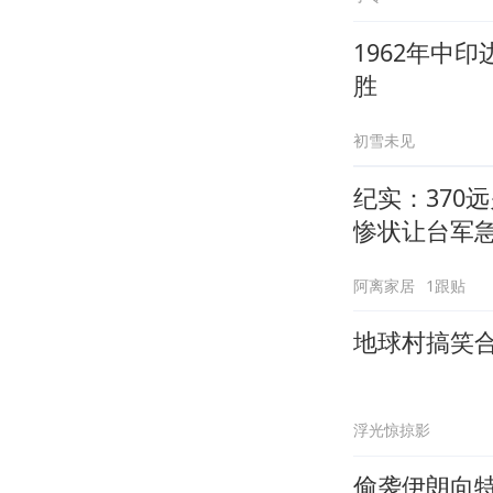
1962年中
胜
初雪未见
纪实：370
惨状让台军
阿离家居
1跟贴
地球村搞笑
浮光惊掠影
偷袭伊朗向