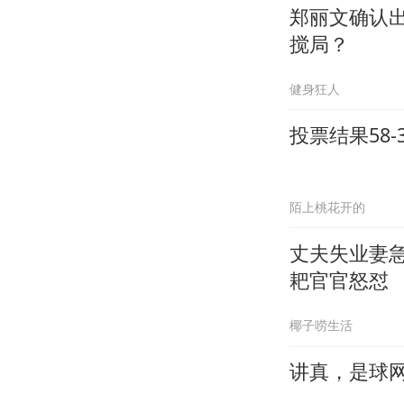
郑丽文确认
搅局？
健身狂人
投票结果58
陌上桃花开的
丈夫失业妻
耙官官怒怼
椰子唠生活
讲真，是球