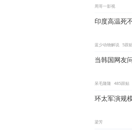
周哥一影视
印度高温死
蓝少动物解说
5跟
当韩国网友问
呆毛隆隆
485跟贴
环太军演规
梁芳