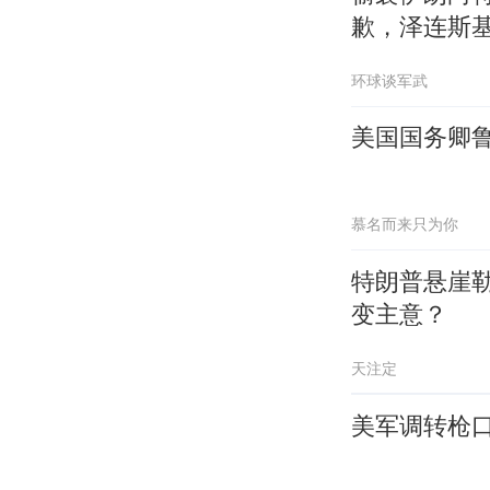
歉，泽连斯
环球谈军武
美国国务卿
慕名而来只为你
特朗普悬崖
变主意？
天注定
美军调转枪