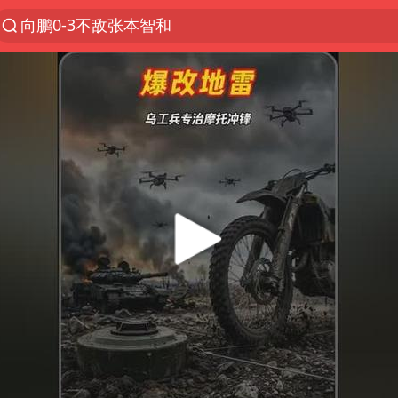
向鹏0-3不敌张本智和
我国货物贸易进出口超30万亿元
曝韩国足协为外籍裁判员安排色情招待
台风白海豚加强
佛山通报笔试前13被淘汰后5名进体检
“新疆阿勒泰八月能滑雪”不实
广东雷州通报特教老师招聘违规事件
陈幸同晋级WTT横滨冠军赛8强
泰国枪击案凶手先杀祖父母后行凶
“立秋的第一杯奶茶”又爆单了
超颖电子拟投资20.86亿建设新项目