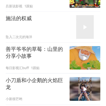
吕新说影视
1跟贴
施法的权威
坠入二次元的海洋
善平爷爷的草莓：山里的
分享小故事
每日影视汇buff
1跟贴
小刀盾和小企鹅的火焰巨
龙
小新很芒哟