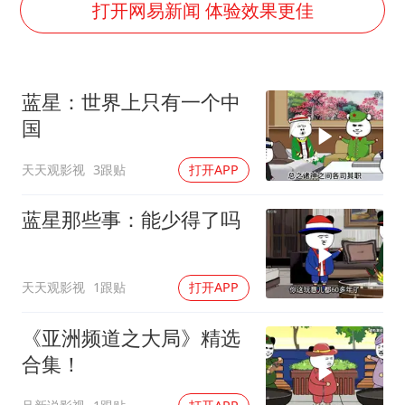
女子开一天一夜空调后二氧化碳中毒
打开网易新闻 体验效果更佳
台风白海豚最新路径研判来了
船舶避风项目停工 多地全力防台风
蓝星：世界上只有一个中
我国编制完成新版全月地质图
国
男子结婚8年发现3个女儿均非亲生
天天观影视
3跟贴
打开APP
消费新图景｜多举措提升消费体验 释放夏日经济活力
奋进开新局 实干挑大梁
蓝星那些事：能少得了吗
天天观影视
1跟贴
打开APP
《亚洲频道之大局》精选
合集！