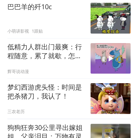
巴巴羊的歼10c
小萌讲影视
1跟贴
低精力人群出门最爽：行
程随意，累了就歇，怎么
省力怎么来
辉哥说动漫
梦幻西游虎头怪：时间是
把杀猪刀，我认了！
三农老历
狗狗狂奔30公里寻出嫁姐
姐，父亲泪目：万物有灵