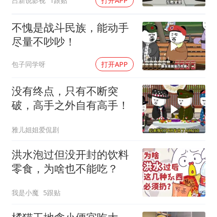
吕新说影视
1跟贴
打开APP
不愧是战斗民族，能动手
尽量不吵吵！
包子同学呀
打开APP
没有终点，只有不断突
破，高手之外自有高手！
雅儿姐姐爱侃剧
洪水泡过但没开封的饮料
零食，为啥也不能吃？
我是小魔
5跟贴