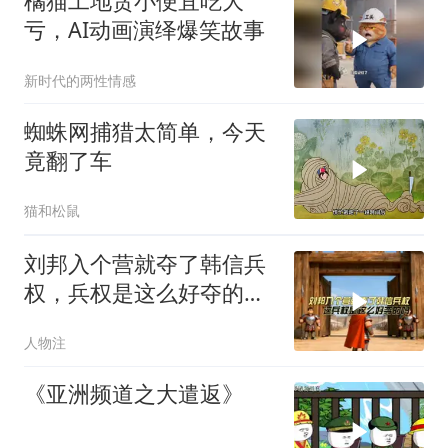
橘猫工地贪小便宜吃大
亏，AI动画演绎爆笑故事
新时代的两性情感
蜘蛛网捕猎太简单，今天
竟翻了车
猫和松鼠
刘邦入个营就夺了韩信兵
权，兵权是这么好夺的
吗，看看刘邦的办法
人物注
《亚洲频道之大遣返》