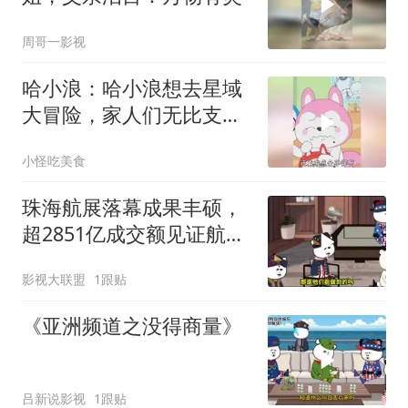
周哥一影视
哈小浪：哈小浪想去星域
大冒险，家人们无比支
持，还给准备了行囊！
小怪吃美食
珠海航展落幕成果丰硕，
超2851亿成交额见证航空
航天盛事影响力
影视大联盟
1跟贴
《亚洲频道之没得商量》
吕新说影视
1跟贴