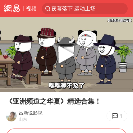
视频
夜幕落下 运动上场
1岁宝宝碰坏纸巾盒 宝妈被索赔924元
台风白海豚环流面积近似13个浙江
Meta被判支付5.67亿美元
台风白海豚逼近 暴雨大暴雨来袭
OpenAI为免费用户升级GPT-5.6 Luna
47岁妈妈突然产女 26岁女儿：很震惊
00:00
06:49
中国稀土盘中涨停
Play
Ent
full
日本广岛民众举行游行反对政府行径
《亚洲频道之华夏》精选合集！
21楼高空抛物嫌疑人被拘留
吕新说影视
1
山东
实探山东最热的“中国蔬菜之乡”