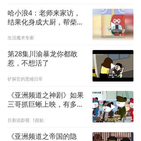
哈小浪4：老师来家访，
结果化身成大厨，帮柴圆
圆家做饭
生活魔术专家
第28集川渝暴龙你都敢
惹，不想活了
铲屎官的受难日常
《亚洲频道之神剧》如果
三哥抓巨蜥上映，有多少
人去看呢？
吕新说影视
1跟贴
《亚洲频道之帝国的隐