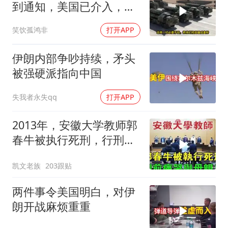
到通知，美国已介入，日
本涉台表述也变了
笑饮孤鸿非
打开APP
伊朗内部争吵持续，矛头
被强硬派指向中国
失我者永失qq
打开APP
2013年，安徽大学教师郭
春牛被执行死刑，行刑前
痛哭与母亲告
凯文老族
203跟贴
两件事令美国明白，对伊
朗开战麻烦重重