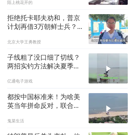
陌上桃花开的
拒绝托卡耶夫劝和，普京
计划再借3万朝鲜士兵？
泽连斯基处境不妙
北京大学王勇教授
子线粗了没口细了切线？
两招实钓方法解决夏季难
题
亿通电子游戏
都按中国标准来！为啥美
英当年拼命反对，联合国
反而全盘接受？
鬼菜生活