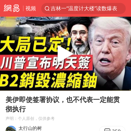
视频
吉林一“温度计大楼”读数爆表
贵州轮胎子公司获美国退税8136万
台风白海豚影响中国已成定局
我国编制完成新版全月地质图
中国五箭齐发反制美国
女子利用漏洞0元薅走3000多件家电
村民谈“梅姨”：叫的其实是“媒姨”
00:00
01:43
泰国一女公务员妆容引争议 本人回应
Play
Ent
full
郑国霖回应去景区上班被保安拦下
美伊即使签署协议，也不代表一定能贯
彻执行
感觉全东北都在等7号
声明：个人原创，仅供参考
首次证实！“胶球”存在
太行山的树