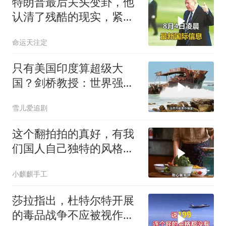
特朗普最后关头变卦，他
认清了残酷的现实，紧急
下令美军停止行动
命运天注定
只有美国印度算超级大
国？剑桥教授：世界强国
只有4个，没有印度
雪儿爱追剧
这个翻拍拍的真好，有我
们国人自己独特的风格魅
力
小麒麒手工
莎拉指出，杜特尔特开展
的毒品战争不应被视作反