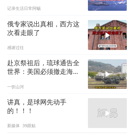
人类罪，国际刑事法院风
记录生活日常阿蜴
波扩大
俄专家说出真相，西方这
次看走眼了
感谢过往
赴京祭祖后，琉球通告全
世界：美国必须撤走海马
斯，日本陷入被动
一饮山河
讲真，是球网先动手
的！！！
新媒体
39跟贴