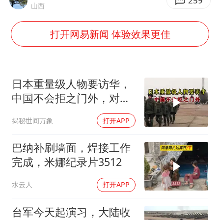
80后女柜员逆袭成4200亿银行副行长
259
山西
多地要求领导干部带头休假
打开网易新闻 体验效果更佳
奋进开新局 实干挑大梁
日本重量级人物要访华，
中国不会拒之门外，对日
本公事公办就够了
揭秘世间万象
打开APP
巴纳补刷墙面，焊接工作
完成，米娜纪录片3512
水云人
打开APP
台军今天起演习，大陆收