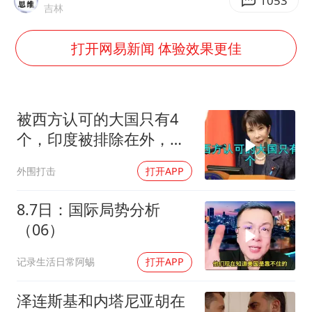
女子被狗舔脚确诊三级暴露 医生回应
1053
吉林
泰国校园枪击事件已致8死30余伤
打开网易新闻 体验效果更佳
光伏八巨头签署“不低于成本价”倡议
多所幼师院校开设养老专业
台州《告全体市民书》：非必要不外出
被西方认可的大国只有4
习近平心系体育强国建设
个，印度被排除在外，为
何只能算准大国？
外围打击
打开APP
8.7日：国际局势分析
（06）
记录生活日常阿蜴
打开APP
泽连斯基和内塔尼亚胡在