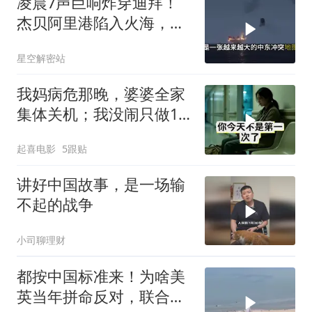
凌晨7声巨响炸穿迪拜！
杰贝阿里港陷入火海，美
军弹药库告急让中东盟友
星空解密站
彻底心寒
我妈病危那晚，婆婆全家
集体关机；我没闹只做1
事，6天后她打来电话：
起喜电影
5跟贴
你是不是疯了？
讲好中国故事，是一场输
不起的战争
小司聊理财
都按中国标准来！为啥美
英当年拼命反对，联合国