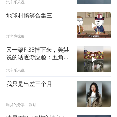
汽车乐乐说
地球村搞笑合集三
浮光惊掠影
又一架F-35掉下来，美媒
说的话逐渐应验：五角大
楼要亏大了
汽车乐乐说
我只是出差三个月
吃货的分享
1跟贴