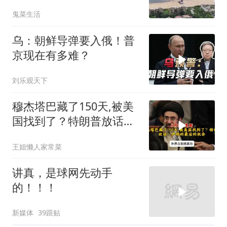
反而全盘接受？
鬼菜生活
乌：朝鲜导弹要入俄！普
京现在有多难？
刘乐观天下
穆杰塔巴藏了150天,被美
国找到了？特朗普放话：
伊朗的最后的机会
王姐懒人家常菜
讲真，是球网先动手
的！！！
新媒体
39跟贴