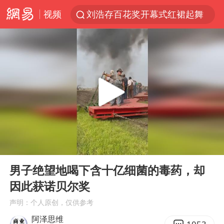
视频
刘浩存百花奖开幕式红裙起舞
台风白海豚闭眼浙江上海处于危险半圆
张本智和：零封向鹏不意外
云南一地村民过火把节意外灼伤16人
泰国初中生饮弹自尽前开了26枪
用AI造出新病毒意味着什么
今年第二强台风将带来多大影响
00:00
06:47
浙江最强风雨时段已锁定
Play
Ent
full
美股创4月份以来最大单周涨幅
男子绝望地喝下含十亿细菌的毒药，却
因此获诺贝尔奖
台风白海豚登陆点缩圈
声明：个人原创，仅供参考
上半年国内居民出游人次34.63亿
阿泽思维