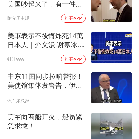
美国吵起来了，有一件事
让他俩都很愤怒
附允历史观
打开APP
美軍表示不後悔炸死14萬
日本人｜介文汲.谢寒冰.
张延廷｜辣晚报20260806
蛙哇WW
打开APP
中东11国同步拉响警报！
美使馆集体发警告，伊朗
导弹刚袭美军基地
汽车乐乐说
美军向商船开火，船员紧
急求救！