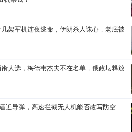
十几架军机连夜逃命，伊朗杀人诛心，老底被
领衔人选，梅德韦杰夫不在名单，俄政坛释放
？
速逼近导弹，高速拦截无人机能否改写防空