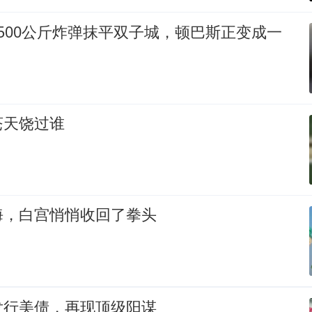
500公斤炸弹抹平双子城，顿巴斯正变成一
苍天饶过谁
海，白宫悄悄收回了拳头
发行美债，再现顶级阳谋