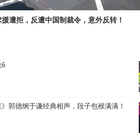
“今天得有40℃了吧 为啥还不预警”
“新疆阿勒泰八月能滑雪”不实
求援遭拒，反遭中国制裁令，意外反转！
U17国足点球大战淘汰河床晋级决赛
日本试射“战斧”导弹，国防部回应
胡彦斌获《歌手2026》歌王
名创优品回应女子吐槽内裤质量差
6
夯实基础开新局
朕》郭德纲于谦经典相声，段子包袱满满！