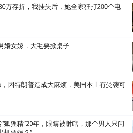
80万存折，我挂失后，她全家狂打200个电
，男婚女嫁，大毛要掀桌子
急，因特朗普造成大麻烦，美国本土有受袭可
“狐狸精”20年，眼睛被射瞎，那个男人只问
出机票钱？”