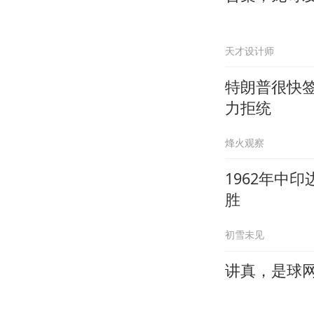
天才设计师
特朗普很快签
力拒统
烽火观察
1962年中
胜
初雪未见
讲真，是球