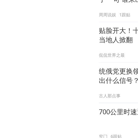
周周说娱
1跟贴
贴脸开大！
当地人掀翻
侃侃世界之最
统俄党更换
出什么信号
古人那点事
700公里时
窄门
6跟贴