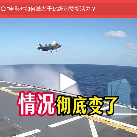
“电影+”如何激发千亿级消费新活力？
台风白海豚已进入24小时警戒线
沙特土耳其巴基斯坦签署共同防务协议
美股存储板块集体大跌
中医教你一招提升气血
上海：台风白海豚或将带来龙卷风
四川宜宾地震网友称睡觉被摇醒
百花奖开幕式
老中医：立秋后养心是关键
中国女篮70-67险胜尼日利亚女篮
国防部：坚决反制任何闹海挑衅图谋