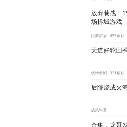
放弃巷战！1
场拆城游戏
阿离家居
653跟贴
天道好轮回
伙计看剧
321跟贴
后院烧成火
战武科普
合集，龙哥