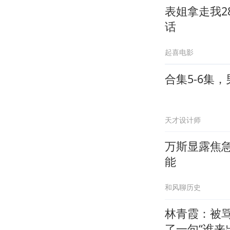
表姐拿走我2
话
起喜电影
合集5-6集
天才设计师
万斯显露焦
能
和风聊历史
林青霞：被骂
了一句“谁来