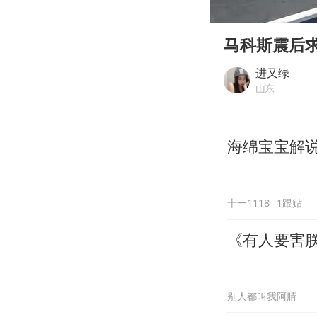
00:00
Play
马科斯震后
进又绿
山东
海绵宝宝解说
十一1118
1跟贴
《有人要害
别人都叫我阿腈