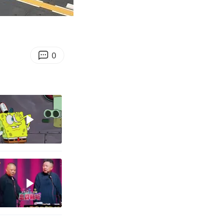
06:40
Enter
fullscreen
0