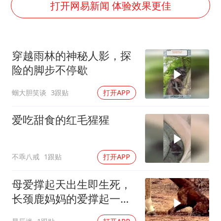
杭州全市有序停课
打开网易新闻 体验效果更佳
上四休三，但降薪1000元，你接受吗？
泰国初中生饮弹自尽前开了26枪
穿越雨林的神秘人影，探
36岁男演员成景区NPC后人气爆棚
险的脚步不停歇
梁家辉：到内地拍戏不是北上是回归
蝈大胆笑谈
3跟贴
打开APP
全民健身事业高质量发展
乐享全民健身 共筑健康中国
爱吃甜食的红毛猩猩
不乖八戒
1跟贴
打开APP
母爱撑起天出生即生死，
长颈鹿妈妈的爱撑起一片
天