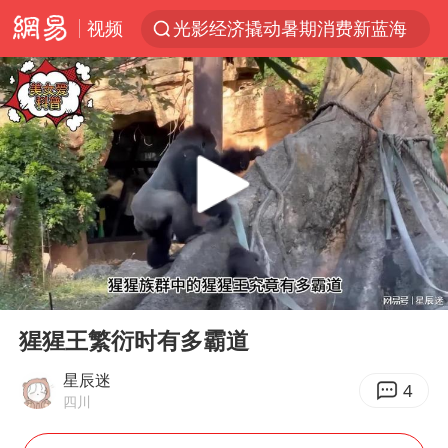
视频
光影经济撬动暑期消费新蓝海
陈思诚零点晒照为佟丽娅庆生
马克·艾伦退出斯诺克中国公开赛
郑丽文：台湾从来没有“独立”过
新疆优化调整景区内自驾服务费
情侣在平潭拍日出时坠崖致一死一伤
茅台部分直营店飞天茅台提价
00:00
01:01
白海豚将正面袭击贯穿浙江
Play
Ent
full
酒店回应车内过夜被收150元
猩猩王繁衍时有多霸道
黄金牛市回来了吗
星辰迷
4
四川
酒店花洒现排泄物住客索赔遭拒