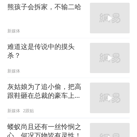
熊孩子会拆家，不输二哈
新媒体
难道这是传说中的摸头
杀？
新媒体
灰姑娘为了追小偷，把高
跟鞋砸在总裁的豪车上，
太霸气了
新媒体
2跟贴
蝼蚁尚且还有一丝怜悯之
心，何况万物皆有灵性！