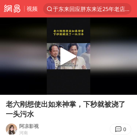
视频
于东来回应胖东来近25年老店年底关闭
上半年我国经营主体结构持续优化
俄称边境州遭乌大规模袭击已致13伤
《披荆斩棘2026》阵容官宣
杭州机场已取消航班388架次
浙江省委书记：该停下的坚决停下来
中国籍豪华游艇富商之子在泰国被杀
00:00
00:40
白海豚北上或致京津冀暴雨
Play
Ent
full
美将每月供乌爱国者拦截导弹
老六刚想使出如来神掌，下秒就被浇了
一头污水
国足U17与阿森纳决赛取消 并列冠军
新疆一婚礼线上邀请引热议
阿凉影视
0
河南