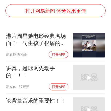
《龙餐馆》 冲奖
世界第1特鲁姆普斯诺克中国赛一轮游
打开网易新闻 体验效果更佳
上门女婿出轨女邻居多年被判重婚罪
构建更高水平的全民健身公共服务体系
港片周星驰电影经典名场
云南一男子胃中取出180颗铁钉
面！一句生孩子很痛的，
景区回应“麦积山石窟看完需2000元”
瞬间破防！
爱看剧的阿峰
打开APP
曹颖儿子首次演长剧
奋力开创中国式现代化建设新局面
讲真，是球网先动手
的！！！
新媒体
57跟贴
打开APP
论背景音乐的重要性！！