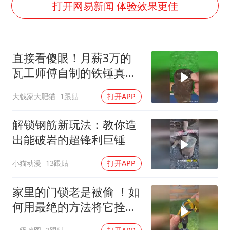
灌溉水坝被隔成鱼塘 村民投诉20余年
打开网易新闻 体验效果更佳
以军士兵把枪口对准中国记者
顾客将调料瓶扔火锅里泄愤
直接看傻眼！月薪3万的
韩军前线部队连曝丑闻
瓦工师傅自制的铁锤真的
上海有出现龙卷潜势
是与众不同啊！
大钱家大肥猫
1跟贴
打开APP
奋力开创中国式现代化建设新局面
解锁钢筋新玩法：教你造
出能破岩的超锋利巨锤
小猫动漫
13跟贴
打开APP
家里的门锁老是被偷 ！如
何用最绝的方法将它拴起
来？