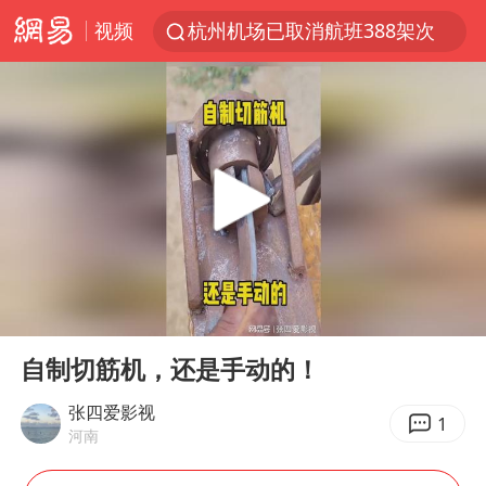
视频
杭州机场已取消航班388架次
浙江省委书记：该停下的坚决停下来
白海豚将给京津冀带来大暴雨
中国籍豪华游艇富商之子在泰国被杀
上海中心千吨“镇楼神器”摆动明显
国足U17与阿森纳决赛取消 并列冠军
上门女婿出轨女邻居多年被判重婚罪
00:00
00:21
《龙餐馆》 冲奖
Play
Ent
full
笔试第一被劝弃考涉事副校长被撤职
自制切筋机，还是手动的！
构建更高水平的全民健身公共服务体系
张四爱影视
1
河南
王艺迪2-4不敌张本美和止步4强