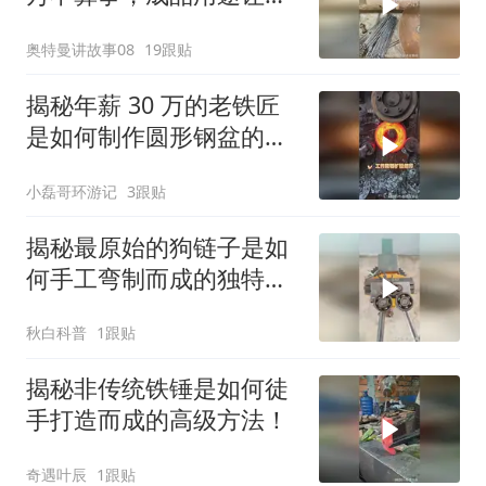
数人懵圈
奥特曼讲故事08
19跟贴
揭秘年薪 30 万的老铁匠
是如何制作圆形钢盆的罕
见！
小磊哥环游记
3跟贴
揭秘最原始的狗链子是如
何手工弯制而成的独特方
法！
秋白科普
1跟贴
揭秘非传统铁锤是如何徒
手打造而成的高级方法！
奇遇叶辰
1跟贴