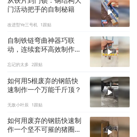
从铁片到门锁：钢结构大
门活动把手的自制秘籍
改进型Ye三号机
1跟贴
自制铁链弯曲神器巧联
动，连续套环高效制作藏
创造智慧
忘记的太多
2跟贴
如何用5根废弃的钢筋快
速制作一个万能千斤顶？
无敌小叶辰
1跟贴
如何用废弃的钢筋快速制
作一个坚不可摧的猪圈大