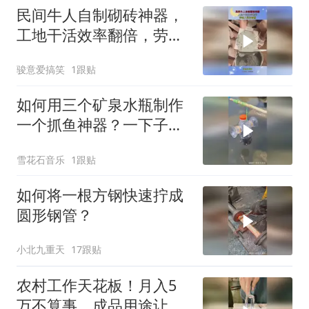
民间牛人自制砌砖神器，
工地干活效率翻倍，劳动
人民的智慧！
骏意爱搞笑
1跟贴
如何用三个矿泉水瓶制作
一个抓鱼神器？一下子竟
然抓这么多鱼啊！
雪花石音乐
1跟贴
如何将一根方钢快速拧成
圆形钢管？
小北九重天
17跟贴
农村工作天花板！月入5
万不算事，成品用途让多