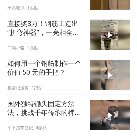
门门锁？
小熊秘境
1跟贴
直接奖3万！钢筋工造出
“折弯神器”，一亮相全场
都看呆了
广漂小骆
4跟贴
如何用一个钢筋制作一个
价值 50 元的手把？
板蓝根漫剪
1跟贴
国外独特锄头固定方法
法，挑战千年传承的榫卯
结构！谁才是第一？
平平房车游记
4跟贴