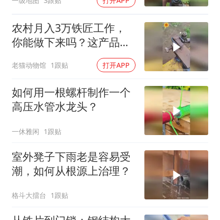
一级地图
3跟贴
打开APP
农村月入3万铁匠工作，
你能做下来吗？这产品没
几个人知道其用途！
老猫动物馆
1跟贴
打开APP
如何用一根螺杆制作一个
高压水管水龙头？
一休雅闲
1跟贴
室外凳子下雨老是容易受
潮，如何从根源上治理？
格斗大擂台
1跟贴