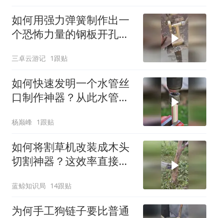
如何用强力弹簧制作出一
个恐怖力量的钢板开孔
器？
三卓云游记
1跟贴
如何快速发明一个水管丝
口制作神器？从此水管连
接太方便了！
杨巅峰
1跟贴
如何将割草机改装成木头
切割神器？这效率直接翻
10倍！
蓝鲸知识局
14跟贴
为何手工狗链子要比普通