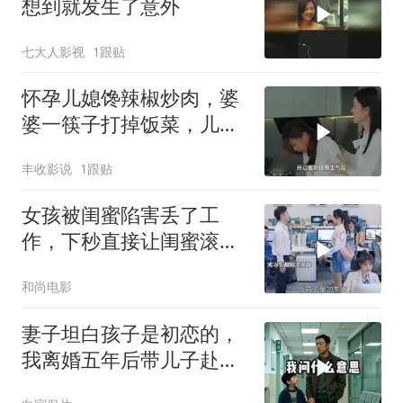
想到就发生了意外
七大人影视
1跟贴
怀孕儿媳馋辣椒炒肉，婆
婆一筷子打掉饭菜，儿媳
果断爆爽反击
丰收影说
1跟贴
女孩被闺蜜陷害丢了工
作，下秒直接让闺蜜滚出
公司
和尚电影
妻子坦白孩子是初恋的，
我离婚五年后带儿子赴
宴，前妻当场崩溃