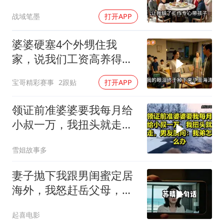
时全愣住了
战域笔墨
打开APP
婆婆硬塞4个外甥住我
家，说我们工资高养得
起，我直接拒绝不再惯着
宝哥精彩赛事
2跟贴
打开APP
领证前准婆婆要我每月给
小叔一万，我扭头就走，
男友质问：我弟怎么办？
雪姐故事多
妻子抛下我跟男闺蜜定居
海外，我怒赶岳父母，深
夜电话炸锅
起喜电影