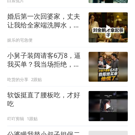
白宸侃片
婚后第一次回婆家，丈夫
让我给全家端洗脚水，我
笑着答应，转身拨通了一
娱乐的宅急便
个电话
小舅子装阔请客6万8，逼
我买单？我当场拒绝，他
慌了
吃货的分享
2跟贴
软饭挺直了腰板吃，才好
吃
吖吖剪辑
1跟贴
公婆瞒我替小叔子担保二