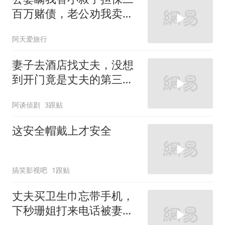
百万赌债，老公劝我卖房
还债，我冷笑：想得美
阿天爱旅行
妻子去酒店找丈夫，没想
到开门竟是丈夫的第三
者，有意思了
阿谈侦剧
3跟贴
这安全帽戴上才安全
搞笑影视吧
1跟贴
丈夫买卫生巾忘带手机，
下秒珊姐打来电话被妻子
看到，这下尴尬了