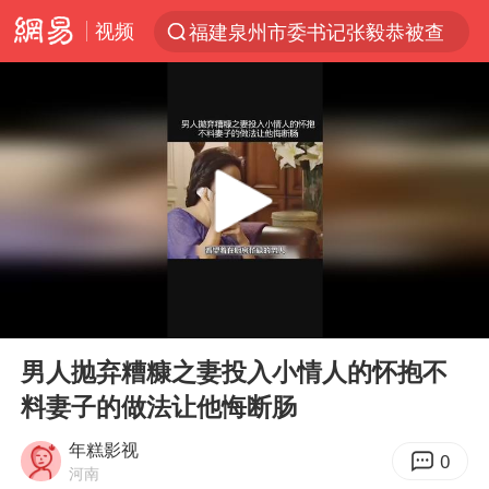
视频
福建泉州市委书记张毅恭被查
“电影+”如何激发千亿级消费新活力？
全球首个长时储能一体化产业园量产
台风白海豚已进入24小时警戒线
“秋天的第一杯奶茶”6岁了
上海：台风白海豚或将带来龙卷风
四川宜宾市高县4.9级地震致1人死亡
00:00
05:24
38岁演员求职万岁山NPC成功
Play
Ent
full
国乒男单横滨冠军赛全军覆没
男人抛弃糟糠之妻投入小情人的怀抱不
料妻子的做法让他悔断肠
胡彦斌获《歌手2026》歌王
U17国足三连胜晋级明日之星半决赛
年糕影视
0
河南