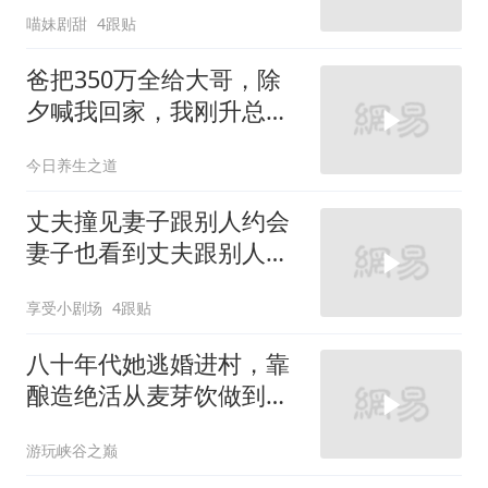
喵妹剧甜
4跟贴
爸把350万全给大哥，除
夕喊我回家，我刚升总监
在新房过年不回了
今日养生之道
丈夫撞见妻子跟别人约会
妻子也看到丈夫跟别人在
一起
享受小剧场
4跟贴
八十年代她逃婚进村，靠
酿造绝活从麦芽饮做到饮
料厂，收获爱情
游玩峡谷之巅