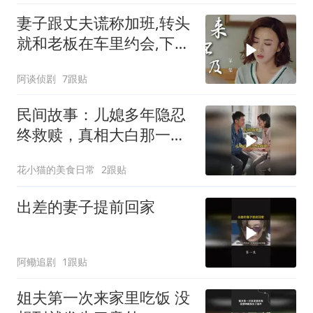
妻子跟丈夫谎称加班,转头
就和老板在车里约会,下秒
结局意外
阿谈侦剧
7跟贴
民间故事：儿媳多年隐忍
终救赎，真相大白那一刻
众人泪目
花小猫的美食日常
2跟贴
出差的妻子提前回家
阿鳓追剧
1跟贴
姐夫第一次来家里吃饭 没