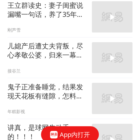
王立群读史：妻子闺蜜说
漏嘴一句话，养了35年儿
子不是亲生的！
刚芦雪
儿媳产后遭丈夫背叛，尽
心孝敬公婆，归来一幕让
她心寒
接谷兰
鬼子正准备睡觉，结果发
现天花板有缝隙，怎料里
面还藏着两个人
年糕影视
讲真，是球网先动手
App内打开
的！！！