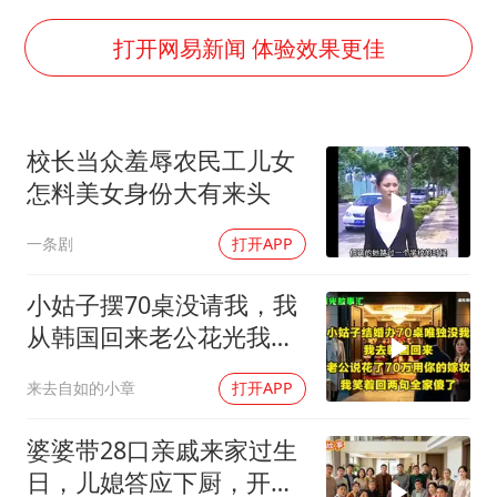
胜宏科技：股票交易异常波动
中巨芯：上半年归母净利润1405.77万元
打开网易新闻 体验效果更佳
名创优品回应女子吐槽内裤质量差
日本试射“战斧”导弹，国防部回应
校长当众羞辱农民工儿女
美股存储板块集体大跌
怎料美女身份大有来头
百花奖开幕式
一条剧
打开APP
东航：国内客票提前14天免费退改
夯实基础开新局
小姑子摆70桌没请我，我
从韩国回来老公花光我嫁
妆，笑两句全家傻了
来去自如的小章
打开APP
婆婆带28口亲戚来家过生
日，儿媳答应下厨，开饭