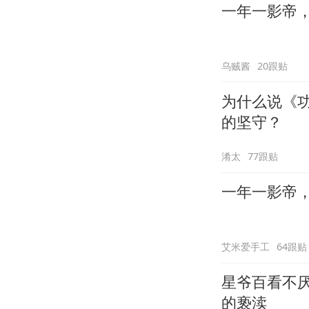
一年一影帝，百
乌贼酱
20跟贴
为什么说《
的坚守？
淆太
77跟贴
一年一影帝，百
艾米爱手工
64跟贴
星爷百看不厌的电影《
的亵渎