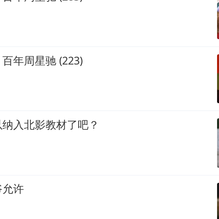
年周星驰 (223)
以纳入北影教材了吧？
爷允许