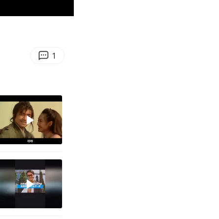
00:22
Enter
fullscreen
1