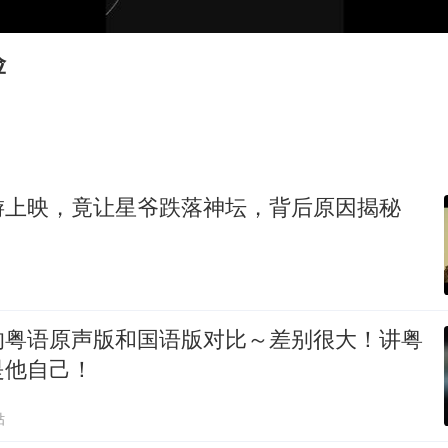
因定位纠纷男子将外卖员砍成植物人
万岁山接盘烂尾恒大文旅城
险
泰国初中生饮弹自尽前开了26枪
Kimi K3也失控了
习近平心系体育强国建设
游上映，竟让星爷跌落神坛，背后原因揭秘
的粤语原声版和国语版对比～差别很大！讲粤
是他自己！
贴