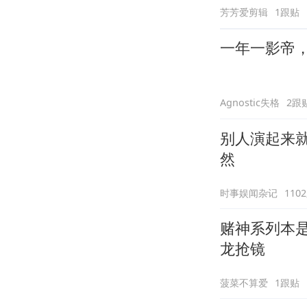
芳芳爱剪辑
1跟贴
一年一影帝，百
Agnostic失格
2跟
别人演起来
然
时事娱闻杂记
110
赌神系列本
龙抢镜
菠菜不算爱
1跟贴