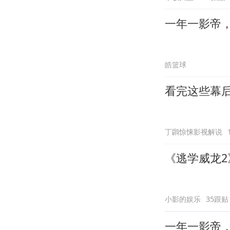
一年一影帝，百
皓篮球
看完这些幕
丁鸊惊悚影视解说
《逃学威龙
小影的娱乐
35跟贴
一年一影帝，百