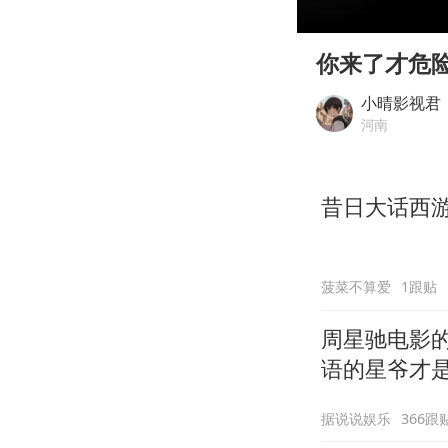
00:00
Play
你来了才危
小晴影视君
河南
昔日大话西
菠菜不算爱
1跟贴
周星驰电影
语的星爷才
据说说娱乐
366跟