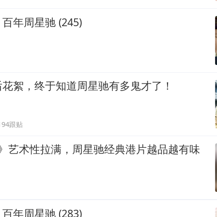
年周星驰 (245)
后花絮，终于知道周星驰有多鬼才了！
194跟贴
2》艺术性拉满，周星驰经典港片越品越有味
年周星驰 (283)