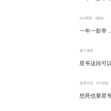
GAI周延
3跟贴
一年一影帝，百
量子痛觉
星爷这段可
鬼菜生活
291跟贴
想死也要星