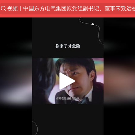
四川宜宾市珙县发生3.4级地震
白海豚将正面袭击贯穿浙江
香港宏福苑火灾或由烟头引起
中国父女泰国骑摩托车坠崖1死1伤
浙江台州《告全体市民书》
上海多家景点临时闭园或调整运营时间
周末打虎 宋致远被查
台风白海豚实时路径
郑丽文：台湾从来没有“独立”过
女子网购名牌包发现是自己丢的那只
多个明星演唱会取消