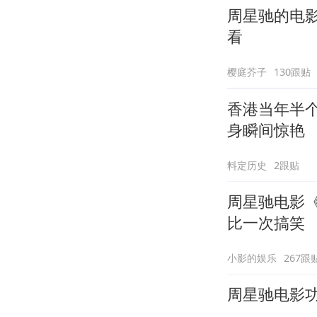
周星驰的电
看
樱庭芥子
130跟贴
香港当年半
身瞬间惊艳
料定历史
2跟贴
周星驰电影
比一次搞笑
小影的娱乐
267跟
周星驰电影