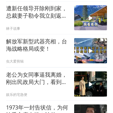
遭新任领导开除刚到家，
总裁妻子勒令我立刻返
岗，我直言她无权命令我
林子说事
解放军新型武器亮相，台
海战略格局或变！
虫大爱剪辑
老公为女同事逼我离婚，
刚出民政局大门，看到我
上了省长爸爸的专车
娱乐的宅急便
1973年一封告状信，为何