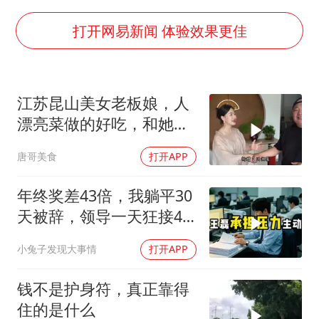
东航：国内客票提前14天免费退改
日本试射“战斧”导弹，国防部回应
打开网易新闻 体验效果更佳
名创优品回应女子吐槽内裤质量差
百花奖开幕式
江苏昆山美女老板娘，人
胡彦斌韩磊 谁帮谁
漂亮菜做的好吃，和她小
夯实基础开新局
喝点
唐哥美食
打开APP
年终奖差43倍，我躺平30
天被辞，领导一天狂接47
个退单电话
小兔子发现大事情
打开APP
钱不是护身符，真正靠得
住的是什么