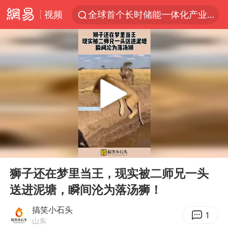
视频
全球首个长时储能一体化产业园量产
台风白海豚已进入24小时警戒线
“秋天的第一杯奶茶”6岁了
上海：台风白海豚或将带来龙卷风
四川宜宾高县4.9级地震致1死
国乒男单横滨冠军赛全军覆没
38岁演员求职万岁山NPC成功
00:00
00:10
胡彦斌获《歌手2026》歌王
Play
Ent
full
U17国足三连胜晋级明日之星半决赛
狮子还在梦里当王，现实被二师兄一头
送进泥塘，瞬间沦为落汤狮！
美股存储板块集体大跌
中巨芯：上半年归母净利润1405.77万元
搞笑小石头
1
山东