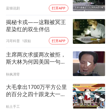
蓝猫说剧
打开APP
揭秘卡戎——这颗被冥王
星染红的双生伴侣
冯哥科普
1跟贴
打开APP
主席两次求援两次被拒，
斯大林为何因美国一句话
态度大转弯？
秋枫凋零
大毛拿出1700万平方公里
的百分之四十跟龙大一起
开发[震惊][震惊]
粘土手工