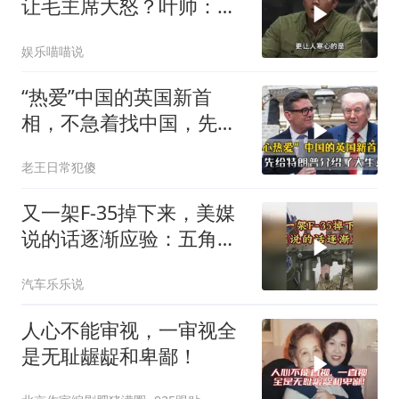
让毛主席大怒？叶帅：杀
一儆百！
娱乐喵喵说
“热爱”中国的英国新首
相，不急着找中国，先给
特朗普介绍大生意
老王日常犯傻
又一架F-35掉下来，美媒
说的话逐渐应验：五角大
楼要亏大了
汽车乐乐说
人心不能审视，一审视全
是无耻龌龊和卑鄙！