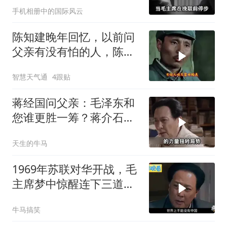
手机相册中的国际风云
陈知建晚年回忆，以前问
父亲有没有怕的人，陈赓
一口气报出三个
智慧天气通
4跟贴
蒋经国问父亲：毛泽东和
您谁更胜一筹？蒋介石给
出了一个回应！
天生的牛马
1969年苏联对华开战，毛
主席梦中惊醒连下三道指
示
牛马搞笑