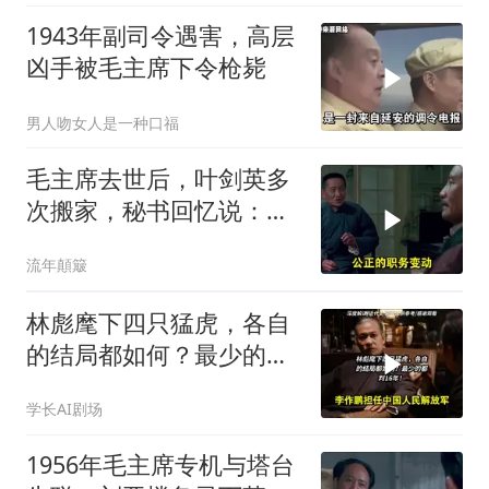
1943年副司令遇害，高层
凶手被毛主席下令枪毙
男人吻女人是一种口福
毛主席去世后，叶剑英多
次搬家，秘书回忆说：有
时一晚上能搬三次
流年顛簸
林彪麾下四只猛虎，各自
的结局都如何？最少的都
判16年！
学长AI剧场
1956年毛主席专机与塔台