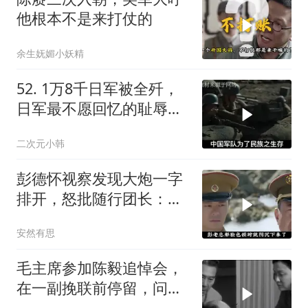
他根本不是来打仗的
余生妩媚小妖精
52. 1万8千日军被全歼，
日军最不愿回忆的耻辱之
战
二次元小韩
彭德怀视察发现大炮一字
排开，怒批随行团长：你
应受军法处置
安然有思
毛主席参加陈毅追悼会，
在一副挽联前停留，问
道：这个人来了吗？