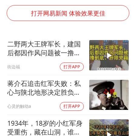
三警齐发！多地10级以上雷暴大风
吴宜泽回应晋级中国赛16强
打开网易新闻 体验效果更佳
车企回归实体按键
上半年国内手机销量TOP30出炉
二野两大王牌军长，建国
杭州全市有序停课
后都因作风问题被一撸到
中国代表队首次参加国际核科学奥赛 获一金三银
底、开除党籍
街边福
打开APP
夏日经济乘“热”而上 消费市场向“新”而行
乐享全民健身 共筑健康中国
蒋介石追击红军失败：私
心与陕北地形决定胜负命
运
心灵的触动a
打开APP
1934年，18岁的小红军身
受重伤，藏在山洞，谁料