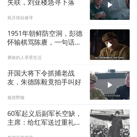
失联，刘亚楼急寻下落
风月得自难寻
1951年朝鲜防空洞，彭德
怀输棋骂陈赓，一句话逗
笑司令员
勇敢的人享受生活
开国大将下令抓捕老战
友，朱德陈毅竟拍手叫好
孤痞野猫
60军起义后副军长空缺，
主席：给红军送过重礼的
国军排长在哪