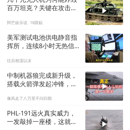
百万坦克？关键在攻击位
置
阿芒娱乐说
18跟贴
美军测试电池供电静音指
挥所，连续8小时无热信
号
往后相濡以沫
中制机器狼完成新升级，
搭载火箭弹发起冲锋，其
冲击力将如何
像风走了八万里不问归期
PHL-191远火真实威力，
一发敲掉一座楼，这就是
大国底气