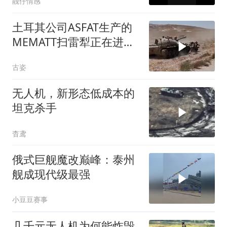
靓仔情感
土耳其公司ASFAT生产的
MEMATT扫雷犁正在进行
清除工作
古姿
无人机，新形态低成本的
坦克杀手
杳鸢
俄式巨舰魔改巅峰：泰州
舰成现代级最强
小豆豆赛事
几千元无人机为何能炸毁