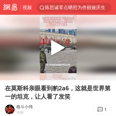
视频
陈思诚零点晒照为佟丽娅庆生
马克·艾伦退出斯诺克中国公开赛
郑丽文：台湾从来没有“独立”过
新疆优化调整景区内自驾服务费
情侣在平潭拍日出时坠崖致一死一伤
茅台部分直营店飞天茅台提价
白海豚将正面袭击贯穿浙江
00:00
00:13
酒店回应车内过夜被收150元
Play
Ent
full
黄金牛市回来了吗
在莫斯科亲眼看到豹2a6，这就是世界第
一的坦克，让人看了发笑
酒店花洒现排泄物住客索赔遭拒
杭州全市有序停课
格斗小伟
1
河南