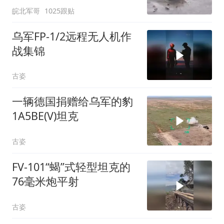
皖北军哥
1025跟贴
乌军FP-1/2远程无人机作
战集锦
古姿
一辆德国捐赠给乌军的豹
1A5BE(V)坦克
古姿
FV-101“蝎”式轻型坦克的
76毫米炮平射
古姿