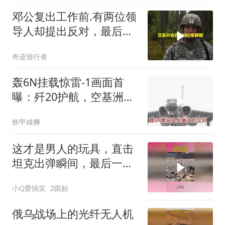
邓公复出工作前.有两位领
导人却提出反对，最后两
人的结局怎么样
奇迹游行者
轰6N挂载惊雷-1画面首
曝：歼20护航，空基洲际
核打击拼图补齐
铁甲雄狮
这才是男人的玩具，直击
坦克出弹瞬间，最后一下
被硬控了
小Q爱搞笑
2跟贴
俄乌战场上的光纤无人机