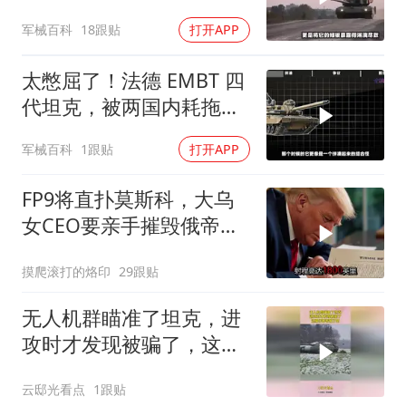
弃，被军迷嘲
军械百科
18跟贴
打开APP
太憋屈了！法德 EMBT 四
代坦克，被两国内耗拖成
了尴尬摆设 #坦克
军械百科
1跟贴
打开APP
FP9将直扑莫斯科，大乌
女CEO要亲手摧毁俄帝
国！
摸爬滚打的烙印
29跟贴
无人机群瞄准了坦克，进
攻时才发现被骗了，这操
作都看傻了吧！
云邸光看点
1跟贴