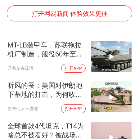
上四休三，但降薪1000元，你接受吗？
泰国初中生饮弹自尽前开了26枪
打开网易新闻 体验效果更佳
36岁男演员成景区NPC后人气爆棚
梁家辉：到内地拍戏不是北上是回归
MT-LB装甲车，苏联拖拉
全民健身事业高质量发展
机厂制造，服役60年至今
乐享全民健身 共筑健康中国
还在前线
开着车去流浪
打开APP
听风的蚕：美国对伊朗地
下基地的打击，为何收效
甚微？
原来仙女不讲理
打开APP
全球首款4代坦克，T14为
啥总不被看好？被战场嫌