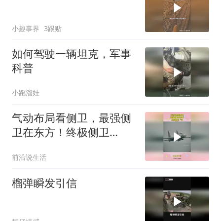
小趣事界
3跟贴
如何驾驶一辆坦克，军事
科普
小跑溜娃
气动布局看侧卫，最强侧
卫在东方！终极侧卫
“歼-16”
前沿说生活
榴弹瞬发引信