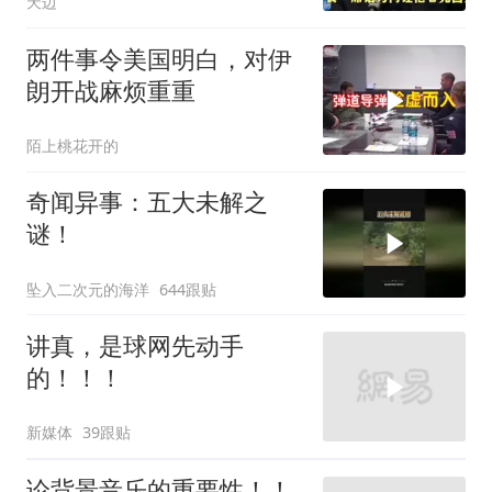
天边
两件事令美国明白，对伊
朗开战麻烦重重
陌上桃花开的
奇闻异事：五大未解之
谜！
坠入二次元的海洋
644跟贴
讲真，是球网先动手
的！！！
新媒体
39跟贴
论背景音乐的重要性！！