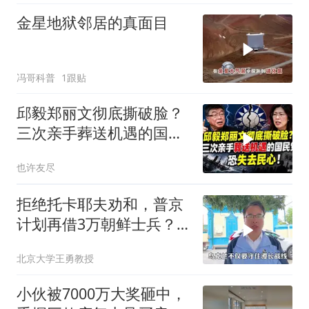
金星地狱邻居的真面目
冯哥科普
1跟贴
邱毅郑丽文彻底撕破脸？
三次亲手葬送机遇的国民
党，恐失去民心
也许友尽
拒绝托卡耶夫劝和，普京
计划再借3万朝鲜士兵？
泽连斯基处境不妙
北京大学王勇教授
小伙被7000万大奖砸中，