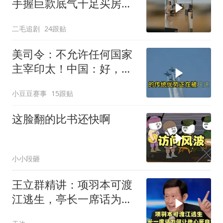
手握巨款底气十足买房不
问价！
二毛追剧
24跟贴
美司令：不允许任何国家
主宰印太！中国：好，轰
6N就挂一枚弹升空
小豆豆赛事
15跟贴
这脸翻的比书还快啊
小小段砸
王立群精讲：项羽本可渡
江逃生，亭长一席话为何
让他心死自刎