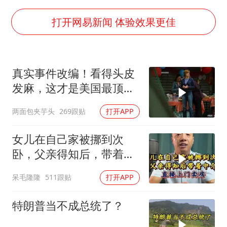
47岁妈妈突然产女 26岁女儿：很震惊
OpenAI为免费用户升级GPT-5.6 Luna
打开网易新闻 体验效果更佳
段绚竞因公牺牲 年仅44岁
日本广岛民众举行游行反对政府行径
真实事件改编！看得头皮
实探山东最热的“中国蔬菜之乡”
发麻，这才是美国最顶级
女子开一天一夜空调后二氧化碳中毒
刑侦片，全程高能
两面包夹芋头
269跟贴
打开APP
船舶避风项目停工 多地全力防台风
奋进开新局 实干挑大梁
女儿在自己家被挪到次
卧，父亲得知后，带着中
介直接上门卖房
呆毛隆隆
511跟贴
打开APP
特朗普当不成总统了？