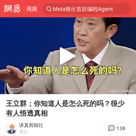
视频
Meta推出首款编程Agent
聚“绿”成势，结构转型活力足
80后女柜员获聘4200亿银行副行长
印度暴发金迪普拉病毒
41岁女子为鼓励女儿考上985研究生
郑国霖回应去景区上班被保安拦下
陕西柞水突发泥石流致1死2失联
00:00
17:10
24小时不关空调 电费反而更低？
Play
Ent
full
“梅姨”已是老年人 死刑或适用受限
王立群；你知道人是怎么死的吗？很少
有人悟透真相
“事业单位招聘不是人情买卖”
杭州一小区17楼玻璃幕墙爆裂
讲真剪辑社
138
四川