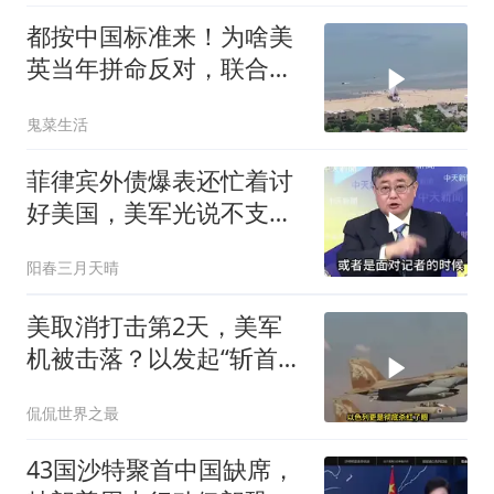
都按中国标准来！为啥美
英当年拼命反对，联合国
反而全盘接受？
鬼菜生活
菲律宾外债爆表还忙着讨
好美国，美军光说不支
援！
阳春三月天晴
美取消打击第2天，美军
机被击落？以发起“斩首行
动”
侃侃世界之最
43国沙特聚首中国缺席，