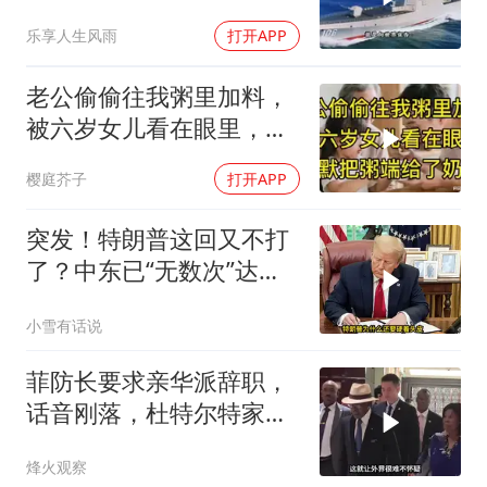
乐享人生风雨
打开APP
老公偷偷往我粥里加料，
被六岁女儿看在眼里，默
默把粥端给了奶奶
樱庭芥子
打开APP
突发！特朗普这回又不打
了？中东已“无数次”达成
停火协议
小雪有话说
菲防长要求亲华派辞职，
话音刚落，杜特尔特家族
就给他当头一棒
烽火观察