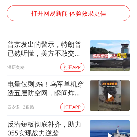
南大数院院长疑辞职信里写不想干了
美国退回1000亿美元关税
打开网易新闻 体验效果更佳
闪电劈中电线炸出一条火花
李亚鹏向地铁吐血女孩捐99999元
普京发出的警示，特朗普
李嫣近照曝光
已然听懂，美方不敢交出
新华社权威快报|我国编制完成新版全月地质图
乌方最需之物
深层奥秘
打开APP
曝张一鸣下死命令：不依赖AI蒸馏技术
中国经济展现强大韧性和活力
电量仅剩3%！乌军单机穿
透五层防空网，瞬间炸飞
俄军车队
四夕君
3跟贴
打开APP
反潜短板彻底补齐，助力
055实现战力逆袭