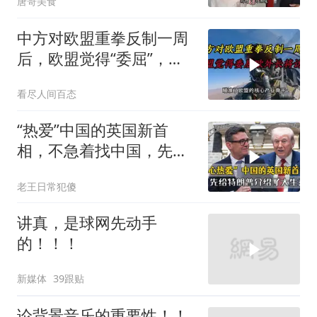
唐哥美食
中方对欧盟重拳反制一周
后，欧盟觉得“委屈”，欧
外长将访华谈判
看尽人间百态
“热爱”中国的英国新首
相，不急着找中国，先给
特朗普介绍大生意
老王日常犯傻
讲真，是球网先动手
的！！！
新媒体
39跟贴
论背景音乐的重要性！！