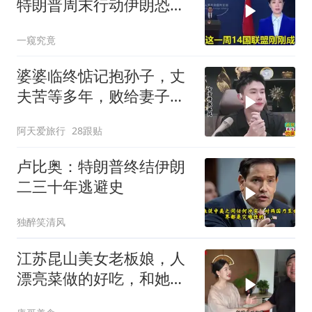
特朗普周末行动伊朗恐遭
殃
一窥究竟
婆婆临终惦记抱孙子，丈
夫苦等多年，败给妻子的
隐瞒，官官怒怼！
阿天爱旅行
28跟贴
卢比奥：特朗普终结伊朗
二三十年逃避史
独醉笑清风
江苏昆山美女老板娘，人
漂亮菜做的好吃，和她小
喝点