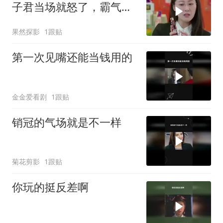
子君当场就怒了，霸气回
击场面超燃
果然探影
1跟贴
第一次见嘴还能当钱用的
金金爱看剧
1跟贴
销冠的气场就是不一样
菊花剪影
1跟贴
你玩的挺反差啊