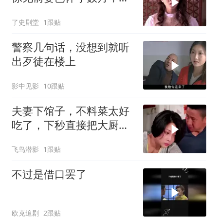
夫瞬间傻眼
了史剧堂
1跟贴
警察几句话，没想到就听
出歹徒在楼上
影中见影
10跟贴
夫妻下馆子，不料菜太好
吃了，下秒直接把大厨请
回家
飞鸟潜影
1跟贴
不过是借口罢了
欧克追剧
2跟贴