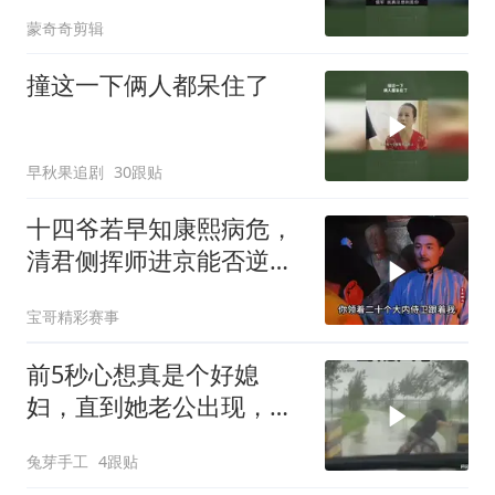
蒙奇奇剪辑
撞这一下俩人都呆住了
早秋果追剧
30跟贴
十四爷若早知康熙病危，
清君侧挥师进京能否逆转
乾坤？
宝哥精彩赛事
前5秒心想真是个好媳
妇，直到她老公出现，不
愧是两口子
兔芽手工
4跟贴