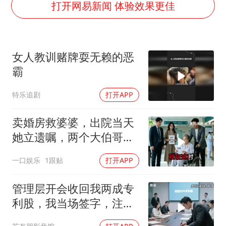
外交部发言人就广岛核爆81周年等答记者问
打开网易新闻 体验效果更佳
80后女柜员逆袭成4200亿银行副行长
27岁女子成组织卖淫集团主犯被通缉
女人教训赌牌耍无赖的恶
吉林一“温度计大楼”读数爆表
霸
女子利用漏洞0元薅走3000多件家电
特乐追剧
打开APP
贵州轮胎子公司获美国退税8136万
郑国霖回应去景区上班被保安拦下
卖婚房救婆婆，出院当天
奋进开新局 实干挑大梁
她立遗嘱，两个大伯哥傻
眼
一口娱乐
1跟贴
打开APP
管理层开会收回我两成专
利股，我当场签字，注销
核心技术授权，全员慌了