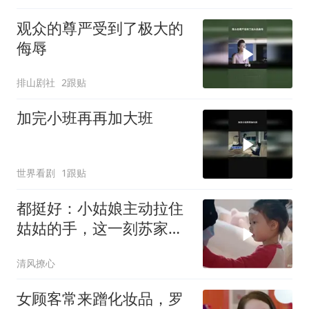
观众的尊严受到了极大的
侮辱
排山剧社
2跟贴
加完小班再再加大班
世界看剧
1跟贴
都挺好：小姑娘主动拉住
姑姑的手，这一刻苏家才
有了温情
清风撩心
女顾客常来蹭化妆品，罗