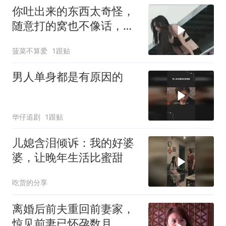
你吐出来的东西太奇怪，
随意打的窝也不像话，这
情况真让人费解
菠菜不算爱
1跟贴
男人单身都是有原因的
华仔追剧
1跟贴
儿媳含泪倾诉：我的好婆
婆，让晚年生活比蜜甜
吃货的分享
离婚后前夫重回前妻家，
惊见前妻已怀孕数月，前