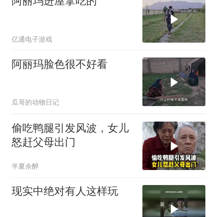
阿丽玛进屋拿吃的
亿通电子游戏
阿丽玛脸色很不好看
瓜哥的动物日记
偷吃鸭腿引发风波，女儿
怒赶父母出门
半夏余醉
现实中绝对有人这样玩