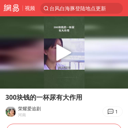
视频
台风白海豚登陆地点更新
以“新”破局 首发经济点亮城市消费活力
台风白海豚进入48小时警戒线
佛得角门将亮相智利俱乐部主场
宇树科技发行价格150.80元/股
看守所辅警收受10万获刑1年
宇树科技王兴兴身家有望超200亿元
00:00
01:01
CIA被曝已秘密设立古巴工作组
Play
Ent
full
U17国足1分钟轰2球
300块钱的一杯尿有大作用
泰国一女公务员妆容引争议 本人回应
荣耀爱追剧
1
河南
中国养老床位“三连降”