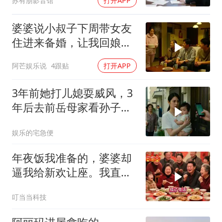
苏有朋影音馆
打开APP
婆婆说小叔子下周带女友
住进来备婚，让我回娘家
住2个月，我点头
阿芒娱乐说
4跟贴
打开APP
3年前她打儿媳耍威风，3
年后去前岳母家看孙子，
当场惊呆
娱乐的宅急便
年夜饭我准备的，婆婆却
逼我给新欢让座。我直接
离开，半小时后全家哭着
叮当当科技
求我回去