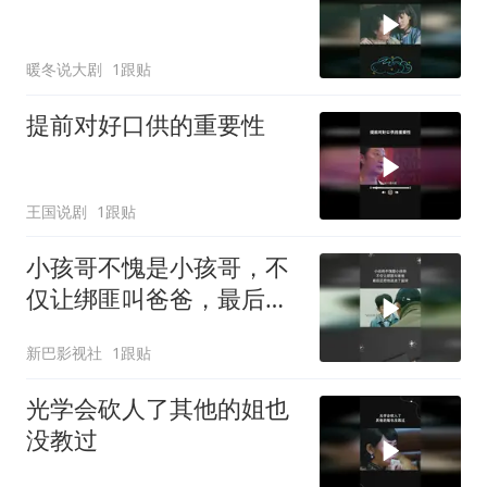
暖冬说大剧
1跟贴
提前对好口供的重要性
王国说剧
1跟贴
小孩哥不愧是小孩哥，不
仅让绑匪叫爸爸，最后还
把他送进了监狱
新巴影视社
1跟贴
光学会砍人了其他的姐也
没教过