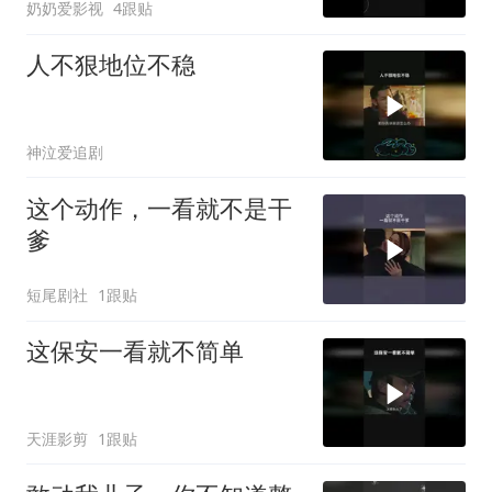
奶奶爱影视
4跟贴
人不狠地位不稳
神泣爱追剧
这个动作，一看就不是干
爹
短尾剧社
1跟贴
这保安一看就不简单
天涯影剪
1跟贴