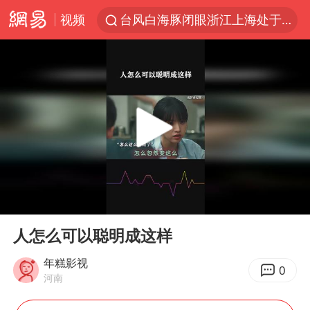
视频
四川宜宾市珙县发生3.4级地震
香港宏福苑火灾或由烟头引起
网约车司机充电时猝死保险拒赔
中国父女泰国骑摩托车坠崖1死1伤
周末打虎 宋致远被查
白海豚将正面袭击贯穿浙江
浙江台州《告全体市民书》
00:00
00:23
多个明星演唱会取消
Play
Ent
full
男孩参加珠心算比赛气定神闲
人怎么可以聪明成这样
陕西柞水泥石流已致2死 仍有1人失联
年糕影视
0
河南
牛群和施拉普纳33年后重逢