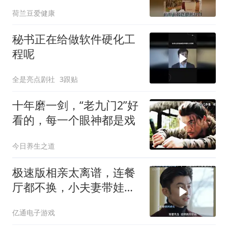
饭时，就开始拌嘴
荷兰豆爱健康
秘书正在给做软件硬化工
程呢
全是亮点剧社
3跟贴
十年磨一剑，“老九门2”好
看的，每一个眼神都是戏
今日养生之道
极速版相亲太离谱，连餐
厅都不换，小夫妻带娃真
实写照
亿通电子游戏