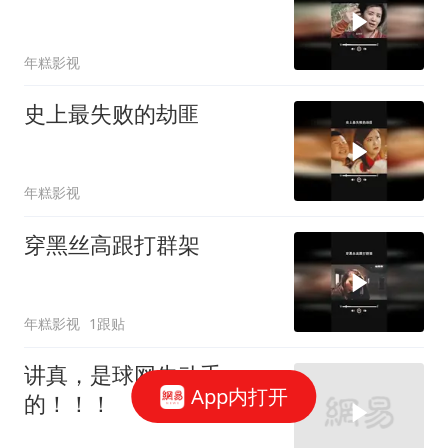
年糕影视
史上最失败的劫匪
年糕影视
穿黑丝高跟打群架
年糕影视
1跟贴
讲真，是球网先动手
App内打开
的！！！