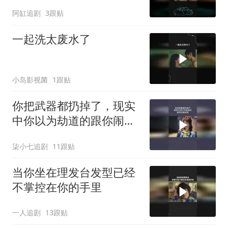
阿缸追剧
3跟贴
一起洗太废水了
小岛影视菌
1跟贴
你把武器都扔掉了，现实
中你以为劫道的跟你闹着
玩呢
柒小七追剧
11跟贴
当你坐在理发台发型已经
不掌控在你的手里
一人追剧
13跟贴