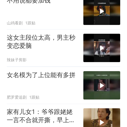
不用说都要加钱
山鸡看剧
1跟贴
这女主段位太高，男主秒
变恋爱脑
辣妹子剪影
女名模为了上位能有多拼
肥罗爱追剧
1跟贴
家有儿女1：爷爷跟姥姥
一言不合就开撕，早上吃