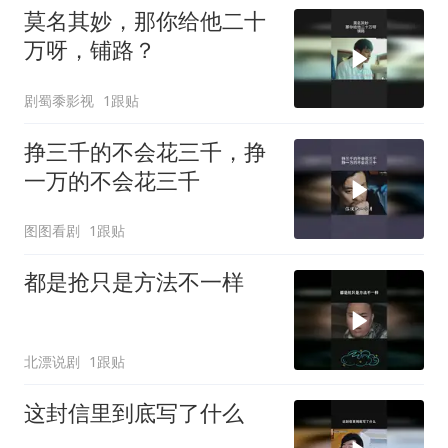
莫名其妙，那你给他二十
万呀，铺路？
剧蜀黍影视
1跟贴
挣三千的不会花三千，挣
一万的不会花三千
图图看剧
1跟贴
都是抢只是方法不一样
北漂说剧
1跟贴
这封信里到底写了什么