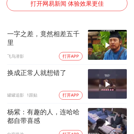
上半年国内居民出游人次34.63亿
打开网易新闻 体验效果更佳
刘浩存百花奖开幕式红裙起舞
“南湖号”盾构机下线
一字之差，竟然相差五千
店主称换“青海拉面”招牌后生意更好
里
习近平心系体育强国建设
飞鸟潜影
打开APP
换成正常人就想错了
罐罐追影
1跟贴
打开APP
杨紫：有趣的人，连哈哈
都自带喜感