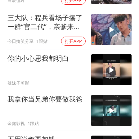
白宸侃片
打开APP
三大队：程兵看场子揍了
一群“官二代”，亲爹来捞
人也得毕恭毕敬
今日搞笑分享
1跟贴
打开APP
你的小心思我都明白
辣妹子剪影
我拿你当兄弟你要做我爸
金鑫影视
1跟贴