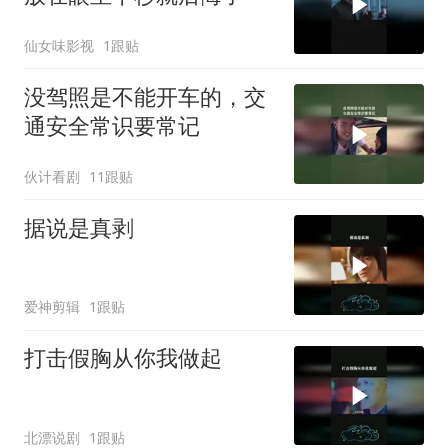
仙女味影视
1跟贴
没驾照是不能开车的，交
通安全常识要常记
伙计看剧
11跟贴
据说是真剥
爱神剪辑
1跟贴
打击假胸从你我做起
北漂说剧
1跟贴