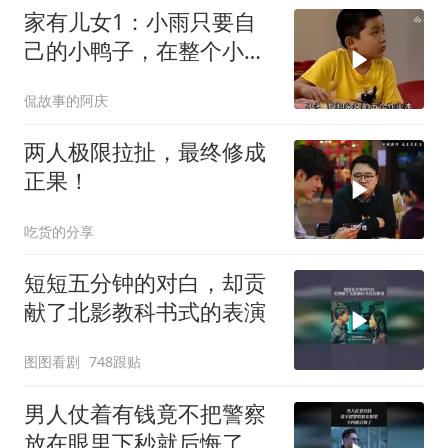
家有儿女1：小雨只要自
己的小鸭子，在整个小区
张贴失物招领
侃故事的阿庆
两人极限拉扯，最终修成
正果！
吃货的分享
短短五分钟的对白，却贡
献了北影教科书式的表演
图图看剧
748跟贴
男人仗着有钱竟不把警察
放在眼里下秒就后悔了