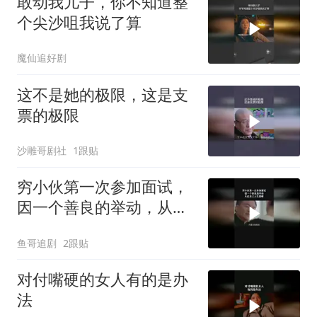
敢动我儿子，你不知道整
个尖沙咀我说了算
魔仙追好剧
这不是她的极限，这是支
票的极限
沙雕哥剧社
1跟贴
穷小伙第一次参加面试，
因一个善良的举动，从此
走上人生巅峰
鱼哥追剧
2跟贴
对付嘴硬的女人有的是办
法