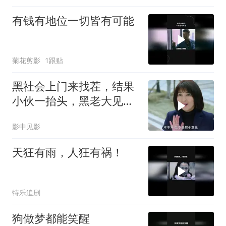
有钱有地位一切皆有可能
菊花剪影
1跟贴
黑社会上门来找茬，结果
小伙一抬头，黑老大见了
后跪下叫哥
影中见影
天狂有雨，人狂有祸！
特乐追剧
狗做梦都能笑醒