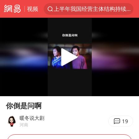
视频
上半年我国经营主体结构持续优化
上海暴雨红色预警
上海：5号线16号线浦江线全线停运
上海全域长途客运班次全部停运
周星驰母亲现身香港路演现场
王传君 《披荆斩棘》
国足U17与阿森纳决赛取消 并列冠军
00:00
01:02
上海有出现龙卷潜势
Play
Ent
full
王艺迪2-4不敌张本美和止步4强
你倒是问啊
上门女婿出轨女邻居多年被判重婚罪
暖冬说大剧
19
河南
1枚就能让航母瘫痪 轰-6J实力有多强