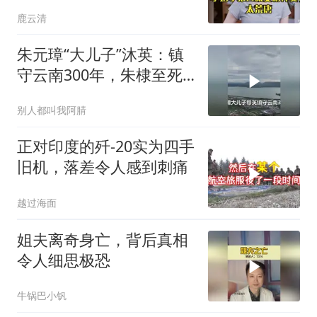
要精神费，太荒唐
鹿云清
朱元璋“大儿子”沐英：镇
守云南300年，朱棣至死
都想斩草除根
别人都叫我阿腈
正对印度的歼-20实为四手
旧机，落差令人感到刺痛
越过海面
姐夫离奇身亡，背后真相
令人细思极恐
牛锅巴小钒