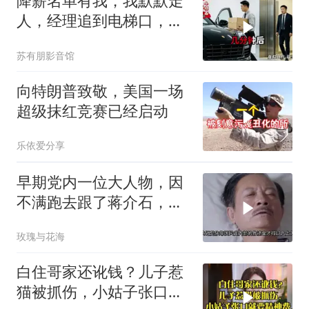
降薪名单有我，我默默走
人，经理追到电梯口，见
我坐上保时捷愣住
苏有朋影音馆
向特朗普致敬，美国一场
超级抹红竞赛已经启动
乐依爱分享
早期党内一位大人物，因
不满跑去跟了蒋介石，不
料晚年竟悲惨死
玫瑰与花海
白住哥家还讹钱？儿子惹
猫被抓伤，小姑子张口就