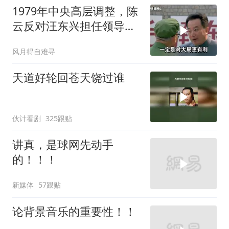
1979年中央高层调整，陈
云反对汪东兴担任领导职
务
风月得自难寻
天道好轮回苍天饶过谁
伙计看剧
325跟贴
讲真，是球网先动手
的！！！
新媒体
57跟贴
论背景音乐的重要性！！