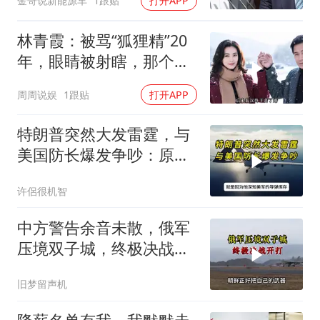
金哥说新能源车
1跟贴
打开APP
林青霞：被骂“狐狸精”20
年，眼睛被射瞎，那个男
人只问了一句“谁来出机票
周周说娱
1跟贴
打开APP
钱？”
特朗普突然大发雷霆，与
美国防长爆发争吵：原来
你们都在骗我
许侶很机智
中方警告余音未散，俄军
压境双子城，终极决战开
打，俄向亚洲借兵
旧梦留声机