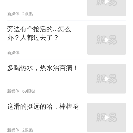
新媒体
2跟贴
旁边有个抢活的…怎么
办？人都过去了？
新媒体
多喝热水，热水治百病！
新媒体
69跟贴
这滑的挺远的哈，棒棒哒
新媒体
2跟贴