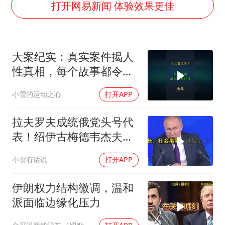
以军士兵把枪口对准中国记者
打开网易新闻 体验效果更佳
于东来直播和胖东来核心团队开会
2025年小学教师减少13.19万
大案纪实：真实案件揭人
泰国：高度重视中国游客旅游体验
性真相，每个故事都令人
王艺迪无缘横滨赛决赛
震撼
小雪的运动之心
打开APP
上海大部迎大暴雨
构建更高水平的全民健身公共服务体系
拉夫罗夫成统俄党头号代
表！绍伊古梅德韦杰夫双
双出局，普京这步棋你看
小雪有话说
打开APP
懂了吗
伊朗权力结构微调，温和
派面临边缘化压力