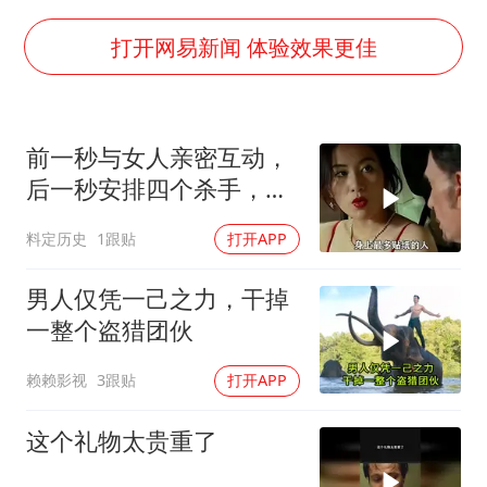
黄金牛市回来了吗
酒店花洒现排泄物住客索赔遭拒
打开网易新闻 体验效果更佳
杭州全市有序停课
夏日经济乘“热”而上 消费市场向“新”而行
前一秒与女人亲密互动，
36岁男演员成景区NPC后人气爆棚
后一秒安排四个杀手，目
新疆优化调整景区内自驾服务费
标竟就是她
料定历史
1跟贴
打开APP
全民健身事业高质量发展
乐享全民健身 共筑健康中国
男人仅凭一己之力，干掉
一整个盗猎团伙
赖赖影视
3跟贴
打开APP
这个礼物太贵重了