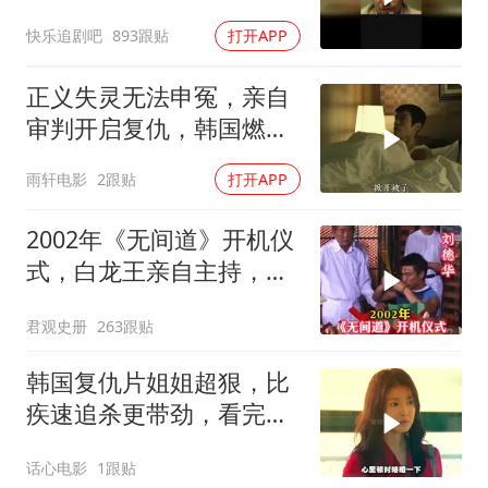
快乐追剧吧
893跟贴
打开APP
正义失灵无法申冤，亲自
审判开启复仇，韩国燃爽
复仇影片
雨轩电影
2跟贴
打开APP
2002年《无间道》开机仪
式，白龙王亲自主持，预
言句句成真！
君观史册
263跟贴
韩国复仇片姐姐超狠，比
疾速追杀更带劲，看完三
天难缓神
话心电影
1跟贴