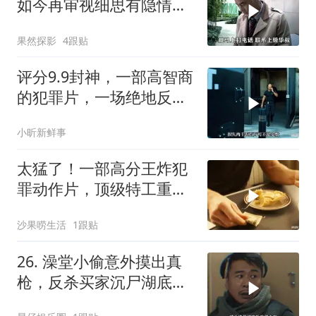
如今再审视细思有隐情，
现实映射令人感真实
果然探影
4跟贴
评分9.9封神，一部高智商
的犯罪片，一场绝地反
击，看的惊心动魄
小昕新鲜事
太猛了！一部高分王炸犯
罪动作片，顶级特工重出
江湖，场面太燃了
沙果唠生活
1跟贴
26. 澡堂小偷意外摸出真
枪，反杀买家沉尸湖底，
竟扯出十年悍匪