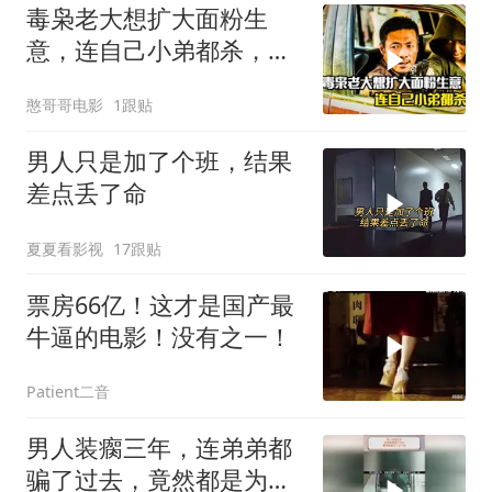
毒枭老大想扩大面粉生
意，连自己小弟都杀，犯
罪片
憨哥哥电影
1跟贴
男人只是加了个班，结果
差点丢了命
夏夏看影视
17跟贴
票房66亿！这才是国产最
牛逼的电影！没有之一！
Patient二音
男人装瘸三年，连弟弟都
骗了过去，竟然都是为了