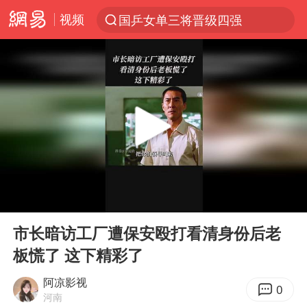
视频
国乒女单三将晋级四强
光影经济撬动暑期消费新蓝海
陈思诚零点晒照为佟丽娅庆生
郑丽文：台湾从来没有“独立”过
央视新主播李秋莹孙亚鹏亮相
几元成本的AI广告导致千万市值蒸发
情侣平潭拍日出坠崖1死1伤
00:00
00:53
老挝国会主席赛宋蓬逝世
Play
Ent
full
茅台部分直营店飞天茅台提价
市长暗访工厂遭保安殴打看清身份后老
板慌了 这下精彩了
白海豚将正面袭击贯穿浙江
酒店回应车内过夜被收150元
阿凉影视
0
河南