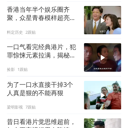
香港当年半个娱乐圈齐
聚，众星青春模样超亮
眼，星爷现身瞬间惊艳
料定历史
2跟贴
一口气看完经典港片，犯
罪惊悚元素拉满，揭秘刺
马案真相
捡影
1跟贴
为了一口水直接干掉3个
人真是狠的不能再狠
梁明影视
7跟贴
昔日看港片觉思维超前，