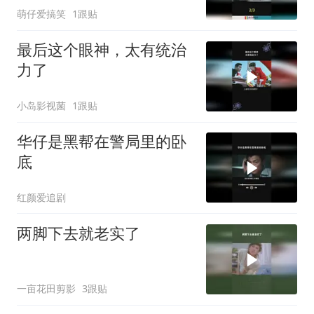
萌仔爱搞笑
1跟贴
最后这个眼神，太有统治
力了
小岛影视菌
1跟贴
华仔是黑帮在警局里的卧
底
红颜爱追剧
两脚下去就老实了
一亩花田剪影
3跟贴