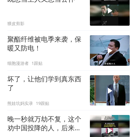
猥皮剪影
聚酯纤维被电季来袭，保
暖又防电！
细胞漫游者
1跟贴
坏了，让他们学到真东西
了
熊娃坑妈实录
19跟贴
晚一秒就万劫不复，这个
劝中国投降的人，后来被
现实狠狠打了脸！