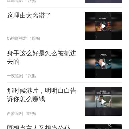
罐罐追影
1跟贴
这理由太离谱了
奶桃影视君
1跟贴
身手这么好是怎么被抓进
去的
一夜追剧
1跟贴
那时候港片，明明白白告
诉你怎么赚钱
西蒙追剧
4跟贴
既想当主人又想当公仆