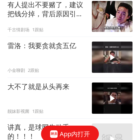
有人提出不要赌了，建议
把钱分掉，背后原因引深
思
千古情剧场
1跟贴
雷洛：我要贪就贪五亿
小金聊剧
2跟贴
大不了就是从头再来
靓妹影视菌
1跟贴
讲真，是球网先动手
App内打开
的！！！