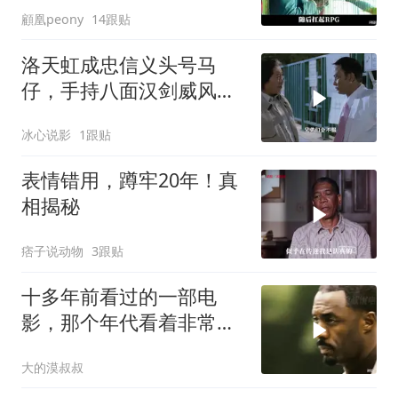
顧凰peony
14跟贴
洛天虹成忠信义头号马
仔，手持八面汉剑威风凛
凛，无人能挡尽显霸气
冰心说影
1跟贴
表情错用，蹲牢20年！真
相揭秘
痞子说动物
3跟贴
十多年前看过的一部电
影，那个年代看着非常劲
爆爽飞
大的漠叔叔