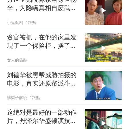
辛，为隐瞒真相自废武
功，背后隐情引深思
小鬼侃剧
1跟贴
贪官被抓，在他的家里发
现了一个保险柜，换了十
个技师都打不开
女人的偽裝
刘德华被黑帮威胁拍摄的
电影，真实还原帮派斗
争！
裤梨子解说
1跟贴
这绝对是最好的一部动作
片，丹泽尔华盛顿演技出
神入化！看了8遍