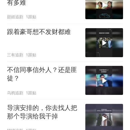
有多难
甜妞追剧
1跟贴
跟着豪哥想不发财都难
三有追剧
1跟贴
不信同事信外人？还是匪
徒？
乌鸦追剧
1跟贴
导演安排的，你去找人把
那个导演给我干掉