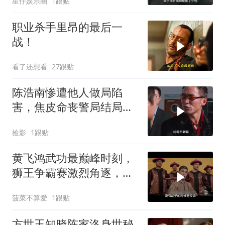
星仔娱乐圈
1跟贴
职业杀手里昂的最后一
战！
看了还想看
27跟贴
陈浩南惨遭他人做局陷
害，焦皮命丧警局结局悲
惨，江湖风云暗藏多少阴
捡影
1跟贴
谋
黄飞鸿武功最巅峰时刻，
狮王争霸赛激烈角逐，经
典场面令人难忘
菠菜不算爱
1跟贴
方世玉知晓陈家洛身世秘