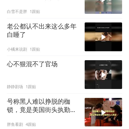
这一刻！
白雪不是胖
1跟贴
老公都认不出来这么多年
白睡了
小橘来说剧
1跟贴
心不狠混不了官场
静静剧场
1跟贴
号称黑人难以挣脱的枷
锁，竟是美国街头执勤的
白人警察
胖鱼看剧
4跟贴