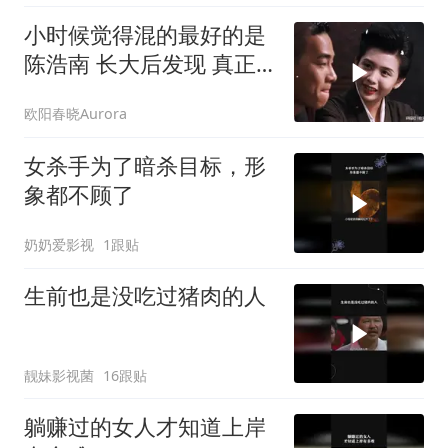
小时候觉得混的最好的是
陈浩南 长大后发现 真正
混的最好的是山鸡
欧阳春晓Aurora
女杀手为了暗杀目标，形
象都不顾了
奶奶爱影视
1跟贴
生前也是没吃过猪肉的人
靓妹影视菌
16跟贴
躺赚过的女人才知道上岸