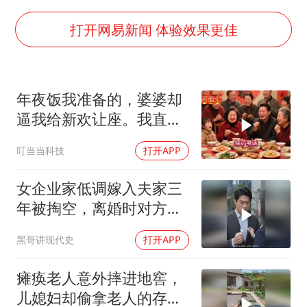
白海豚5次眼壁置换
打开网易新闻 体验效果更佳
浙江海域将现5到8米巨浪到狂浪
曝美下令调查弹药库存信息遭泄露事件
年夜饭我准备的，婆婆却
日本连续发生两次地震
逼我给新欢让座。我直接
方桃子代言广告视频已下架
离开，半小时后全家哭着
叮当当科技
打开APP
白海豚在海上打了个结
求我回去
构建更高水平的全民健身公共服务体系
女企业家低调嫁入夫家三
年被掏空，离婚时对方才
知她真实身价
黑哥讲现代史
打开APP
瘫痪老人意外摔进地窖，
儿媳妇却偷拿老人的存折