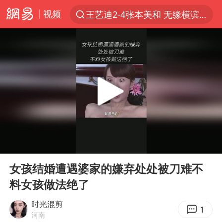
王艺迪2-4张本美和 无缘横滨赛决赛
视频
跨界融合拉长夏日经济消费链条
上海轨交全网络地面高架区段限速运行
白海豚逼近浙闽沿海
上海暴雨红色预警
斯诺克中国公开赛刘宏宇击败霍金斯
2026年7月份居民消费价格同比上涨0.5%
00:00
08:32
伯克希尔净买入约200亿美元股票
Play
Ent
“伊斯兰版北约”出现
full
女孩结婚遭遇婆家的嫌弃处处被刀难不
武契奇会见泽连斯基有何意图
料女孩做法绝了
上海大部迎大暴雨
时光混剪
1
河南
台铃电动车仅骑一年就断电趴窝