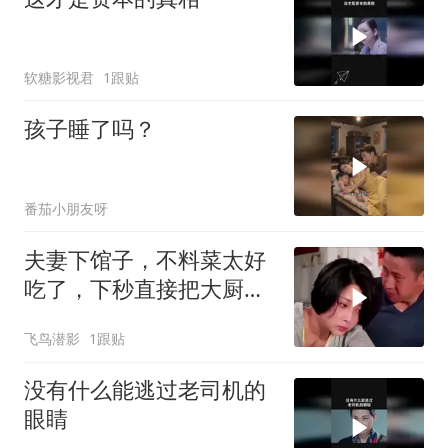
软糖影视君
1跟贴
孩子睡了吗？
番茄小朋友呀
夫妻下馆子，不料菜太好
吃了，下秒直接把大厨请
回家
飞鸟潜影
1跟贴
没有什么能逃过老司机的
眼睛