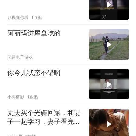
影视随你看
1跟贴
阿丽玛进屋拿吃的
亿通电子游戏
你今儿状态不错啊
小椰剪影
1跟贴
丈夫买个光碟回家，和妻
子一起学习，妻子看完反
应亮了