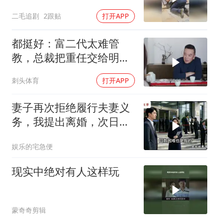
去赌钱！
二毛追剧
2跟贴
打开APP
都挺好：富二代太难管
教，总裁把重任交给明
玉，两人心照不宣
刺头体育
打开APP
妻子再次拒绝履行夫妻义
务，我提出离婚，次日前
往民政局的途中，
娱乐的宅急便
现实中绝对有人这样玩
蒙奇奇剪辑