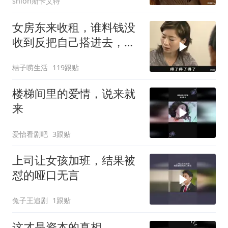
shion斯卡艾特
女房东来收租，谁料钱没
收到反把自己搭进去，这
下好看了
桔子唠生活
119跟贴
楼梯间里的爱情，说来就
来
爱怡看剧吧
3跟贴
上司让女孩加班，结果被
怼的哑口无言
兔子王追剧
1跟贴
这才是资本的真相