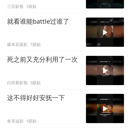
三百影视
1跟贴
就看谁能battle过谁了
爆米花观影
1跟贴
死之前又充分利用了一次
白班看影视
3跟贴
这不得好好安抚一下
鱼哥追剧
1跟贴