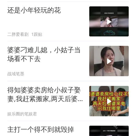
还是小年轻玩的花
二胖爱看剧
1跟贴
婆婆刁难儿媳，小姑子当
场看不下去
战域笔墨
得知婆婆卖房给小叔子娶
妻,我赶紧搬家,两天后婆
婆来电问我住哪里
娱乐圈的笔娱君
主打一个得不到就毁掉