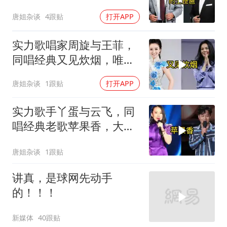
琵琶，唯美又动听
唐姐杂谈
4跟贴
打开APP
实力歌唱家周旋与王菲，
同唱经典又见炊烟，唯美
又动听
唐姐杂谈
1跟贴
打开APP
实力歌手丫蛋与云飞，同
唱经典老歌苹果香，大气
又动听
唐姐杂谈
1跟贴
讲真，是球网先动手
的！！！
新媒体
40跟贴