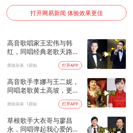
牛津大学一纸声明甩不了锅
新疆景区自驾服务费改为按车收费
打开网易新闻 体验效果更佳
网传《披荆斩棘2026》名单
女主硬加吻戏短剧已下架
高音歌唱家王宏伟与韩
浙江台州《告全体市民书》
红，同唱经典老歌天路，
香港宏福苑火灾或由烟头引起
歌声大气动听
唐姐杂谈
1跟贴
打开APP
人民的健康、体质、幸福一脉相承
高音歌手李娜与王二妮，
同唱老歌黄土高坡，更喜
欢哪种
唐姐杂谈
1跟贴
打开APP
草根歌手大衣哥与廖昌
永，同唱弹起我心爱的土