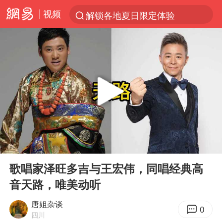
视频
解锁各地夏日限定体验
金饰克价一夜涨回1300元
河南重大刑事案嫌疑人落网
峰哥 汪海林
西湖突现狂风暴雨 游客瞬间被浇透
富婆带资进组给自己硬加60多场吻戏
视频丨中国东方电气集团原党组副书记、董事宋致远被查
00:00
08:53
梁家辉：到内地拍戏不是北上是回归
Play
Ent
full
白海豚将正面袭击贯穿浙江
歌唱家泽旺多吉与王宏伟，同唱经典高
音天路，唯美动听
酒店回应车内过夜被收150元
“不怕六爷挂得多 就怕六爷挂一颗”
唐姐杂谈
0
四川