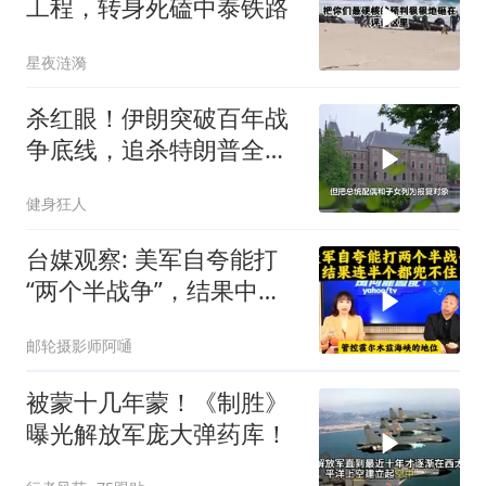
工程，转身死磕中泰铁路
星夜涟漪
杀红眼！伊朗突破百年战
争底线，追杀特朗普全
家，血债必须血偿？
健身狂人
台媒观察: 美军自夸能打
“两个半战争”，结果中东
这一仗，连半个都兜不住
邮轮摄影师阿嗵
被蒙十几年蒙！《制胜》
曝光解放军庞大弹药库！