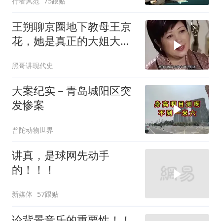
行者风范
75跟贴
王朔聊京圈地下教母王京
花，她是真正的大姐大惹
不起的！
黑哥讲现代史
大案纪实－青岛城阳区突
发惨案
普陀动物世界
讲真，是球网先动手
的！！！
新媒体
57跟贴
论背景音乐的重要性！！