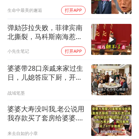
人类再遭灾祸
生命中最美的邂逅
打开APP
弹劾莎拉失败，菲律宾南
北撕裂，马科斯南海惹
火，中方水炮教做人
小先生笔记
打开APP
婆婆带28口亲戚来家过生
日，儿媳答应下厨，开饭
时全愣住了
战域笔墨
婆婆大寿没叫我,老公说用
我存款买了套房给婆婆.我
说4个字他傻眼
来去自如的小章