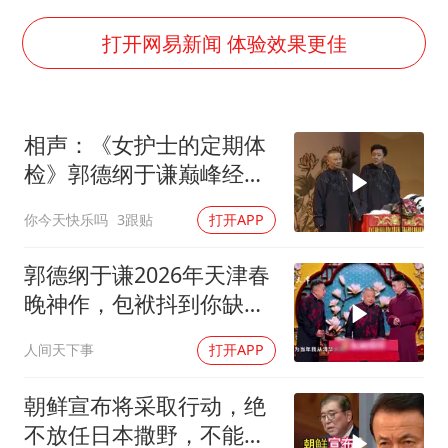
广岛长崎的昨天未必不会是日本的明天
血指纹匹配成功，20年悬案告破！凶手被执行死刑
打开网易新闻 体验效果更佳
7月CPI同比上涨0.5% 经济内生增长动力持续增强
百花奖闭幕式节目单正式揭晓
相声：《女护士的定期体
经销商证实雪佛兰暂停在华新车销售
检》郭德纲于谦巅峰经典
路虎卫士限时降17万 BBA已集体降价
爆笑相声太搞笑
你今天快乐吗
3跟贴
打开APP
美壮汉酒后拽劳斯莱斯车门被警方电击
下党之路
郭德纲于谦2026年天津春
晚神作，包袱抖到你缺氧
笑到肚子疼！
人间天下事
打开APP
朝鲜宣布将采取行动，绝
不放任日本撒野，不能让