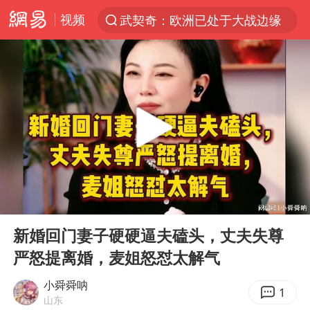
视频
武契奇：欧洲已处于大战边缘
新能源汽车产业链提速
中国一重原副总经理陆文俊获刑15年
“白海豚”拐了个弯 走出罕见路线
APEC峰会倒计时100天
大连一起飞航班因乘客可乐爆瓶折返
独闯南太行失联14天的女子已找到
00:00
09:37
女孩每天“拼豆”拼坏眼睛
Play
Ent
full
“老戏骨”秦焰去世
新婚回门妻子硬硬逼夫磕头，丈夫失尊
严怒提离婚，麦姐怒怼太解气
“还不如不放假”
辽宁28名务农人员中暑死亡？官方辟谣
小舜舜呐
1
山东