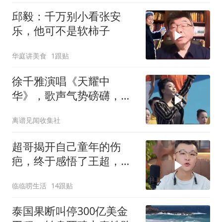
邱毅：千万别小看张安
乐，他可不是软柿子
华庭讲美食
1跟贴
徐千雅演唱《天耀中
华》，歌声气势磅礴，唱
出中华民族的伟大复兴
离谱见闻收集社
超哥揭开自己童年的伤
疤，终于感悟了王超，他
决定接妈妈回来养老
临临唠生活
14跟贴
泰国果断叫停300亿美金