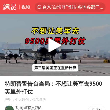
台风“白海豚”登陆 各地各部门全力应对
视频
白海豚雨量超越利奇马、巴威
人形机器人第一股
上海地铁4条线路全线停运
宇树申购 中一签有望赚20万元
4.2平卫生间补漏注胶花1.55万
白海豚路径图
武汉3名城管协管员殴打摊主被刑拘
00:00
06:59
律师谈贾冰私人饭局被偷拍
Play
Ent
full
特朗普警告台当局：不想让美军去9500
男子结婚8年3个女儿都不是亲生
英里外打仗
多地银行上调存款利率
声明：个人原创，仅供参考
面对面丨蔡磊：与渐冻症抗争 纵使不敌 也不屈服
胡同里有只猫A