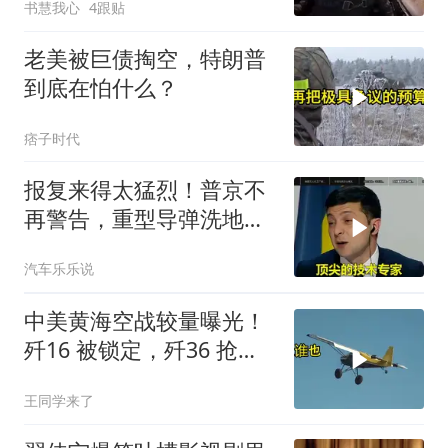
书慧我心
4跟贴
老美被巨债掏空，特朗普
到底在怕什么？
痞子时代
报复来得太猛烈！普京不
再警告，重型导弹洗地，
连端美日两大命门
汽车乐乐说
中美黄海空战较量曝光！
歼16 被锁定，歼36 抢先
首飞，川普梦碎
王同学来了