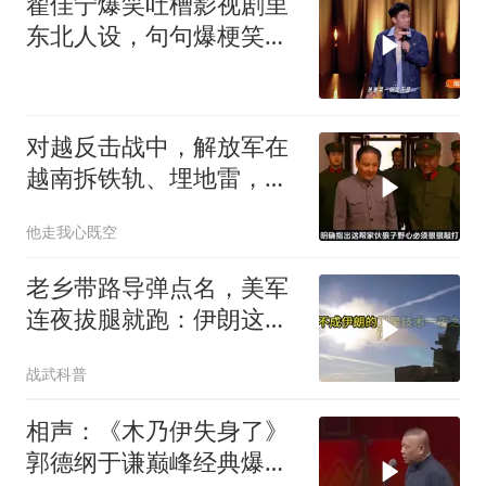
翟佳宁爆笑吐槽影视剧里
东北人设，句句爆梗笑点
密集，这段建
对越反击战中，解放军在
越南拆铁轨、埋地雷，是
真的吗？
他走我心既空
老乡带路导弹点名，美军
连夜拔腿就跑：伊朗这波
操作把霸权底裤撕了个精
战武科普
光
相声：《木乃伊失身了》
郭德纲于谦巅峰经典爆笑