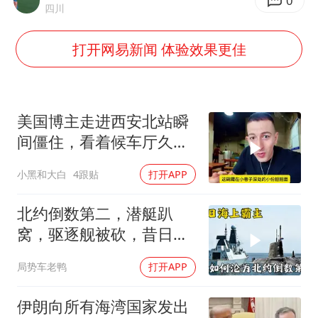
0
四川
5万小车卖不动 微型代步车集体遇冷
NBA传奇教练老尼尔森去世
打开网易新闻 体验效果更佳
手机真会“偷听”我们说话吗
上半年全球新能源乘用车销量1122万台
加沙约14万栋建筑被完全摧毁
美国博主走进西安北站瞬
间僵住，看着候车厅久久
从科技创新看开局起步的时与势
说不出话语
小黑和大白
4跟贴
打开APP
北约倒数第二，潜艇趴
窝，驱逐舰被砍，昔日的
皇家海军怎么了？
局势车老鸭
打开APP
伊朗向所有海湾国家发出