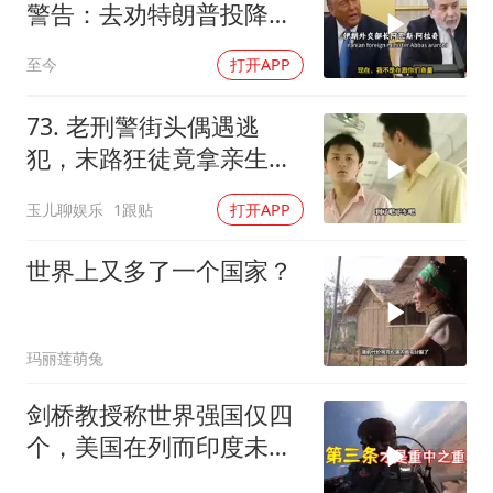
警告：去劝特朗普投降，
不然打到你们投降
至今
打开APP
73. 老刑警街头偶遇逃
犯，末路狂徒竟拿亲生儿
子当作人质落网！
玉儿聊娱乐
1跟贴
打开APP
世界上又多了一个国家？
玛丽莲萌兔
剑桥教授称世界强国仅四
个，美国在列而印度未入
选