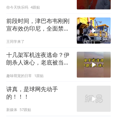
相声太搞笑太逗了
你今天快乐吗
4跟贴
前段时间，津巴布韦刚刚
宣布效仿印尼，全面禁止
原矿出口
王同学来了
十几架军机连夜逃命？伊
朗杀人诛心，老底被当地
人掀翻
趣味萌宠的日常
1跟贴
讲真，是球网先动手
的！！！
新媒体
57跟贴