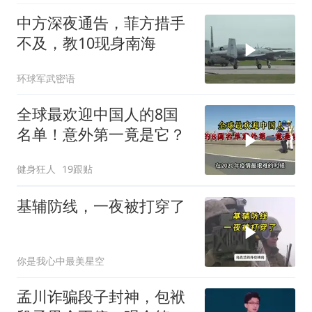
中方深夜通告，菲方措手
不及，教10现身南海
环球军武密语
全球最欢迎中国人的8国
名单！意外第一竟是它？
健身狂人
19跟贴
基辅防线，一夜被打穿了
你是我心中最美星空
孟川诈骗段子封神，包袱