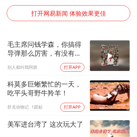
浙江近300条预警生效中 今夜大部暴雨
央视新主播李秋莹母校发文祝贺
打开网易新闻 体验效果更佳
暑期研学游升温 在旅途中增长知识
浙江省甬江发生2026年第1号洪水
毛主席问钱学森，你搞得
以军士兵把枪口对准中国记者
导弹那么厉害，有没有办
曹颖儿子首次演长剧
法对付它？
别人都叫我阿腈
打开APP
“开学三件套”全线暴涨
总书记点赞的非遗苗绣焕发新生机
科莫多巨蜥繁忙的一天，
吃平头哥野牛羚羊！
舒克动物记
1跟贴
打开APP
美军进台湾了 这次玩大了