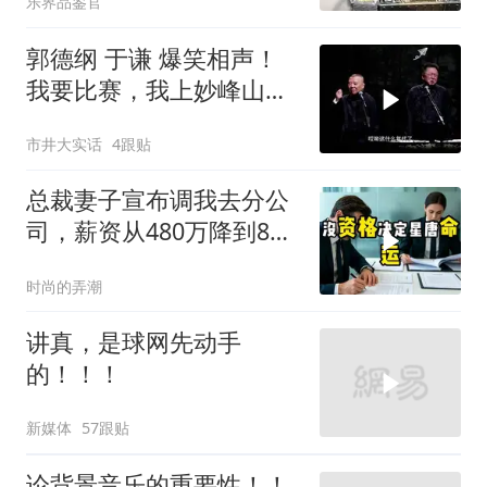
乐界品鉴官
郭德纲 于谦 爆笑相声！
我要比赛，我上妙峰山干
嘛去？你去拜一拜冠军老
市井大实话
4跟贴
祖庙
总裁妻子宣布调我去分公
司，薪资从480万降到8
万，我递交辞呈
时尚的弄潮
讲真，是球网先动手
的！！！
新媒体
57跟贴
论背景音乐的重要性！！