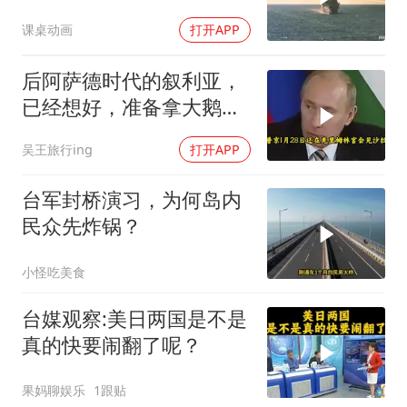
课桌动画
打开APP
后阿萨德时代的叙利亚，
已经想好，准备拿大鹅石
油叩响西方大门
吴王旅行ing
打开APP
台军封桥演习，为何岛内
民众先炸锅？
小怪吃美食
台媒观察:美日两国是不是
真的快要闹翻了呢？
果妈聊娱乐
1跟贴