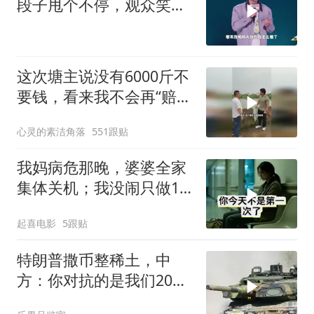
段子甩个不停，观众笑到
失态丨脱口秀
这次塘主说没有6000斤不
要钱，看来我不会再“赔
光”了呀
心灵的素洁角落
551跟贴
我妈病危那晚，婆婆全家
集体关机；我没闹只做1
事，6天后她打来电话：
起喜电影
5跟贴
你是不是疯了？
特朗普撒币整稀土，中
方：你对抗的是我们20年
的读书声