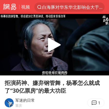
视频
白海豚对华东华北影响会大于巴威
夏日经济乘热而上 消费市场向新而行
《披荆斩棘2026》阵容官宣
于东来回应胖东来近25年老店年底关闭
BLG经理辟谣Bin离队
香港刷新1884年以来最高气温纪录
独闯南太行的失联女生最后轨迹已确认
00:00
08:24
哈马斯称坚持加沙停火协议路线图
Play
Ent
full
国足U17与阿森纳决赛取消 并列冠军
拒演药神、嫌弃钢管舞，杨幂怎么就成
了“30亿票房”的最大功臣
上门女婿出轨女邻居多年被判重婚罪
上海全力守护市民“菜篮子”
军迷的日常
1
重庆