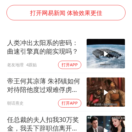
上四休三，但降薪1000元，你接受吗？
唐田赛前发布会上引用《孙子兵法》
打开网易新闻 体验效果更佳
台当局重金为“台独”织“皇帝新衣”
商场现钱学森巨幅海报 负责人回应
人类冲出太阳系的密码：
老挝国会主席赛宋蓬逝世
曲速引擎真的能实现吗？
购飞机票7分钟后退票被扣2022元
老友地理
4跟贴
打开APP
乐享全民健身 共筑健康中国
帝王何其凉薄 朱祁镇如何
对待陪他度过艰难俘虏生
涯的袁彬
朝话熹史
打开APP
任总裁的夫人扣我30万奖
金，我丢下辞职信离开，