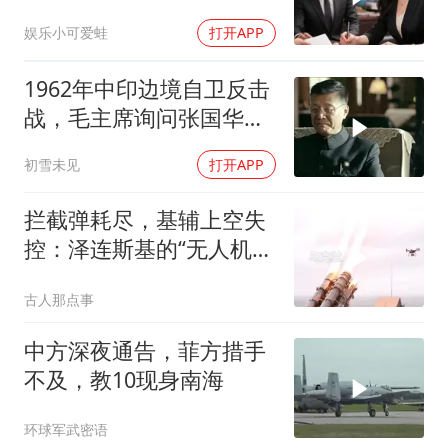
当晚她慌忙问：甲方只和
娱乐小可爱蛙
打开APP
你签约
1962年中印边境自卫反击
战，毛主席询问张国华能
否获胜
初雪未见
打开APP
拦截弹耗尽，基辅上空失
控：泽连斯基的“无人机神
话”为何突然没人提了
古人那点事
中方深夜通告，菲方措手
不及，教10现身南海
环球军武密语