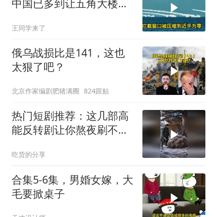
中国已多到让五角大楼头
皮发麻
王同学来了
俄乌战损比是141，这也
太狠了吧？
北京作家编剧肥猪满圈
824跟贴
热门短剧推荐：这几部高
能反转剧让你熬夜刷不
停！
吃货的分享
合集5-6集，男婚女嫁，大
毛要掀桌子