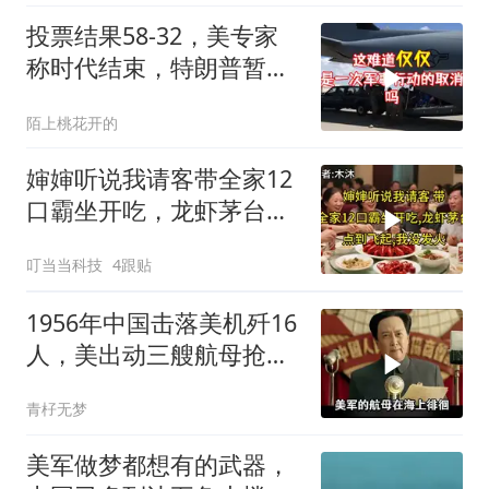
投票结果58-32，美专家
称时代结束，特朗普暂不
攻伊朗
陌上桃花开的
婶婶听说我请客带全家12
口霸坐开吃，龙虾茅台点
到飞起，我没发
叮当当科技
4跟贴
1956年中国击落美机歼16
人，美出动三艘航母抢尸
体
青杍无梦
美军做梦都想有的武器，