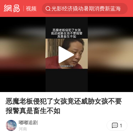
视频
光影经济撬动暑期消费新蓝海
白海豚将正面袭击贯穿浙江
杭州全市有序停课
《欢迎来龙餐馆》口碑
酒店花洒现排泄物住客索赔遭拒
情侣平潭拍日出坠崖1死1伤
新疆优化调整景区内自驾服务费
00:00
00:44
夏日经济乘“热”而上 消费市场向“新”而行
Play
Ent
full
36岁男演员成景区NPC后人气爆棚
恶魔老板侵犯了女孩竟还威胁女孩不要
报警真是畜生不如
宇树王兴兴被问了360多个问题
全民健身事业高质量发展
嘟嘟追剧
1
河南